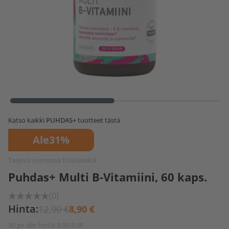
Katso kaikki
PUHDAS+
tuotteet tästä
Ale
31%
Tarjous voimassa toistaiseksi
Puhdas+ Multi B-Vitamiini, 60 kaps.
(0)
Hinta:
12,90 €
8,90 €
30 pv alin hinta: 8,90 EUR