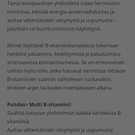
Tämä monipuolinen yhdistelmä tukee hermoston
toimintaa, edistää energia-aineenvaihduntaa ja
auttaa vähentämään väsymystä ja uupumusta –
päivittäin tai kuuriluontoisesti käytettynä.
Monet käyttävät B-vitamiinikompleksia tukemaan
henkistä jaksamista, keskittymistä ja palautumista
stressaavissa elämäntilanteissa. Se on erinomainen
valinta myös niille, jotka haluavat varmistaa riittävän
B-vitamiinien saannin vaihtelevan ruokavalion,
kiireisen arjen tai kovien treenijaksojen aikana.
Puhdas+ Multi B-vitamiini:
Sisältää kattavan yhdistelmän kaikkia kahdeksaa B-
vitamiinia
Auttaa vähentämään väsymystä ja uupumusta