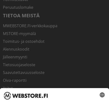
Peruutuslomake
TIETOA MEISTÄ
MWEBSTORE.FI-verkkokauppa
MSTORE-myymälä
Toimitus- ja ostoehdot
Alennuskoodit
Jälleenmyynti
Tietosuojaseloste
Saavutettavuusseloste
Oiva-raportti
Yritys
SISÄPIIRI
Rekisteröidy kanta-asiakkaaksi