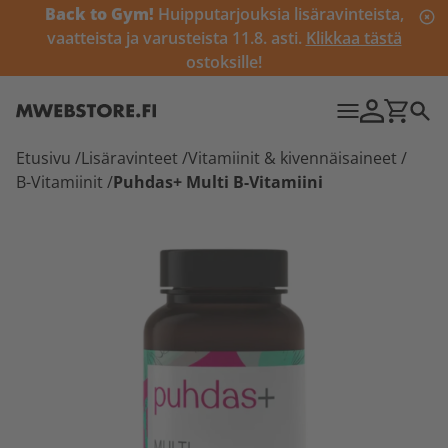
Back to Gym!
Huipputarjouksia lisäravinteista,
vaatteista ja varusteista 11.8. asti.
Klikkaa tästä
ostoksille!
Etusivu
/
Lisäravinteet
/
Vitamiinit & kivennäisaineet
/
B-Vitamiinit
/
Puhdas+ Multi B-Vitamiini