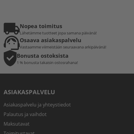
Nopea toimitus
Lähetämme tuotteet jopa samana päivänä!
Osaava asiakaspalvelu
Vastaamme viimeistään seuraavana arkipäivänä!
Bonusta ostoksista
1 % bonusta takaisin ostosrahana!
ASIAKASPALVELU
Asiakaspalvelu ja yhteystiedot
Palautus ja vaihdot
Maksutavat
Toimitustavat