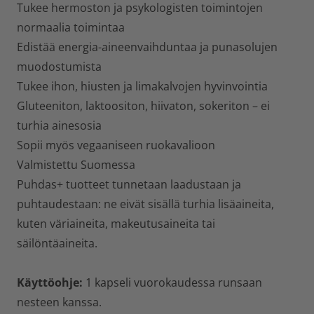
Tukee hermoston ja psykologisten toimintojen
normaalia toimintaa
Edistää energia-aineenvaihduntaa ja punasolujen
muodostumista
Tukee ihon, hiusten ja limakalvojen hyvinvointia
Gluteeniton, laktoositon, hiivaton, sokeriton – ei
turhia ainesosia
Sopii myös vegaaniseen ruokavalioon
Valmistettu Suomessa
Puhdas+ tuotteet tunnetaan laadustaan ja
puhtaudestaan: ne eivät sisällä turhia lisäaineita,
kuten väriaineita, makeutusaineita tai
säilöntäaineita.
Käyttöohje:
1 kapseli vuorokaudessa runsaan
nesteen kanssa.