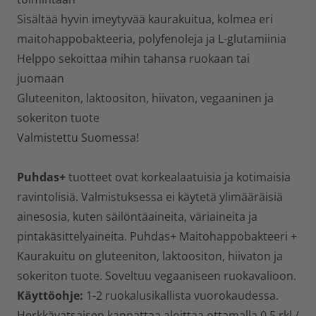
Sisältää hyvin imeytyvää kaurakuitua, kolmea eri
maitohappobakteeria, polyfenoleja ja L-glutamiinia
Helppo sekoittaa mihin tahansa ruokaan tai
juomaan
Gluteeniton, laktoositon, hiivaton, vegaaninen ja
sokeriton tuote
Valmistettu Suomessa!
Puhdas+
tuotteet ovat korkealaatuisia ja kotimaisia
ravintolisiä. Valmistuksessa ei käytetä ylimääräisiä
ainesosia, kuten säilöntäaineita, väriaineita ja
pintakäsittelyaineita. Puhdas+ Maitohappobakteeri +
Kaurakuitu on gluteeniton, laktoositon, hiivaton ja
sokeriton tuote. Soveltuu vegaaniseen ruokavalioon.
Käyttöohje:
1-2 ruokalusikallista vuorokaudessa.
Herkkävatsaisen kannattaa aloittaa ottamalla 0,5 rkl /