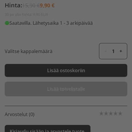
Hinta:
15,90 €
9,90 €
30 pv alin hinta: 9,90 EUR
Saatavilla
. Lähetysaika 1 - 3 arkipäivää
Valitse kappalemäärä
Lisää ostoskoriin
Lisää toivelistalle
Arvostelut (0)
Kirjaudu sisään ja arvostele tuote.