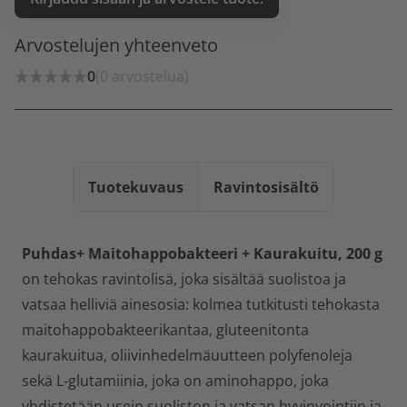
Arvostelujen yhteenveto
0
(0 arvostelua)
Tuotekuvaus
Ravintosisältö
Puhdas+ Maitohappobakteeri + Kaurakuitu, 200 g
on tehokas ravintolisä, joka sisältää suolistoa ja
vatsaa helliviä ainesosia: kolmea tutkitusti tehokasta
maitohappobakteerikantaa, gluteenitonta
kaurakuitua, oliivinhedelmäuutteen polyfenoleja
sekä L-glutamiinia, joka on aminohappo, joka
yhdistetään usein suoliston ja vatsan hyvinvointiin ja