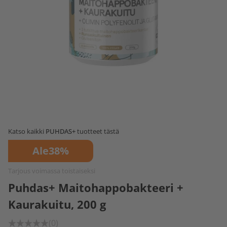
Katso kaikki
PUHDAS+
tuotteet tästä
Ale
38%
Tarjous voimassa toistaiseksi
Puhdas+ Maitohappobakteeri +
Kaurakuitu, 200 g
(0)