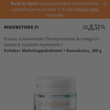
Back to Gym!
Huipputarjouksia lisäravinteista,
vaatteista ja varusteista 11.8. asti.
Klikkaa tästä
ostoksille!
Etusivu
/
Lisäravinteet
/
Terveystuotteet & omega-3
/
Vatsan & Suoliston hyvinvointi
/
Puhdas+ Maitohappobakteeri + Kaurakuitu, 200 g