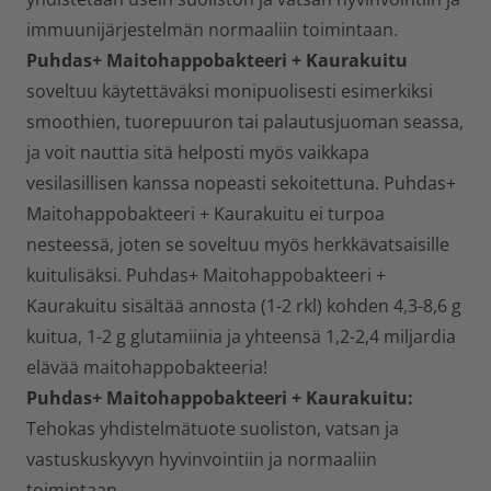
immuunijärjestelmän normaaliin toimintaan.
Puhdas+ Maitohappobakteeri + Kaurakuitu
soveltuu käytettäväksi monipuolisesti esimerkiksi
smoothien, tuorepuuron tai palautusjuoman seassa,
ja voit nauttia sitä helposti myös vaikkapa
vesilasillisen kanssa nopeasti sekoitettuna. Puhdas+
Maitohappobakteeri + Kaurakuitu ei turpoa
nesteessä, joten se soveltuu myös herkkävatsaisille
kuitulisäksi. Puhdas+ Maitohappobakteeri +
Kaurakuitu sisältää annosta (1-2 rkl) kohden 4,3-8,6 g
kuitua, 1-2 g glutamiinia ja yhteensä 1,2-2,4 miljardia
elävää maitohappobakteeria!
Puhdas+ Maitohappobakteeri + Kaurakuitu:
Tehokas yhdistelmätuote suoliston, vatsan ja
vastuskuskyvyn hyvinvointiin ja normaaliin
toimintaan