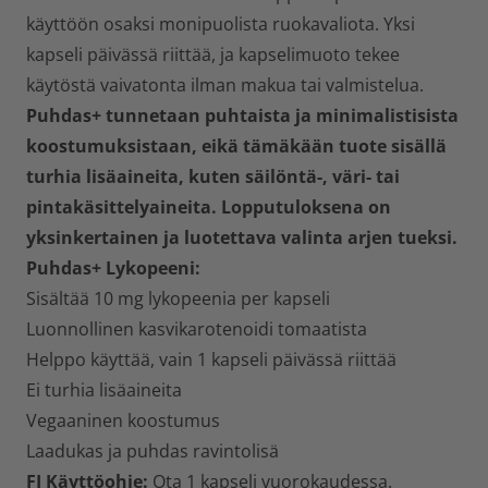
käyttöön osaksi monipuolista ruokavaliota. Yksi
kapseli päivässä riittää, ja kapselimuoto tekee
käytöstä vaivatonta ilman makua tai valmistelua.
Puhdas+ tunnetaan puhtaista ja minimalistisista
koostumuksistaan, eikä tämäkään tuote sisällä
turhia lisäaineita, kuten säilöntä-, väri- tai
pintakäsittelyaineita. Lopputuloksena on
yksinkertainen ja luotettava valinta arjen tueksi.
Puhdas+ Lykopeeni:
Sisältää 10 mg lykopeenia per kapseli
Luonnollinen kasvikarotenoidi tomaatista
Helppo käyttää, vain 1 kapseli päivässä riittää
Ei turhia lisäaineita
Vegaaninen koostumus
Laadukas ja puhdas ravintolisä
FI Käyttöohje:
Ota 1 kapseli vuorokaudessa.