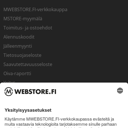
MWEBSTORE.FI-verkkokauppa
MSTORE-myymälä
Toimitus- ja ostoehdot
Alennuskoodit
Jälleenmyynti
Tietosuojaseloste
Saavutettavuusseloste
Oiva-raportti
Yritys
SISÄPIIRI
Rekisteröidy kanta-asiakkaaksi
Sisäpiirin bonusohjelma
Uutiskirje