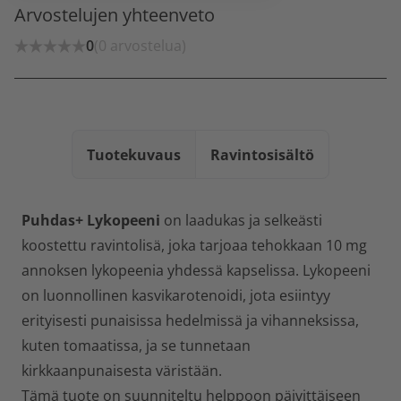
Arvostelujen yhteenveto
0
(0 arvostelua)
Tuotekuvaus
Ravintosisältö
Puhdas+ Lykopeeni
on laadukas ja selkeästi
koostettu ravintolisä, joka tarjoaa tehokkaan 10 mg
annoksen lykopeenia yhdessä kapselissa. Lykopeeni
on luonnollinen kasvikarotenoidi, jota esiintyy
erityisesti punaisissa hedelmissä ja vihanneksissa,
kuten tomaatissa, ja se tunnetaan
kirkkaanpunaisesta väristään.
Tämä tuote on suunniteltu helppoon päivittäiseen