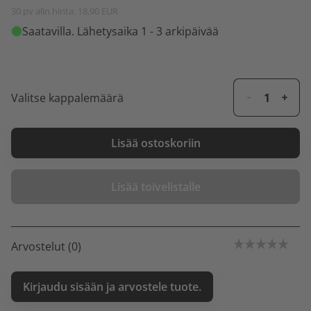
30 pv alin hinta: 18,90 EUR
Saatavilla
. Lähetysaika 1 - 3 arkipäivää
Valitse kappalemäärä
Lisää ostoskoriin
Lisää toivelistalle
Arvostelut (0)
Kirjaudu sisään ja arvostele tuote.