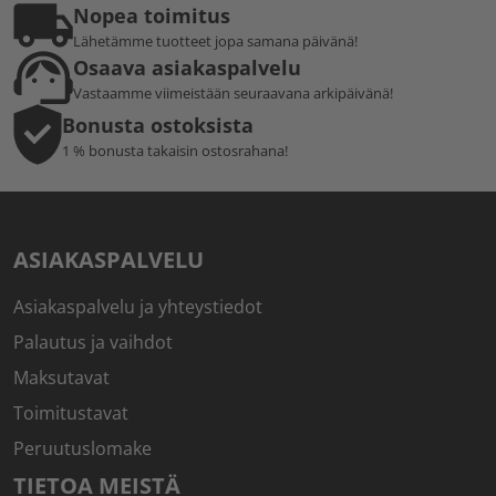
Nopea toimitus
Lähetämme tuotteet jopa samana päivänä!
Osaava asiakaspalvelu
Vastaamme viimeistään seuraavana arkipäivänä!
Bonusta ostoksista
1 % bonusta takaisin ostosrahana!
ASIAKASPALVELU
Asiakaspalvelu ja yhteystiedot
Palautus ja vaihdot
Maksutavat
Toimitustavat
Peruutuslomake
TIETOA MEISTÄ