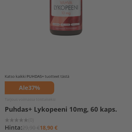
Katso kaikki
PUHDAS+
tuotteet tästä
Ale
37%
Tarjous voimassa toistaiseksi
Puhdas+ Lykopeeni 10mg, 60 kaps.
(0)
Hinta:
29,90 €
18,90 €