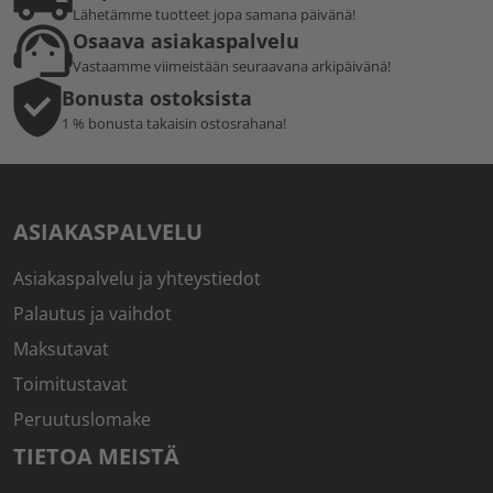
Lähetämme tuotteet jopa samana päivänä!
Osaava asiakaspalvelu
Vastaamme viimeistään seuraavana arkipäivänä!
Bonusta ostoksista
1 % bonusta takaisin ostosrahana!
ASIAKASPALVELU
Asiakaspalvelu ja yhteystiedot
Palautus ja vaihdot
Maksutavat
Toimitustavat
Peruutuslomake
TIETOA MEISTÄ