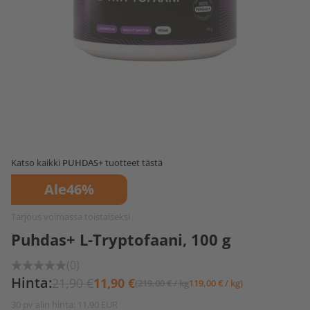
Katso kaikki
PUHDAS+
tuotteet tästä
Ale
46%
Tarjous voimassa toistaiseksi
Puhdas+ L-Tryptofaani, 100 g
(0)
Hinta:
21,90 €
11,90 €
(219,00 € / kg
119,00 € / kg)
30 pv alin hinta: 11,90 EUR