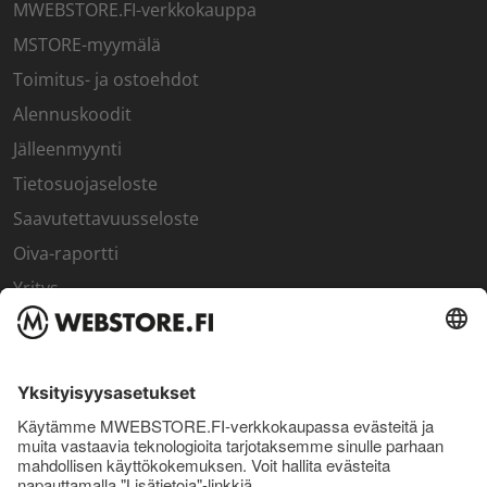
MWEBSTORE.FI-verkkokauppa
MSTORE-myymälä
Toimitus- ja ostoehdot
Alennuskoodit
Jälleenmyynti
Tietosuojaseloste
Saavutettavuusseloste
Oiva-raportti
Yritys
SISÄPIIRI
Rekisteröidy kanta-asiakkaaksi
Sisäpiirin bonusohjelma
Uutiskirje
Uutiset ja artikkelit