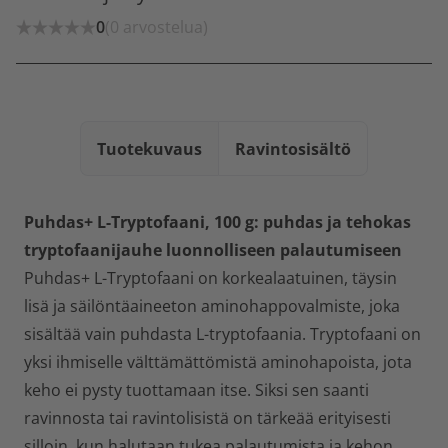
0
(0 arvostelua)
Tuotekuvaus
Ravintosisältö
Puhdas+ L-Tryptofaani, 100 g: puhdas ja tehokas
tryptofaanijauhe luonnolliseen palautumiseen
Puhdas+ L-Tryptofaani on korkealaatuinen, täysin
lisä ja säilöntäaineeton aminohappovalmiste, joka
sisältää vain puhdasta L-tryptofaania. Tryptofaani on
yksi ihmiselle välttämättömistä aminohapoista, jota
keho ei pysty tuottamaan itse. Siksi sen saanti
ravinnosta tai ravintolisistä on tärkeää erityisesti
silloin, kun halutaan tukea palautumista ja kehon