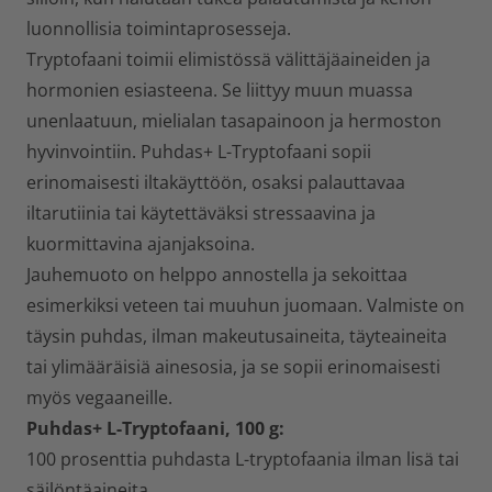
luonnollisia toimintaprosesseja.
Tryptofaani toimii elimistössä välittäjäaineiden ja
hormonien esiasteena. Se liittyy muun muassa
unenlaatuun, mielialan tasapainoon ja hermoston
hyvinvointiin. Puhdas+ L-Tryptofaani sopii
erinomaisesti iltakäyttöön, osaksi palauttavaa
iltarutiinia tai käytettäväksi stressaavina ja
kuormittavina ajanjaksoina.
Jauhemuoto on helppo annostella ja sekoittaa
esimerkiksi veteen tai muuhun juomaan. Valmiste on
täysin puhdas, ilman makeutusaineita, täyteaineita
tai ylimääräisiä ainesosia, ja se sopii erinomaisesti
myös vegaaneille.
Puhdas+ L-Tryptofaani, 100 g:
100 prosenttia puhdasta L-tryptofaania ilman lisä tai
säilöntäaineita