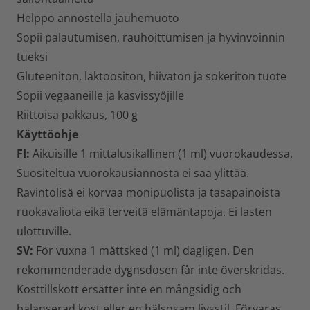
Helppo annostella jauhemuoto
Sopii palautumisen, rauhoittumisen ja hyvinvoinnin
tueksi
Gluteeniton, laktoositon, hiivaton ja sokeriton tuote
Sopii vegaaneille ja kasvissyöjille
Riittoisa pakkaus, 100 g
Käyttöohje
FI:
Aikuisille 1 mittalusikallinen (1 ml) vuorokaudessa.
Suositeltua vuorokausiannosta ei saa ylittää.
Ravintolisä ei korvaa monipuolista ja tasapainoista
ruokavaliota eikä terveitä elämäntapoja. Ei lasten
ulottuville.
SV:
För vuxna 1 måttsked (1 ml) dagligen. Den
rekommenderade dygnsdosen får inte överskridas.
Kosttillskott ersätter inte en mångsidig och
balanserad kost eller en hälsosam livsstil. Förvaras