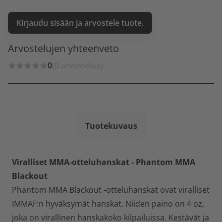
Kirjaudu sisään ja arvostele tuote.
Arvostelujen yhteenveto
0
(0 arvostelua)
Tuotekuvaus
Viralliset MMA-otteluhanskat - Phantom MMA
Blackout
Phantom MMA Blackout -otteluhanskat ovat viralliset
IMMAF:n hyväksymät hanskat. Niiden paino on 4 oz,
joka on virallinen hanskakoko kilpailuissa. Kestävät ja