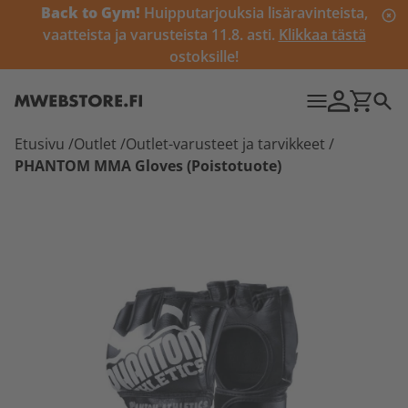
Back to Gym!
Huipputarjouksia lisäravinteista,
vaatteista ja varusteista 11.8. asti.
Klikkaa tästä
ostoksille!
Etusivu
/
Outlet
/
Outlet-varusteet ja tarvikkeet
/
PHANTOM MMA Gloves (Poistotuote)