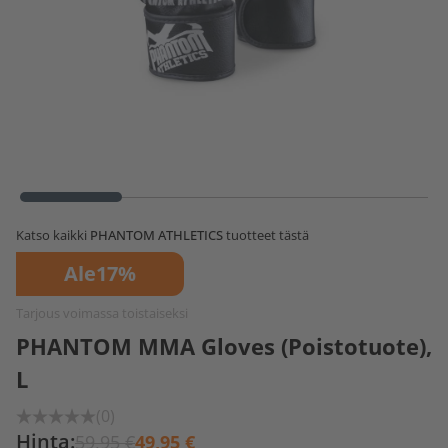
Katso kaikki
PHANTOM ATHLETICS
tuotteet tästä
Ale
17%
Tarjous voimassa toistaiseksi
PHANTOM MMA Gloves (Poistotuote),
L
(0)
Hinta:
59,95 €
49,95 €