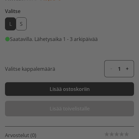
Valitse
L
S
Saatavilla
. Lähetysaika 1 - 3 arkipäivää
Valitse kappalemäärä
Lisää ostoskoriin
Lisää toivelistalle
Arvostelut (0)