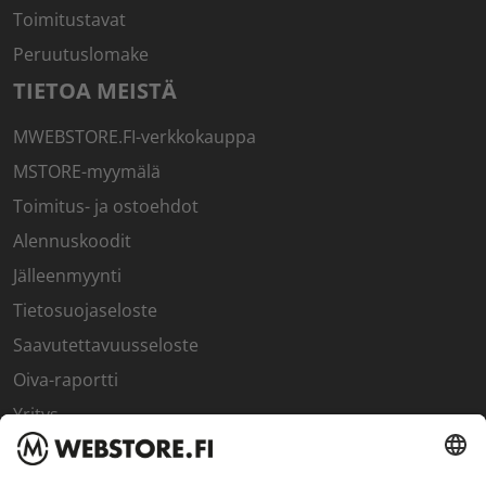
Toimitustavat
Peruutuslomake
TIETOA MEISTÄ
MWEBSTORE.FI-verkkokauppa
MSTORE-myymälä
Toimitus- ja ostoehdot
Alennuskoodit
Jälleenmyynti
Tietosuojaseloste
Saavutettavuusseloste
Oiva-raportti
Yritys
SISÄPIIRI