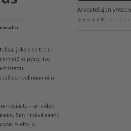
Arvostelujen yhtee
0
(0 arvostelu
osisältö
olisä, joka sisältää L-
limistö ei pysty itse
lmistettu
ydellisen valinnan niin
inin esiaste – aineiden,
seen. Sen riittävä saanti
maan mieltä ja