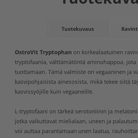
Tuotekuvaus
Ravint
OstroVit Tryptophan
on korkealaatuinen ravint
tryptofaania, välttämätöntä aminohappoa, jota e
tuottamaan. Tämä valmiste on vegaaninen ja va
kasvipohjaisista ainesosista, mikä tekee siitä tä
kasvissyöjille kuin vegaaneille.
L-tryptofaani on tärkeä serotoniinin ja melatoni
jotka vaikuttavat mielialaan, uneen ja palautumi
voi auttaa parantamaan unen laatua, rauhoitta