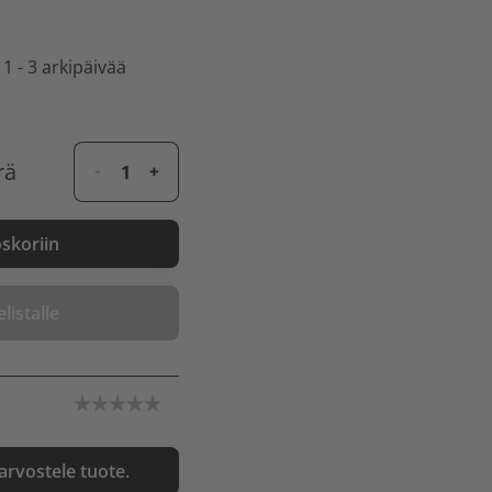
 1 - 3 arkipäivää
rä
oskoriin
listalle
 arvostele tuote.