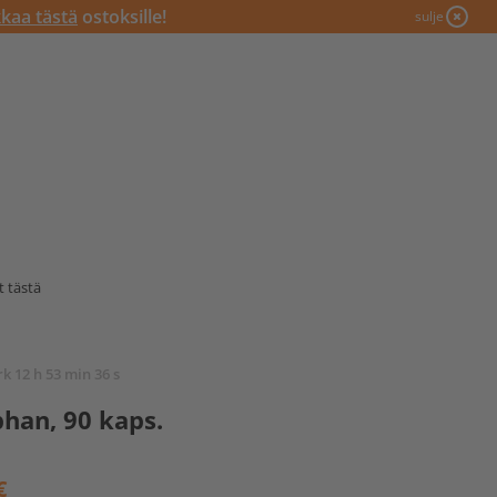
kkaa tästä
ostoksille!
sulje
t tästä
rk 12 h 53 min 35 s
han, 90 kaps.
€