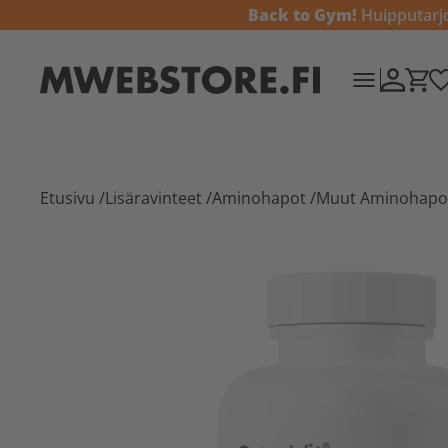
Back to Gym!
Huipputarjou
Etusivu
/
Lisäravinteet
/
Aminohapot
/
Muut Aminohapo