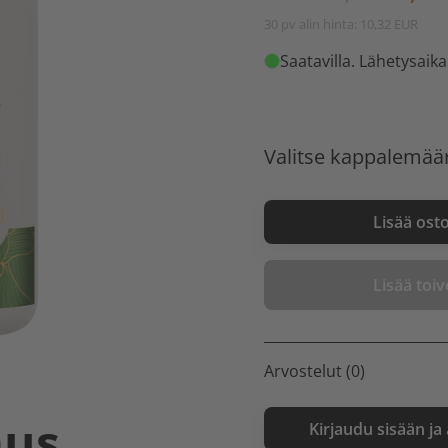
30 pv alin hinta: 10,32 EUR
Saatavilla
. Lähetysaika
Valitse kappalemää
Lisää ost
Lisää toive
Arvostelut (0)
aus
Kirjaudu sisään ja