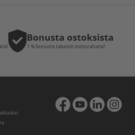
Bonusta ostoksista
änä!
1 % bonusta takaisin ostosrahana!
akkaaksi
ma