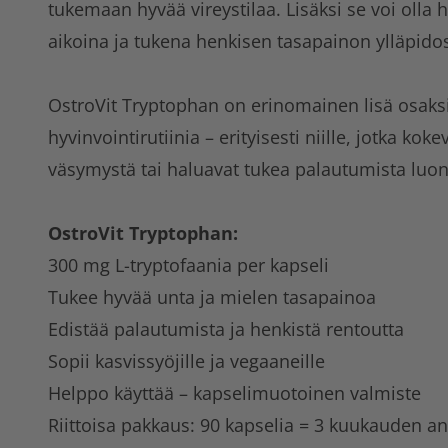
tukemaan hyvää vireystilaa. Lisäksi se voi olla 
aikoina ja tukena henkisen tasapainon ylläpido
OstroVit Tryptophan on erinomainen lisä osaksi 
hyvinvointirutiinia – erityisesti niille, jotka kok
väsymystä tai haluavat tukea palautumista luonn
OstroVit Tryptophan:
300 mg L-tryptofaania per kapseli
Tukee hyvää unta ja mielen tasapainoa
Edistää palautumista ja henkistä rentoutta
Sopii kasvissyöjille ja vegaaneille
Helppo käyttää – kapselimuotoinen valmiste
Riittoisa pakkaus: 90 kapselia = 3 kuukauden a