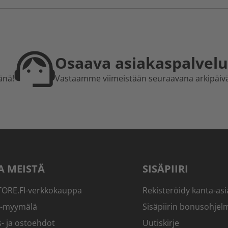
Osaava asiakaspalvelu
änä!
Vastaamme viimeistään seuraavana arkipäiv
A MEISTÄ
SISÄPIIRI
RE.FI-verkkokauppa
Rekisteröidy kanta-asi
-myymälä
Sisäpiirin bonusohjel
- ja ostoehdot
Uutiskirje