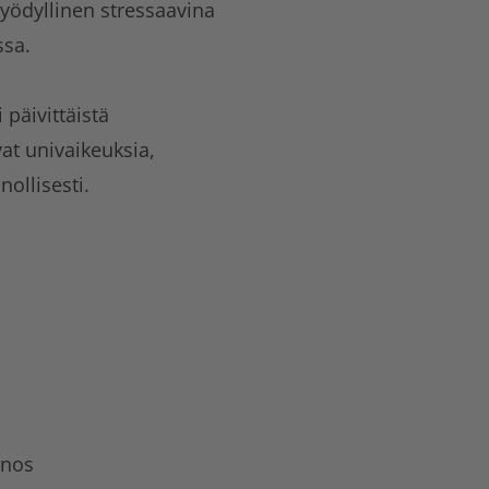
hyödyllinen stressaavina
ssa.
päivittäistä
evat univaikeuksia,
ollisesti.
nnos