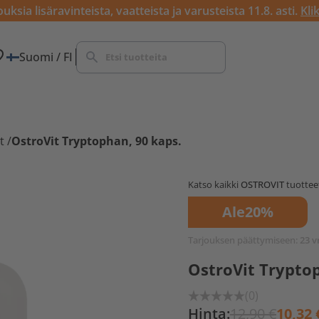
ksia lisäravinteista, vaatteista ja varusteista 11.8. asti.
Kli
Suomi / FI
t
/
OstroVit Tryptophan, 90 kaps.
Katso kaikki
OSTROVIT
tuottee
Ale
20%
Tarjouksen päättymiseen:
23 v
OstroVit Tryptop
(0)
Hinta:
12,90 €
10,32 