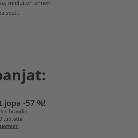
sa, mieluiten ennen
isesti.
panjat:
t jopa -57 %!
uden brändin
0 tuotetta.
uotteet!