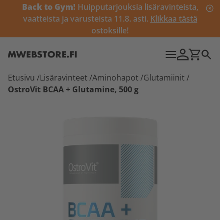
Back to Gym!
Huipputarjouksia lisäravinteista,
vaatteista ja varusteista 11.8. asti.
Klikkaa tästä
ostoksille!
Etusivu
/
Lisäravinteet
/
Aminohapot
/
Glutamiinit
/
OstroVit BCAA + Glutamine, 500 g