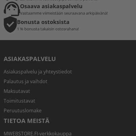
Osaava asiakaspalvelu
Vastaamme viimeistään seuraavana arkipäivänä!
Bonusta ostoksista
1 % bonusta takaisin ostosrahana!
ASIAKASPALVELU
Asiakaspalvelu ja yhteystiedot
Palautus ja vaihdot
Maksutavat
Toimitustavat
Peruutuslomake
TIETOA MEISTÄ
MWEBSTORE.FI-verkkokauppa