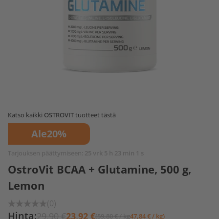
Katso kaikki
OSTROVIT
tuotteet tästä
Ale
20%
Tarjouksen päättymiseen:
25 vrk 5 h 23 min 1 s
OstroVit BCAA + Glutamine, 500 g,
Lemon
(0)
Hinta:
29,90 €
23,92 €
(59,80 € / kg
47,84 € / kg)