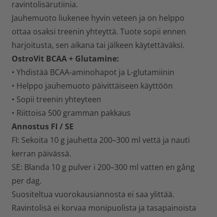
ravintolisärutiinia.
Jauhemuoto liukenee hyvin veteen ja on helppo
ottaa osaksi treenin yhteyttä. Tuote sopii ennen
harjoitusta, sen aikana tai jälkeen käytettäväksi.
OstroVit BCAA + Glutamine:
• Yhdistää BCAA-aminohapot ja L-glutamiinin
• Helppo jauhemuoto päivittäiseen käyttöön
• Sopii treenin yhteyteen
• Riittoisa 500 gramman pakkaus
Annostus FI / SE
FI: Sekoita 10 g jauhetta 200–300 ml vettä ja nauti
kerran päivässä.
SE: Blanda 10 g pulver i 200–300 ml vatten en gång
per dag.
Suositeltua vuorokausiannosta ei saa ylittää.
Ravintolisä ei korvaa monipuolista ja tasapainoista