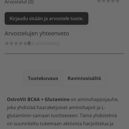
Arvostelut (0)
Kirjaudu sisään ja arvostele tuote.
Arvostelujen yhteenveto
0
(0 arvostelua)
Tuotekuvaus
Ravintosisältö
OstroVit BCAA + Glutamine
on aminohappojauhe,
joka yhdistää haaraketjuiset aminohapot ja L-
glutamiinin samaan tuotteeseen. Tämä yhdistelmä
on suunniteltu tukemaan aktiivista harjoittelua ja