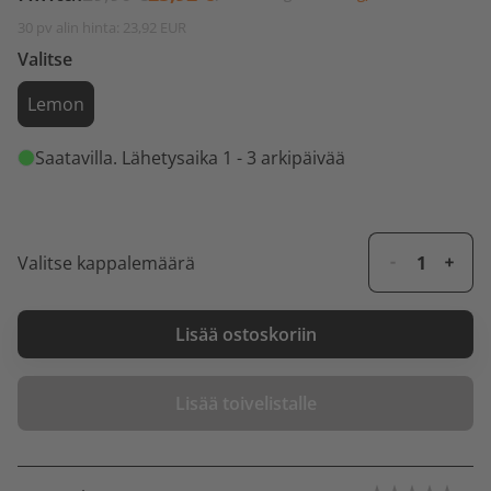
30 pv alin hinta: 23,92 EUR
Valitse
Lemon
Saatavilla
. Lähetysaika 1 - 3 arkipäivää
Valitse kappalemäärä
Lisää ostoskoriin
Lisää toivelistalle