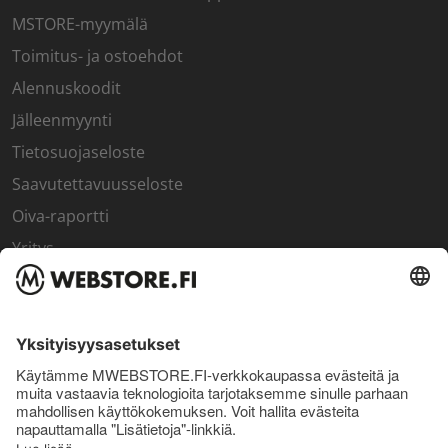
MSTORE-myymälä
Toimitus- ja ostoehdot
Alennuskoodit
Jälleenmyynti
Tietosuojaseloste
Saavutettavuusseloste
Oiva-raportti
Yritys
SISÄPIIRI
Rekisteröidy kanta-asiakkaaksi
Sisäpiirin bonusohjelma
Uutiskirje
Uutiset ja artikkelit