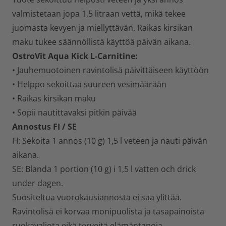
valmistetaan jopa 1,5 litraan vettä, mikä tekee
juomasta kevyen ja miellyttävän. Raikas kirsikan
maku tukee säännöllistä käyttöä päivän aikana.
OstroVit Aqua Kick L-Carnitine:
• Jauhemuotoinen ravintolisä päivittäiseen käyttöön
• Helppo sekoittaa suureen vesimäärään
• Raikas kirsikan maku
• Sopii nautittavaksi pitkin päivää
Annostus FI / SE
FI: Sekoita 1 annos (10 g) 1,5 l veteen ja nauti päivän
aikana.
SE: Blanda 1 portion (10 g) i 1,5 l vatten och drick
under dagen.
Suositeltua vuorokausiannosta ei saa ylittää.
Ravintolisä ei korvaa monipuolista ja tasapainoista
ruokavaliota eikä terveitä elämäntapoja.