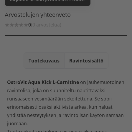
Arvostelujen yhteenveto
0
(0 arvostelua)
Tuotekuvaus
Ravintosisältö
OstroVit Aqua Kick L-Carnitine
on jauhemuotoinen
ravintolisä, joka on suunniteltu nautittavaksi
runsaaseen vesimäärään sekoitettuna. Se sopii
erinomaisesti osaksi aktiivista arkea, kun haluat
yhdistää nesteytyksen ja ravintolisän käytön samaan
juomaan.
Tuote sekoittuu helposti veteen ja yksi annos