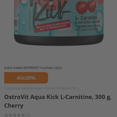
Katso kaikki
OSTROVIT
tuotteet tästä
Ale
20%
Tarjouksen päättymiseen:
24 vrk 3 h 56 min 57 s
OstroVit Aqua Kick L-Carnitine, 300 g,
Cherry
(0)