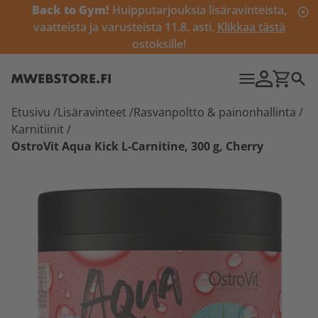
Back to Gym!
Huipputarjouksia lisäravinteista,
vaatteista ja varusteista 11.8. asti.
Klikkaa tästä
ostoksille!
Etusivu
/
Lisäravinteet
/
Rasvanpoltto & painonhallinta
/
Karnitiinit
/
OstroVit Aqua Kick L-Carnitine, 300 g, Cherry