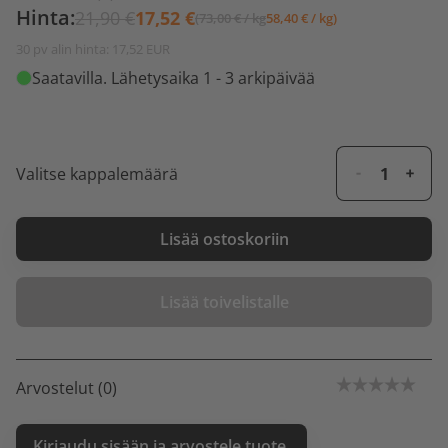
Hinta:
21,90 €
17,52 €
(73,00 € / kg
58,40 € / kg)
30 pv alin hinta: 17,52 EUR
Saatavilla
. Lähetysaika 1 - 3 arkipäivää
Valitse kappalemäärä
Lisää ostoskoriin
Lisää toivelistalle
Arvostelut (0)
Kirjaudu sisään ja arvostele tuote.