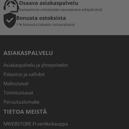
Osaava asiakaspalvelu
Vastaamme viimeistään seuraavana arkipäivänä!
Bonusta ostoksista
1 % bonusta takaisin ostosrahana!
ASIAKASPALVELU
Asiakaspalvelu ja yhteystiedot
Palautus ja vaihdot
Maksutavat
Toimitustavat
Peruutuslomake
TIETOA MEISTÄ
MWEBSTORE.FI-verkkokauppa