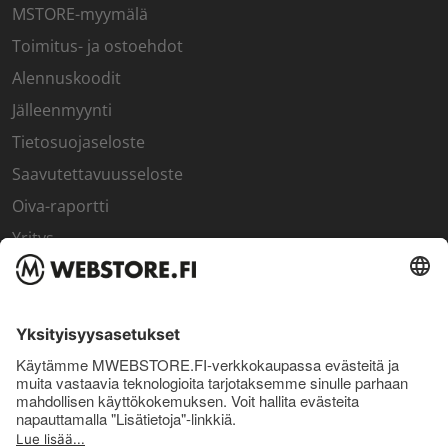
MSTORE-myymälä
Toimitus- ja ostoehdot
Alennuskoodit
Jälleenmyynti
Tietosuojaseloste
Saavutettavuusseloste
Oiva-raportti
Yritys
SISÄPIIRI
Rekisteröidy kanta-asiakkaaksi
Sisäpiirin bonusohjelma
Uutiskirje
Uutiset ja artikkelit