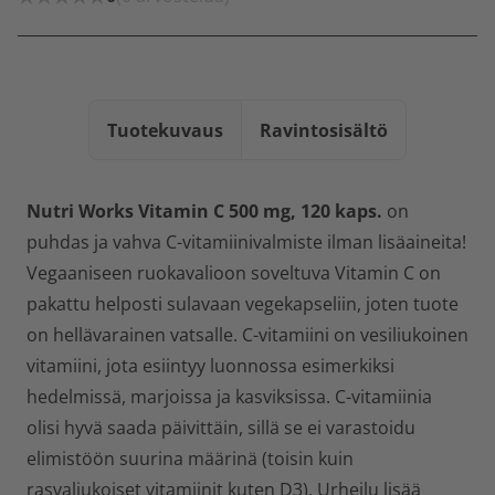
Tuotekuvaus
Ravintosisältö
Nutri Works Vitamin C 500 mg, 120 kaps.
on
puhdas ja vahva C-vitamiinivalmiste ilman lisäaineita!
Vegaaniseen ruokavalioon soveltuva Vitamin C on
pakattu helposti sulavaan vegekapseliin, joten tuote
on hellävarainen vatsalle. C-vitamiini on vesiliukoinen
vitamiini, jota esiintyy luonnossa esimerkiksi
hedelmissä, marjoissa ja kasviksissa. C-vitamiinia
olisi hyvä saada päivittäin, sillä se ei varastoidu
elimistöön suurina määrinä (toisin kuin
rasvaliukoiset vitamiinit kuten D3). Urheilu lisää