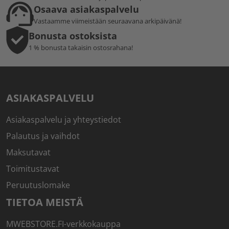
Osaava asiakaspalvelu
Vastaamme viimeistään seuraavana arkipäivänä!
Bonusta ostoksista
1 % bonusta takaisin ostosrahana!
ASIAKASPALVELU
Asiakaspalvelu ja yhteystiedot
Palautus ja vaihdot
Maksutavat
Toimitustavat
Peruutuslomake
TIETOA MEISTÄ
MWEBSTORE.FI-verkkokauppa