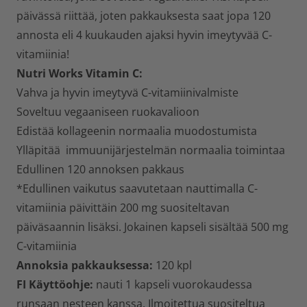
päivässä riittää, joten pakkauksesta saat jopa 120
annosta eli 4 kuukauden ajaksi hyvin imeytyvää C-
vitamiinia!
Nutri Works Vitamin C:
Vahva ja hyvin imeytyvä C-vitamiinivalmiste
Soveltuu vegaaniseen ruokavalioon
Edistää kollageenin normaalia muodostumista
Ylläpitää immuunijärjestelmän normaalia toimintaa
Edullinen 120 annoksen pakkaus
*Edullinen vaikutus saavutetaan nauttimalla C-
vitamiinia päivittäin 200 mg suositeltavan
päiväsaannin lisäksi. Jokainen kapseli sisältää 500 mg
C-vitamiinia
Annoksia pakkauksessa:
120 kpl
FI Käyttöohje:
nauti 1 kapseli vuorokaudessa
runsaan nesteen kanssa. Ilmoitettua suositeltua