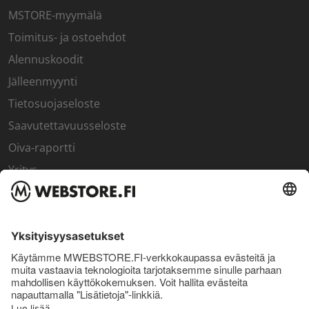
MSTORE-myymälä
Toimitus- ja ostoehdot
Alennuskoodit
Jälleenmyynti
Tietosuojaseloste
Saavutettavuusseloste
Oiva-raportti
Yritys
SISÄPIIRI
Rekisteröidy kanta-asiakkaaksi
Sisäpiirin bonusohjelma
Uutiskirje
Uutiset ja artikkelit