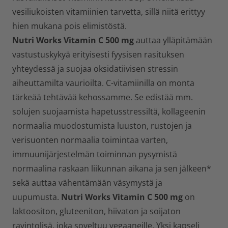
vesiliukoisten vitamiinien tarvetta, sillä niitä erittyy
hien mukana pois elimistöstä.
Nutri Works Vitamin C 500 mg
auttaa ylläpitämään
vastustuskykyä erityisesti fyysisen rasituksen
yhteydessä ja suojaa oksidatiivisen stressin
aiheuttamilta vaurioilta. C-vitamiinilla on monta
tärkeää tehtävää kehossamme. Se edistää mm.
solujen suojaamista hapetusstressiltä, kollageenin
normaalia muodostumista luuston, rustojen ja
verisuonten normaalia toimintaa varten,
immuunijärjestelmän toiminnan pysymistä
normaalina raskaan liikunnan aikana ja sen jälkeen*
sekä auttaa vähentämään väsymystä ja
uupumusta.
Nutri Works Vitamin C 500 mg
on
laktoositon, gluteeniton, hiivaton ja soijaton
ravintolisä, joka soveltuu vegaaneille. Yksi kapseli