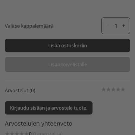
Valitse kappalemäärä
Lisää ostoskoriin
Lisää toivelistalle
Arvostelut (0)
Kirjaudu sisään ja arvostele tuote.
Arvostelujen yhteenveto
0
(0 arvostelua)