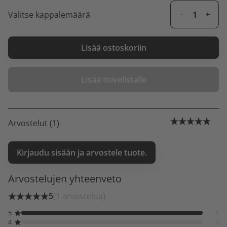
Valitse kappalemäärä
Lisää ostoskoriin
Lisää toivelistalle
Arvostelut (1)
Kirjaudu sisään ja arvostele tuote.
Arvostelujen yhteenveto
5
(1 arvostelua)
5
1
4
0