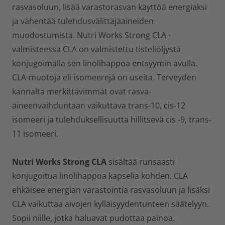
rasvasoluun, lisää varastorasvan käyttöä energiaksi
ja vähentää tulehdusvälittäjäaineiden
muodostumista. Nutri Works Strong CLA -
valmisteessa CLA on valmistettu tisteliöljystä
konjugoimalla sen linolihappoa entsyymin avulla.
CLA-muotoja eli isomeerejä on useita. Terveyden
kannalta merkittävimmät ovat rasva-
aineenvaihduntaan vaikuttava trans-10, cis-12
isomeeri ja tulehduksellisuutta hillitsevä cis -9, trans-
11 isomeeri.
Nutri Works Strong CLA
sisältää runsaasti
konjugoitua linolihappoa kapselia kohden. CLA
ehkäisee energian varastointia rasvasoluun ja lisäksi
CLA vaikuttaa aivojen kylläisyydentunteen säätelyyn.
Sopii niille, jotka haluavat pudottaa painoa.