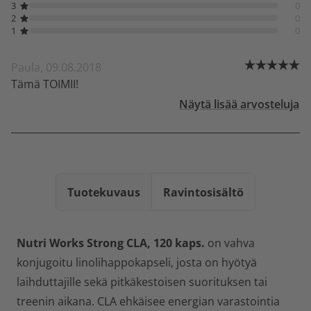
3
0
2
0
1
0
Paula, 09.08.2018
Tämä TOIMII!
Näytä lisää arvosteluja
Tuotekuvaus
Ravintosisältö
Nutri Works Strong CLA, 120 kaps.
on vahva
konjugoitu linolihappokapseli, josta on hyötyä
laihduttajille sekä pitkäkestoisen suorituksen tai
treenin aikana. CLA ehkäisee energian varastointia