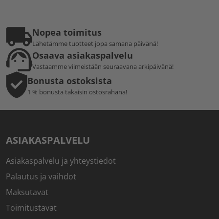
Nopea toimitus
Lähetämme tuotteet jopa samana päivänä!
Osaava asiakaspalvelu
Vastaamme viimeistään seuraavana arkipäivänä!
Bonusta ostoksista
1 % bonusta takaisin ostosrahana!
ASIAKASPALVELU
Asiakaspalvelu ja yhteystiedot
Palautus ja vaihdot
Maksutavat
Toimitustavat