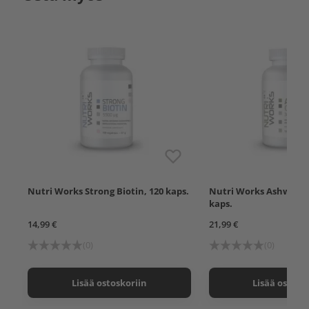
Nutri Works Strong Biotin, 120 kaps.
Nutri Works Ashwagan
kaps.
14,99 €
21,99 €
(0)
(0)
Lisää ostoskoriin
Lisää ostosk