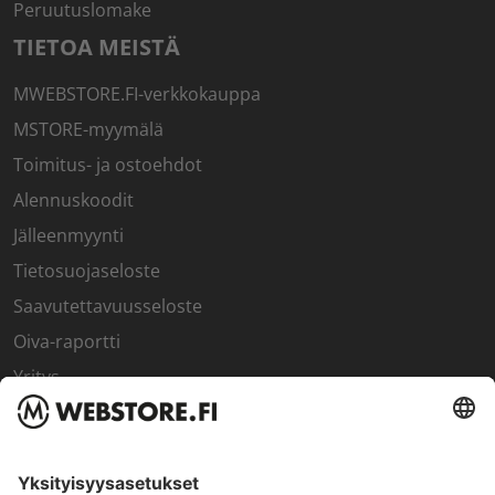
Peruutuslomake
TIETOA MEISTÄ
MWEBSTORE.FI-verkkokauppa
MSTORE-myymälä
Toimitus- ja ostoehdot
Alennuskoodit
Jälleenmyynti
Tietosuojaseloste
Saavutettavuusseloste
Oiva-raportti
Yritys
SISÄPIIRI
Rekisteröidy kanta-asiakkaaksi