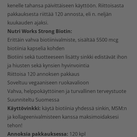
kenelle tahansa päivittäiseen käyttöön. Riittoisasta
pakkauksesta riittää 120 annosta, eli n. neljän
kuukauden ajaksi.
Nutri Works Strong Biotin:
Erittäin vahva biotiinivalmiste, sisältää 5500 mcg
biotiinia kapselia kohden
Biotiini sekä tuotteeseen lisätty sinkki edistävät ihon
ja hiusten sekä kynsien hyvinvointia
Riittoisa 120 annoksen pakkaus
Soveltuu vegaaniseen ruokavalioon
Vahva, helppokäyttöinen ja turvallinen terveystuote
Suunniteltu Suomessa
Käyttövinkki:
käytä biotiinia yhdessä sinkin, MSM:n
ja kollageenivalmisteen kanssa maksimoidaksesi
tehon!
Annoksia pakkauksessa:
120 kpl