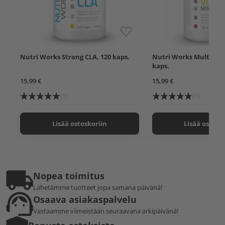
Nutri Works Strong CLA, 120 kaps.
Nutri Works Multivita
kaps.
15,99 €
15,99 €
(1)
(1)
Lisää ostoskoriin
Lisää ostosk
Nopea toimitus
Lähetämme tuotteet jopa samana päivänä!
Osaava asiakaspalvelu
Vastaamme viimeistään seuraavana arkipäivänä!