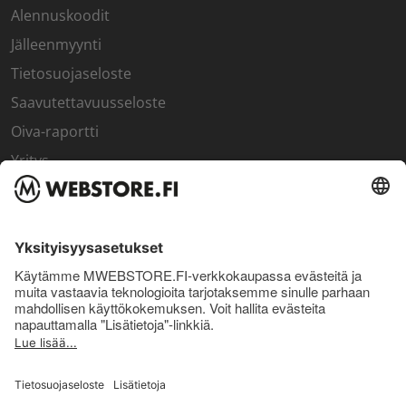
Alennuskoodit
Jälleenmyynti
Tietosuojaseloste
Saavutettavuusseloste
Oiva-raportti
Yritys
SISÄPIIRI
Rekisteröidy kanta-asiakkaaksi
Sisäpiirin bonusohjelma
Uutiskirje
Uutiset ja artikkelit