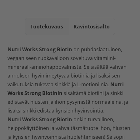
Tuotekuvaus
Ravintosisältö
Nutri Works Strong Biotin
on puhdaslaatuinen,
vegaaniseen ruokavalioon soveltuva vitamiini-
mineraali-aminohappovalmiste. Se sisältää vahvan
annoksen hyvin imeytyvää biotiinia ja lisäksi sen
vaikutuksia tukevaa sinkkiä ja L-metioniinia.
Nutri
Works Strong Biotinin
sisältämä biotiini ja sinkki
edistävät hiusten ja ihon pysymistä normaaleina, ja
lisäksi sinkki edistää kynsien hyvinvointia.
Nutri Works Strong Biotin
onkin turvallinen,
helppokäyttöinen ja vahva täsmätuote ihon, hiusten
ja kynsien hyvinvoinnista huolehtimiseen! Se sopii