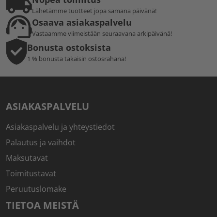
Lähetämme tuotteet jopa samana päivänä!
Osaava asiakaspalvelu
Vastaamme viimeistään seuraavana arkipäivänä!
Bonusta ostoksista
1 % bonusta takaisin ostosrahana!
ASIAKASPALVELU
Asiakaspalvelu ja yhteystiedot
Palautus ja vaihdot
Maksutavat
Toimitustavat
Peruutuslomake
TIETOA MEISTÄ