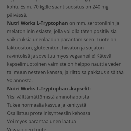
kohti. Esim. 70 kg:lle saantisuositus on 240 mg
päivässä.
Nutri Works L-Tryptophan
on mm. serotoniinin ja
melatoniinin esiaste, jolla voi olla täten positiivisia
vaikutuksia unenlaadun parantamiseen. Tuote on
laktoositon, gluteeniton, hiivaton ja soijaton
ravintolisä ja soveltuu myös vegaaneille! Kätevä
kapselimuotoinen valmiste on helppo nauttia veden
tai muun nesteen kanssa, ja riittoisa pakkaus sisältää
90 annosta.
Nutri Works L-Tryptophan -kapselit:
Yksi välttämättömistä aminohapoista
Tukee normaalia kasvua ja kehitystä
Osallistuu proteiinisynteesiin kehossa
Voi myös parantaa unen laatua
Vegaaninen tuote