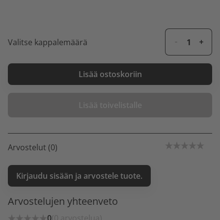
Valitse kappalemäärä
Lisää ostoskoriin
Lisää toivelistalle
Arvostelut (0)
Kirjaudu sisään ja arvostele tuote.
Arvostelujen yhteenveto
0
(0 arvostelua)