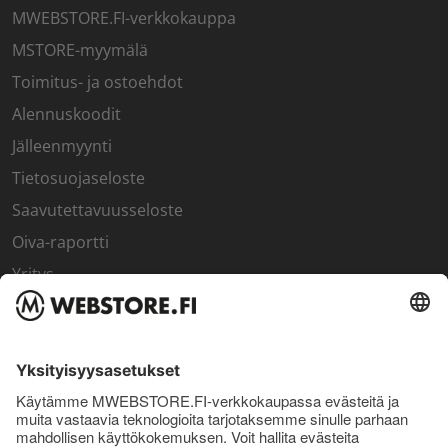
MWEBSTORE.FI-verkkokauppa
MSTORE-myymälä
Toimitus- ja ostoehdot
Alennuskoodit
Jälleenmyynti
Tietosuojaseloste
Saavutettavuusseloste
Oiva-raportti
Yritys
SISÄPIIRI
Rekisteröidy kanta-asiakkaaksi
Sisäpiirin bonusohjelma
Uutiskirje
Uutiset ja artikkelit