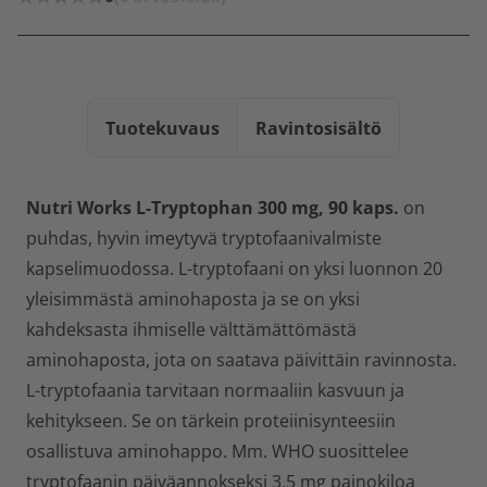
Tuotekuvaus
Ravintosisältö
Nutri Works L-Tryptophan 300 mg, 90 kaps.
on
puhdas, hyvin imeytyvä tryptofaanivalmiste
kapselimuodossa. L-tryptofaani on yksi luonnon 20
yleisimmästä aminohaposta ja se on yksi
kahdeksasta ihmiselle välttämättömästä
aminohaposta, jota on saatava päivittäin ravinnosta.
L-tryptofaania tarvitaan normaaliin kasvuun ja
kehitykseen. Se on tärkein proteiinisynteesiin
osallistuva aminohappo. Mm. WHO suosittelee
tryptofaanin päiväannokseksi 3,5 mg painokiloa