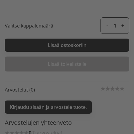
Valitse kappalemäärä
Lisää ostoskoriin
Lisää toivelistalle
Arvostelut (0)
Kirjaudu sisään ja arvostele tuote.
Arvostelujen yhteenveto
0
(0 arvostelua)