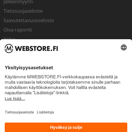
Jälleenmyynti
Tietosuojaseloste
Saavutettavuusseloste
Oiva-raportti
Yritys
SISÄPIIRI
Rekisteröidy kanta-asiakkaaksi
Sisäpiirin bonusohjelma
Uutiskirje
Uutiset ja artikkelit