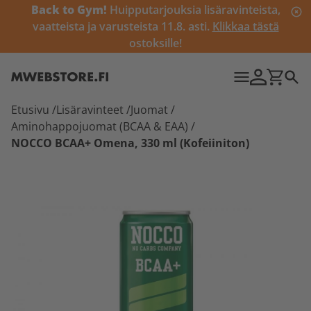
Back to Gym!
Huipputarjouksia lisäravinteista,
vaatteista ja varusteista 11.8. asti.
Klikkaa tästä
ostoksille!
Etusivu
/
Lisäravinteet
/
Juomat
/
Aminohappojuomat (BCAA & EAA)
/
NOCCO BCAA+ Omena, 330 ml (Kofeiiniton)