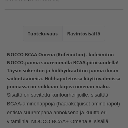
Tuotekuvaus
Ravintosisältö
NOCCO BCAA Omena (Kofeiiniton) - kofeiiniton
NOCCO-juoma suuremmalla BCAA-pitoisuudella!
Täysin sokeriton ja hiilihydraatiton juoma ilman
säilöntäaineita. Hiilihapotetussa käyttövalmiissa
juomassa on raikkaan kirpeä omenan maku.
Sisältö on sovitettu kuntourheilijoille; sisältää
BCAA-aminohappoja (haaraketjuiset aminohapot)
entistä suurempana annoksena ja kuutta eri
vitamiinia. NOCCO BCAA+ Omena ei sisällä