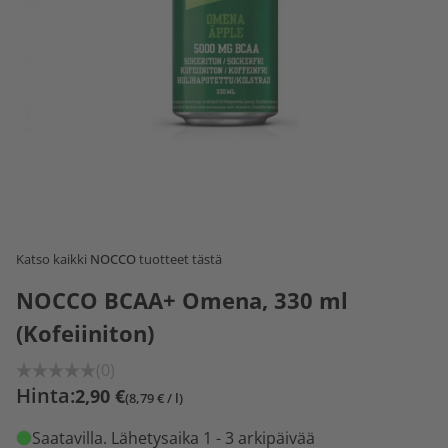
Katso kaikki
NOCCO
tuotteet tästä
NOCCO BCAA+ Omena, 330 ml
(Kofeiiniton)
(0)
Hinta:
2,90 €
(8,79 € / l)
Saatavilla
. Lähetysaika 1 - 3 arkipäivää