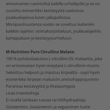
erinomainen ravintolisä kaikille urheilijoille ja se on
suosittu esimerkiksi kestävyyttä vaativissa
joukkuelajeissa kuten jalkapallossa.
Monipuolisuutensa vuoksi se soveltuu kuitenkin
kaikkiin lajeihin: voimaharjoitteluun, joukkuelajeihin,
kamppailuun ja kestävyysurheiluun.
M-Nutrition Pure Citrulline Malate:
100 % puhdaslaatuista L-sitrulliini-DL-malaattia, joka
on erinomaisen hyvin imeytyvä L-sitrulliinin muoto
Sekoittuu helposti ja maistuu kirpeältä - sopii hyvin
esimerkiksi kirpeän makuisiin aminohappojuomiin
Parantaa kestävyyttä ja lihaspumppia
Lisää treenitehoja
Ei sisällä lainkaan rasvaa tai hiilihydraatteja
Gluteeniton, lisäaineeton ja vegaaninen tuote