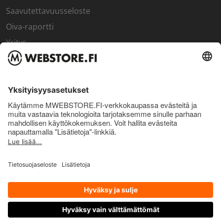
Saavutettavuusseloste
Oiva-raportti
Yritys
SISÄPIIRI
Rekisteröidy kanta-asiakkaaksi
Sisäpiirin bonusohjelma
Uutiskirje
Uutiset ja artikkelit
© Pro Nutrition Finland Oy. 2026. Kaikki oikeudet pidätetään.
OTA YHTEYTTÄ