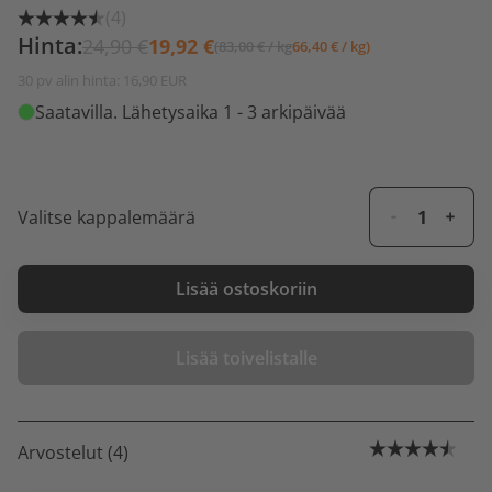
(4)
Hinta:
24,90 €
19,92 €
(83,00 € / kg
66,40 € / kg)
30 pv alin hinta: 16,90 EUR
Saatavilla
. Lähetysaika 1 - 3 arkipäivää
Valitse kappalemäärä
Lisää ostoskoriin
Lisää toivelistalle
Arvostelut (4)