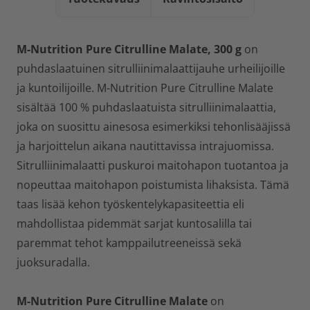
M-Nutrition Pure Citrulline Malate, 300 g
on
puhdaslaatuinen sitrulliinimalaattijauhe urheilijoille
ja kuntoilijoille. M-Nutrition Pure Citrulline Malate
sisältää 100 % puhdaslaatuista sitrulliinimalaattia,
joka on suosittu ainesosa esimerkiksi tehonlisääjissä
ja harjoittelun aikana nautittavissa intrajuomissa.
Sitrulliinimalaatti puskuroi maitohapon tuotantoa ja
nopeuttaa maitohapon poistumista lihaksista. Tämä
taas lisää kehon työskentelykapasiteettia eli
mahdollistaa pidemmät sarjat kuntosalilla tai
paremmat tehot kamppailutreeneissä sekä
juoksuradalla.
M-Nutrition Pure Citrulline Malate
on