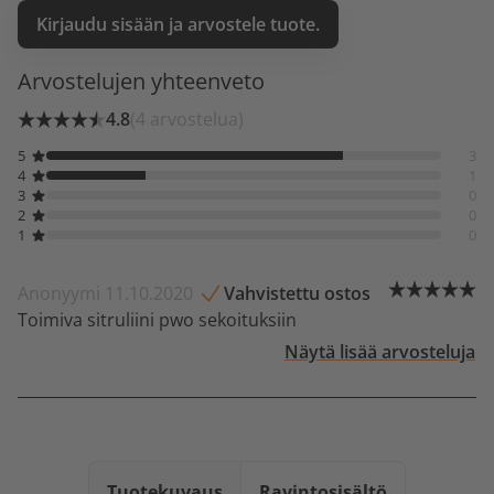
Kirjaudu sisään ja arvostele tuote.
Arvostelujen yhteenveto
4.8
(4 arvostelua)
5
3
4
1
3
0
2
0
1
0
Anonyymi 11.10.2020
Vahvistettu ostos
Toimiva sitruliini pwo sekoituksiin
Näytä lisää arvosteluja
Tuotekuvaus
Ravintosisältö