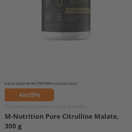
Katso kaikki
M-NUTRITION
tuotteet tästä
Ale
20%
Tarjouksen päättymiseen:
4 vrk 5 h 20 min 51 s
M-Nutrition Pure Citrulline Malate,
300 g