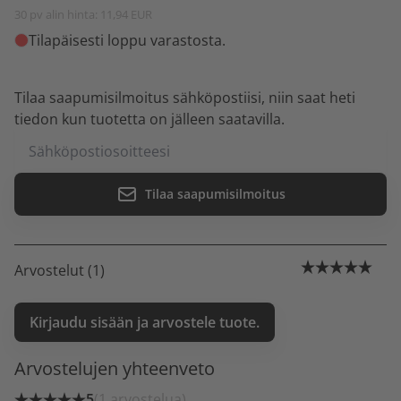
30 pv alin hinta: 11,94 EUR
Tilapäisesti loppu varastosta.
Tilaa saapumisilmoitus sähköpostiisi, niin saat heti
tiedon kun tuotetta on jälleen saatavilla.
Tilaa saapumisilmoitus
Arvostelut (1)
Kirjaudu sisään ja arvostele tuote.
Arvostelujen yhteenveto
5
(1 arvostelua)