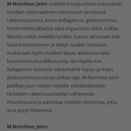
M-Nutrition Joint
sisältää monipuolisen kattauksen
nivelten optimaaliseen toimintaan tarvittavia
rakennusaineita, kuten kollageenia, glukosamiinia,
kondroitiinisulfaattia sekä orgaanista rikkiä. Vaikka
liikunta onkin nivelille hyväksi, tuovat aktiivinen arki,
kova treenaaminen ja eletyt vuodet toisinaan
mukanaan myös nivelten kipua, kolotusta sekä
huonontunutta liikkuvuutta. Iän myötä mm.
kollageenin tuotanto väistämättä hiipuu ja myös
glukosamiinivarastoja uhkaa vaje. M-Nutrition Joint
paikkaa juuri näiden nivelille välttämättömän
tärkeiden rakennusaineiden vähenevää
muodostusta ja parantaa nivelten toimintaa, jotta
sinä pysyt liikkeessä!
M-Nutrition Joint
: