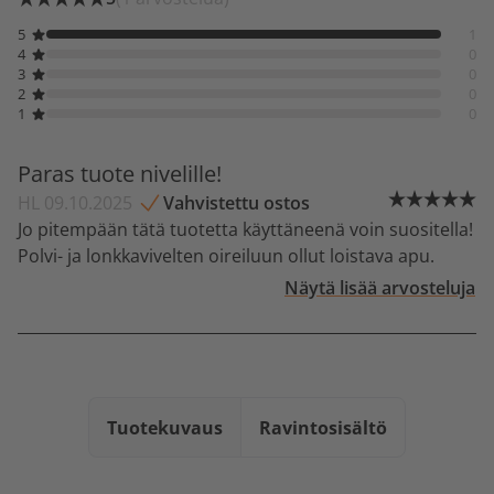
5
1
4
0
3
0
2
0
1
0
Paras tuote nivelille!
HL 09.10.2025
Vahvistettu ostos
Jo pitempään tätä tuotetta käyttäneenä voin suositella!
Polvi- ja lonkkavivelten oireiluun ollut loistava apu.
Näytä lisää arvosteluja
Tuotekuvaus
Ravintosisältö