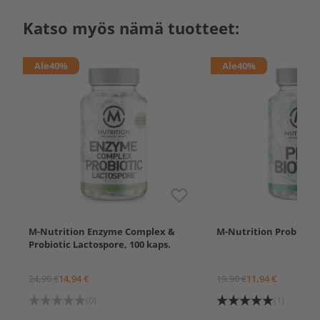
Katso myös nämä tuotteet:
Ale
40%
Ale
40%
M-Nutrition Enzyme Complex &
M-Nutrition Probiotics
Probiotic Lactospore, 100 kaps.
24,90 €
14,94 €
19,90 €
11,94 €
(0)
(1)