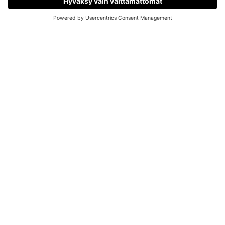
OTA YHTEYTTÄ
Asiakaspalvelu ja yhteystiedot
Palautus ja vaihdot
Maksutavat
Toimitustavat
Peruutuslomake
TIETOA MEISTÄ
MWEBSTORE.FI-verkkokauppa
MSTORE-myymälä
Toimitus- ja ostoehdot
Alennuskoodit
Jälleenmyynti
Tietosuojaseloste
Saavutettavuusseloste
Oiva-raportti