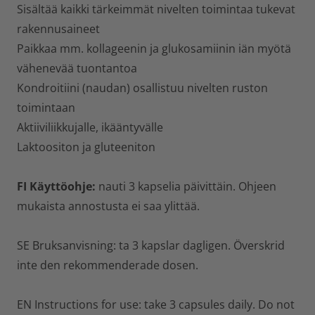
Sisältää kaikki tärkeimmät nivelten toimintaa tukevat
rakennusaineet
Paikkaa mm. kollageenin ja glukosamiinin iän myötä
vähenevää tuontantoa
Kondroitiini (naudan) osallistuu nivelten ruston
toimintaan
Aktiiviliikkujalle, ikääntyvälle
Laktoositon ja gluteeniton
FI Käyttöohje:
nauti 3 kapselia päivittäin. Ohjeen
mukaista annostusta ei saa ylittää.
SE Bruksanvisning:
ta 3 kapslar dagligen. Överskrid
inte den rekommenderade dosen.
EN Instructions for use:
take 3 capsules daily. Do not