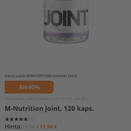
Katso kaikki
M-NUTRITION
tuotteet tästä
Ale
40%
Tarjouksen päättymiseen:
1 vrk 15 h 31 min 27 s
M-Nutrition Joint, 120 kaps.
(1)
Hinta:
19,90 €
11,94 €