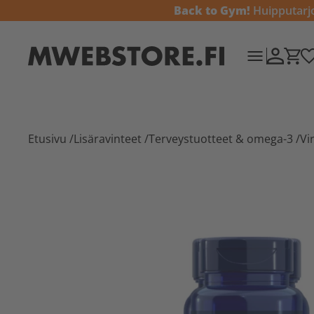
Back to Gym!
Huipputarjou
Etusivu
/
Lisäravinteet
/
Terveystuotteet & omega-3
/
Vi