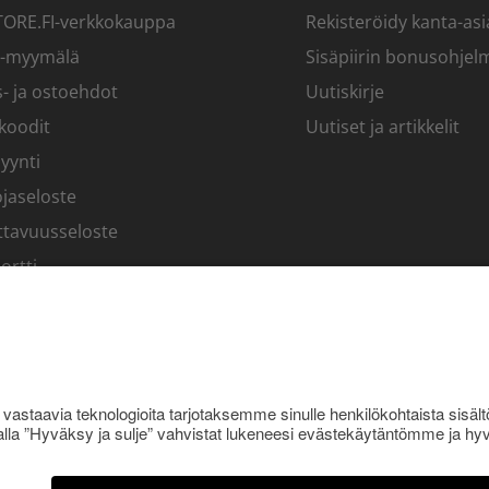
RE.FI-verkkokauppa
Rekisteröidy kanta-asi
-myymälä
Sisäpiirin bonusohjel
- ja ostoehdot
Uutiskirje
koodit
Uutiset ja artikkelit
yynti
jaseloste
ttavuusseloste
ortti