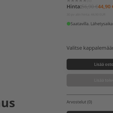
(0)
Hinta:
56,90 €
44,90 
30 pv alin hinta: 44,90 EUR
Saatavilla
. Lähetysaika
Valitse kappalemää
Lisää ost
Lisää toive
aus
Arvostelut (0)