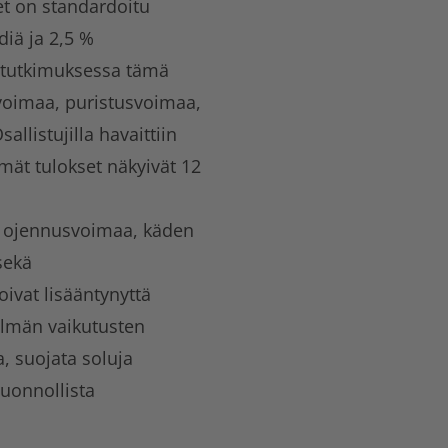
et on standardoitu
diä ja 2,5 %
a tutkimuksessa tämä
svoimaa, puristusvoimaa,
allistujilla havaittiin
mmät tulokset näkyivät 12
n ojennusvoimaa, käden
sekä
oivat lisääntynyttä
elmän vaikutusten
a, suojata soluja
luonnollista