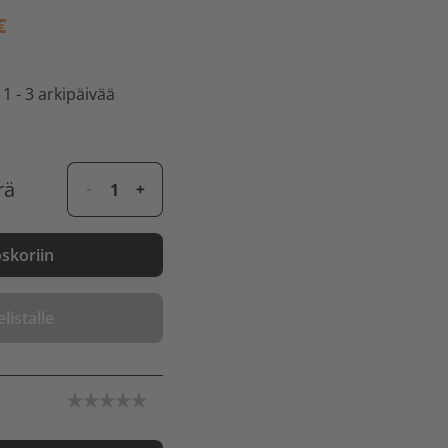
€
 1 - 3 arkipäivää
rä
oskoriin
listalle