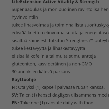
LifeExtension Active Vitality & Strength
Superlaadukas ja monipuolinen ravintolisä henk
hyvinvointiin
tukee lihasvoimaa ja toiminnallista suorituskyk
edistää koettua elinvoimaisuutta ja energiataso
sisältää kliinisesti tutkitun Strengthera™-uutey
tukee kestävyyttä ja lihaskestävyyttä
ei sisällä kofeiinia tai muita stimulantteja
gluteeniton, kasviperäinen ja non-GMO
30 annoksen kätevä pakkaus
Käyttöohje
FI:
Ota yksi (1) kapseli päivässä ruoan kanssa.
SV:
Ta en (1) kapsel dagligen tillsammans med 
EN:
Take one (1) capsule daily with food.