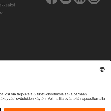
akkaaksi
ma