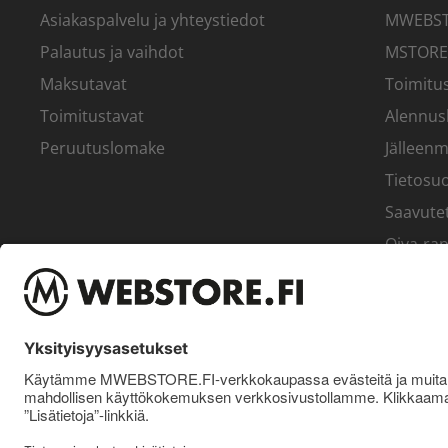
Asiakaspalvelu ja yhteystiedot
MWEBSTO
Palautus ja vaihdot
MSTORE
Maksutavat
Toimitus
Toimitustavat
Alennus
Peruutuslomake
Jälleenm
Tietosuo
Saavute
Oiva-rap
Yritys