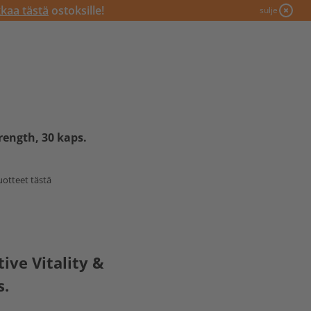
kkaa tästä
ostoksille!
sulje
trength, 30 kaps.
uotteet tästä
ive Vitality &
s.