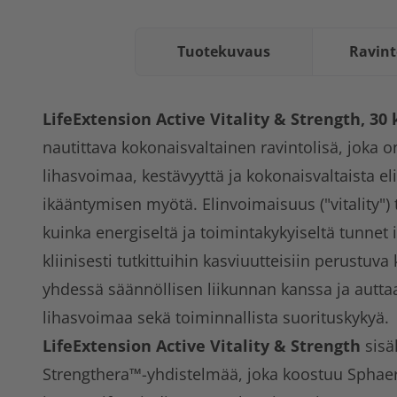
Tuotekuvaus
Ravint
LifeExtension Active Vitality & Strength, 30
nautittava kokonaisvaltainen ravintolisä, joka
lihasvoimaa, kestävyyttä ja kokonaisvaltaista e
ikääntymisen myötä. Elinvoimaisuus ("vitality") t
kuinka energiseltä ja toimintakykyiseltä tunnet 
kliinisesti tutkittuihin kasviuutteisiin perustuv
yhdessä säännöllisen liikunnan kanssa ja autta
lihasvoimaa sekä toiminnallista suorituskykyä.
LifeExtension Active Vitality & Strength
sisä
Strengthera™-yhdistelmää, joka koostuu Sphae