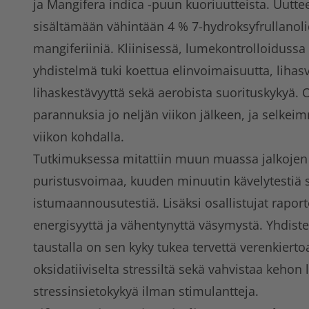
ja Mangifera indica -puun kuoriuutteista. Uutte
sisältämään vähintään 4 % 7-hydroksyfrullanoli
mangiferiiniä. Kliinisessä, lumekontrolloiduss
yhdistelmä tuki koettua elinvoimaisuutta, liha
lihaskestävyyttä sekä aerobista suorituskykyä. Os
parannuksia jo neljän viikon jälkeen, ja selkei
viikon kohdalla.
Tutkimuksessa mitattiin muun muassa jalkoje
puristusvoimaa, kuuden minuutin kävelytestiä 
istumaannousutestiä. Lisäksi osallistujat raport
energisyyttä ja vähentynyttä väsymystä. Yhdist
taustalla on sen kyky tukea tervettä verenkierto
oksidatiiviselta stressiltä sekä vahvistaa kehon 
stressinsietokykyä ilman stimulantteja.