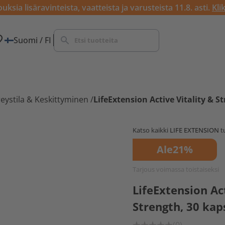
ksia lisäravinteista, vaatteista ja varusteista 11.8. asti.
Kli
Suomi / FI
reystila & Keskittyminen
/
LifeExtension Active Vitality & S
Katso kaikki
LIFE EXTENSION
t
Ale
21%
Tarjous voimassa toistaiseksi
LifeExtension Act
Strength, 30 kap