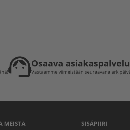
Osaava asiakaspalvelu
änä!
Vastaamme viimeistään seuraavana arkipäiv
A MEISTÄ
SISÄPIIRI