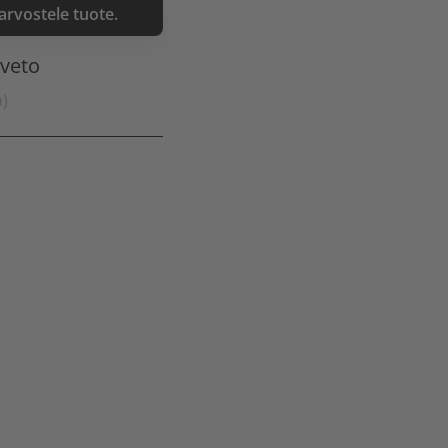
 arvostele tuote.
nveto
a)