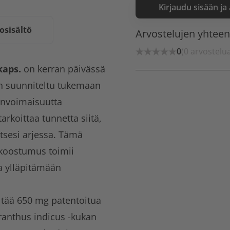
Kirjaudu sisään ja
osisältö
Arvostelujen yhtee
0
(0 arvostelu
 kaps.
on kerran päivässä
 on suunniteltu tukemaan
linvoimaisuutta
arkoittaa tunnetta siitä,
itsesi arjessa. Tämä
a koostumus toimii
a ylläpitämään
ltää 650 mg patentoitua
ranthus indicus -kukan