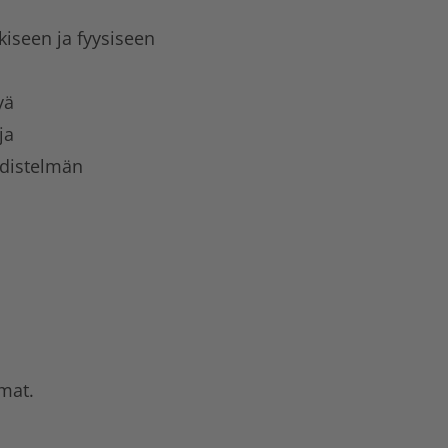
iseen ja fyysiseen
yä
ja
hdistelmän
mat.