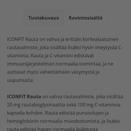
Tuotekuvaus
Ravintosisältö
ICONFIT Rauta on vahva ja erittäin korkealaatuinen
rautavalmiste, joka sisältää lisäksi hyvin imeytyvää C-
vitamiinia. Rauta ja C-vitamiini edistävät
immuunijärjestelmän normaalia toimintaa, ja ne
auttavat myös vähentämään väsymystä ja
uupumusta.
ICONFIT Rauta
on vahva rautavalmiste, joka sisältää
20 mg rautabisglysinaattia sekä 100 mg C-vitamiinia
kapselia kohden. Rauta edistää punasolujen ja
hemoglobiinin normaalia muodostumista, ja lisäksi
rauta edistää hapen normaalia kuljetusta