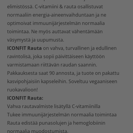
elimistössä. C-vitamiini & rauta osallistuvat
normaaliin energia-aineenvaihduntaan ja ne
optimoivat immuunijärjestelmän normaalia
toimintaa. Ne myös auttavat vähentämään
väsymystä ja uupumusta.
ICONFIT Rauta
on vahva, turvallinen ja edullinen
ravintolisä, joka sopii päivittäiseen käyttöön
varmistamaan riittävän raudan saannin.
Pakkauksesta saat 90 annosta, ja tuote on pakattu
kasvipohjaisiin kapseleihin. Soveltuu vegaaniseen
ruokavalioon!
ICONFIT Rauta:
Vahva rautavalmiste lisätyllä C-vitamiinilla
Tukee immuunijärjestelmän normaalia toimintaa
Rauta edistää punasolujen ja hemoglobiinin
normaalia muodostumista.