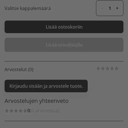
Valitse kappalemäärä
Lisää ostoskoriin
Lisää toivelistalle
Arvostelut (0)
Kirjaudu sisään ja arvostele tuote.
Arvostelujen yhteenveto
0
(0 arvostelua)