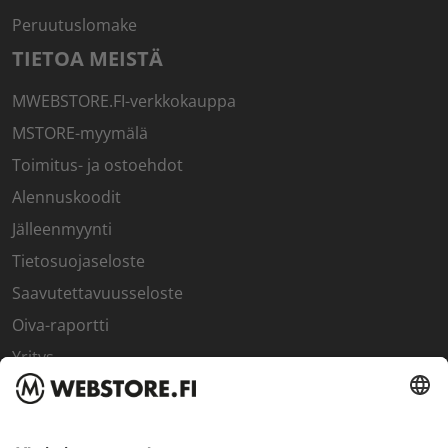
Peruutuslomake
TIETOA MEISTÄ
MWEBSTORE.FI-verkkokauppa
MSTORE-myymälä
Toimitus- ja ostoehdot
Alennuskoodit
Jälleenmyynti
Tietosuojaseloste
Saavutettavuusseloste
Oiva-raportti
Yritys
SISÄPIIRI
Rekisteröidy kanta-asiakkaaksi