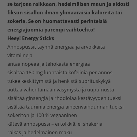
se tarjoaa raikkaan, hedelmäisen maun ja aidosti
fiksun sisällön ilman ylimääräisiä kaloreita tai
sokeria. Se on huomattavasti perinteisiä
energiajuomia parempi vaihtoehto!
Heey! Energy Sticks
Annospussit täynnä energiaa ja arvokkaita
vitamiineja
antaa nopeaa ja tehokasta energiaa
sisältää 180 mg luontaista kofeiinia per annos
tukee keskittymistä ja henkistä suorituskykyä
auttaa vähentämään väsymystä ja uupumusta
sisältää ginsengiä ja rhodiolaa kestävyyden tueksi
sisältää tauriinia energia-aineenvaihdunnan tueksi
sokeriton ja 100 % vegaaninen
kätevä annospussi – ei tölkkiä, ei shakeria
raikas ja hedelmäinen maku