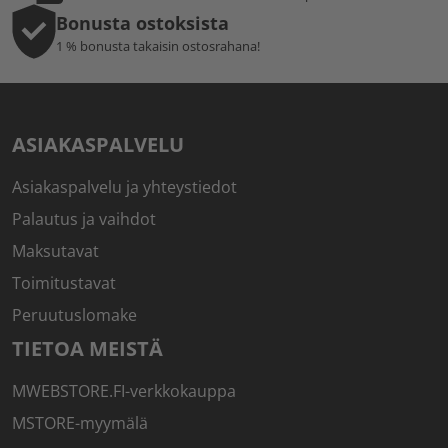
Bonusta ostoksista
1 % bonusta takaisin ostosrahana!
ASIAKASPALVELU
Asiakaspalvelu ja yhteystiedot
Palautus ja vaihdot
Maksutavat
Toimitustavat
Peruutuslomake
TIETOA MEISTÄ
MWEBSTORE.FI-verkkokauppa
MSTORE-myymälä