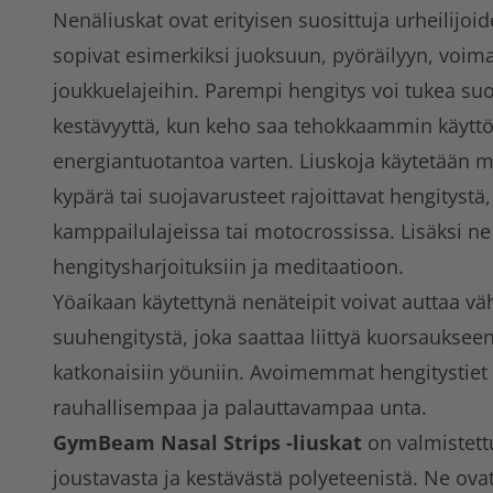
Nenäliuskat ovat erityisen suosittuja urheilijo
sopivat esimerkiksi juoksuun, pyöräilyyn, voima
joukkuelajeihin. Parempi hengitys voi tukea suo
kestävyyttä, kun keho saa tehokkaammin käyt
energiantuotantoa varten. Liuskoja käytetään my
kypärä tai suojavarusteet rajoittavat hengitystä,
kamppailulajeissa tai motocrossissa. Lisäksi ne
hengitysharjoituksiin ja meditaatioon.
Yöaikaan käytettynä nenäteipit voivat auttaa 
suuhengitystä, joka saattaa liittyä kuorsauksee
katkonaisiin yöuniin. Avoimemmat hengitystiet 
rauhallisempaa ja palauttavampaa unta.
GymBeam
Nasal Strips -liuskat
on valmistet
joustavasta ja kestävästä polyeteenistä. Ne ova