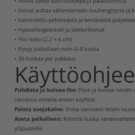
• Voivat tukea suorituskykyä ja palautumista
• Voivat auttaa vähentämään suuhengitystä ja 
• Valmistettu pehmeästä ja kestävästä polyetee
• Hypoallergeeniset ja lateksittomat
• Yksi koko (2,2 × 6 cm)
• Pysyy paikallaan noin 6–8 tuntia
• 30 liuskaa per pakkaus
Käyttöohjee
Puhdista ja kuivaa iho:
Pese ja kuivaa nenän al
rasvaisia voiteita ennen käyttöä.
Poista suojakalvo:
Irrota varovasti teipin taust
Aseta paikalleen:
Kiinnitä liuska nenänvarteen 
yläpuolelle.