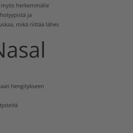
vat myös herkemmälle
ihotyypistä ja
skaa, mikä riittää lähes
asal
paan hengitykseen
tysteitä