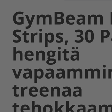
GymBeam 
Strips, 30 
hengitä
vapaammi
treenaa
tehokkaa