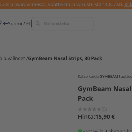
ksia lisäravinteista, vaatteista ja varusteista 11.8. asti.
Kli
Suomi / FI
iluvälineet
/
GymBeam Nasal Strips, 30 Pack
Katso kaikki
GYMBEAM
tuottee
GymBeam Nasal S
Pack
(0)
Hinta:
15,90 €
Saatavilla
. Lähetysaika