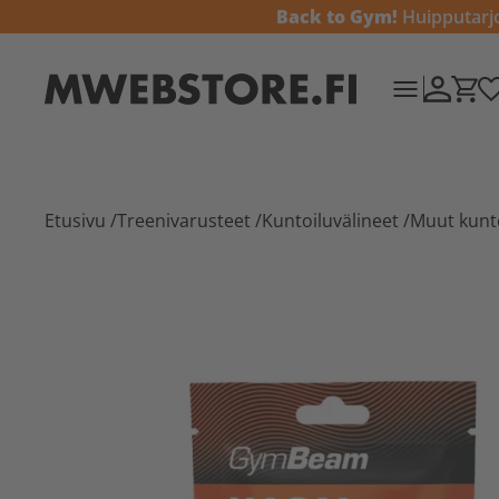
Back to Gym!
Huipputarjou
Etusivu
/
Treenivarusteet
/
Kuntoiluvälineet
/
Muut kunto