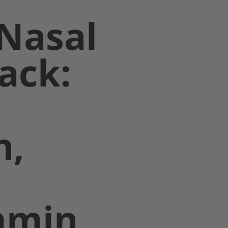
Nasal
Pack:
n,
mmin