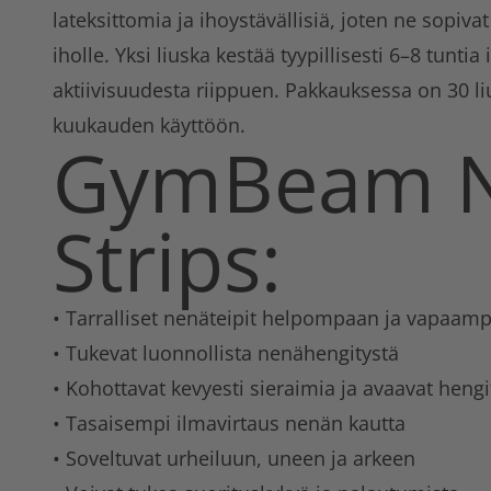
lateksittomia ja ihoystävällisiä, joten ne sopi
iholle. Yksi liuska kestää tyypillisesti 6–8 tuntia 
aktiivisuudesta riippuen. Pakkauksessa on 30 liu
kuukauden käyttöön.
GymBeam N
Strips:
• Tarralliset nenäteipit helpompaan ja vapaam
• Tukevat luonnollista nenähengitystä
• Kohottavat kevyesti sieraimia ja avaavat hengi
• Tasaisempi ilmavirtaus nenän kautta
• Soveltuvat urheiluun, uneen ja arkeen