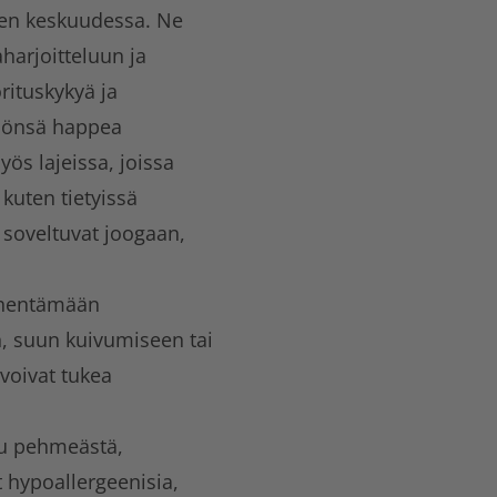
iden keskuudessa. Ne
harjoitteluun ja
rituskykyä ja
töönsä happea
ös lajeissa, joissa
 kuten tietyissä
 soveltuvat joogaan,
vähentämään
n, suun kuivumiseen tai
voivat tukea
tu pehmeästä,
t hypoallergeenisia,