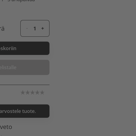
rä
oskoriin
listalle
 arvostele tuote.
nveto