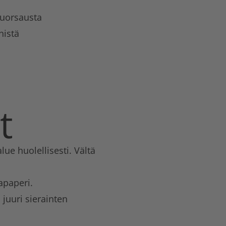
kuorsausta
nistä
t
ue huolellisesti. Vältä
apaperi.
juuri sierainten