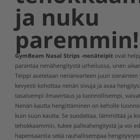
ja nuku
paremmin
GymBeam Nasal Strips -nenäteipit
ovat help
parantaa nenähengitystä urheilussa, unen aikana
Teippi asetetaan nenänvarteen juuri sierainten 
kevyesti kohottaa nenän sivuja ja avaa hengity
tasaisempi ilmavirtaus ja luonnollisempi, vai
Nenän kautta hengittäminen on keholle luonnol
kuin suun kautta. Se suodattaa, lämmittää ja k
tehokkaammin, tukee palleahengitystä ja voi e
hapensaantia sekä rauhallisempaa hengitysryt