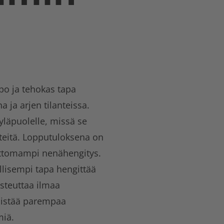
!
po ja tehokas tapa
 ja arjen tilanteissa.
yläpuolelle, missä se
steitä. Lopputuloksena on
vattomampi nenähengitys.
lisempi tapa hengittää
osteuttaa ilmaa
distää parempaa
miä.