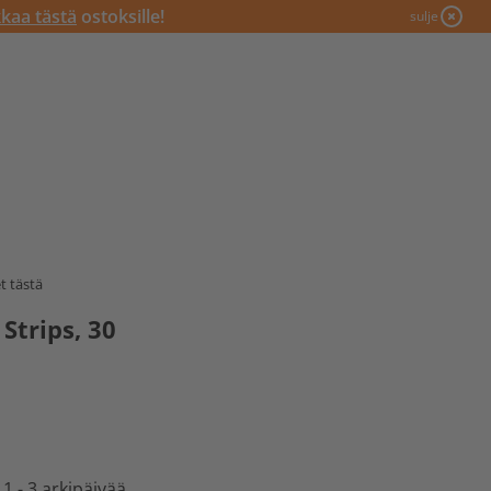
kkaa tästä
ostoksille!
sulje
t tästä
trips, 30
 1 - 3 arkipäivää