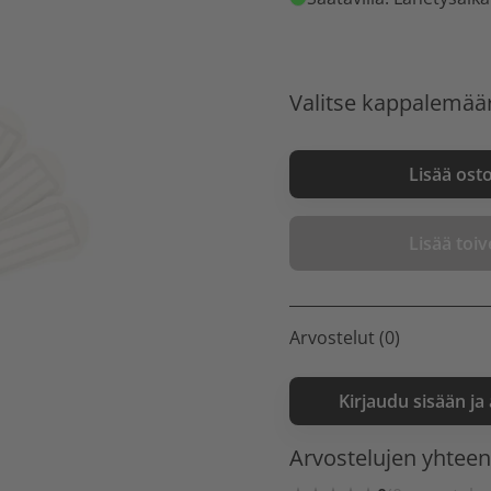
Valitse kappalemää
Lisää ost
Lisää toive
Arvostelut (0)
Kirjaudu sisään ja
Arvostelujen yhtee