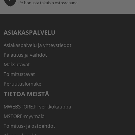
1 % bonusta takaisin ostosrahana!
ASIAKASPALVELU
Asiakaspalvelu ja yhteystiedot
Palautus ja vaihdot
Maksutavat
Toimitustavat
Peruutuslomake
TIETOA MEISTÄ
MWEBSTORE.FI-verkkokauppa
MSTORE-myymälä
Toimitus- ja ostoehdot