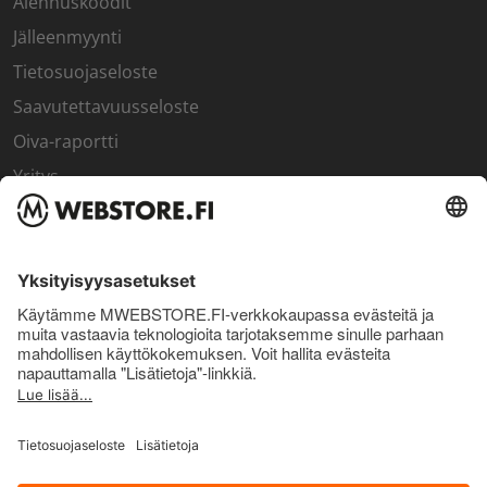
Alennuskoodit
Jälleenmyynti
Tietosuojaseloste
Saavutettavuusseloste
Oiva-raportti
Yritys
SISÄPIIRI
Rekisteröidy kanta-asiakkaaksi
Sisäpiirin bonusohjelma
Uutiskirje
Uutiset ja artikkelit