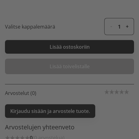
Valitse kappalemäärä
Lisää ostoskoriin
Lisää toivelistalle
Arvostelut (0)
Kirjaudu sisään ja arvostele tuote.
Arvostelujen yhteenveto
0
(0 arvostelua)