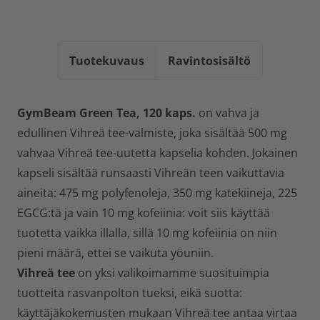
Tuotekuvaus
Ravintosisältö
GymBeam Green Tea, 120 kaps.
on vahva ja
edullinen Vihreä tee-valmiste, joka sisältää 500 mg
vahvaa Vihreä tee-uutetta kapselia kohden. Jokainen
kapseli sisältää runsaasti Vihreän teen vaikuttavia
aineita: 475 mg polyfenoleja, 350 mg katekiineja, 225
EGCG:tä ja vain 10 mg kofeiinia: voit siis käyttää
tuotetta vaikka illalla, sillä 10 mg kofeiinia on niin
pieni määrä, ettei se vaikuta yöuniin.
Vihreä tee
on yksi valikoimamme suosituimpia
tuotteita rasvanpolton tueksi, eikä suotta:
käyttäjäkokemusten mukaan Vihreä tee antaa virtaa