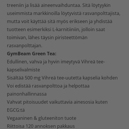
treeniin ja lisää aineenvaihduntaa. Sitä löytyykin
useimmista markkinoilla löytyvistä rasvanpolttajista,
mutta voit käyttää sitä myös erikseen ja yhdistää
tuotteen esimerkiksi L-karnitiiniin, jolloin saat
toimivan, lähes täysin piristeettömän
rasvanpolttajan.
GymBeam Green Tea:
Edullinen, vahva ja hyvin imeytyvä Vihreä tee-
kapselivalmiste
Sisältää 500 mg Vihreä tee-uutetta kapselia kohden
Voi edistää rasvanpolttoa ja helpottaa
painonhallinnassa
Vahvat pitoisuudet vaikuttavia ainesosia kuten
EGCG:tä
Vegaaninen & gluteeniton tuote
Riittoisa 120 annoksen pakkaus