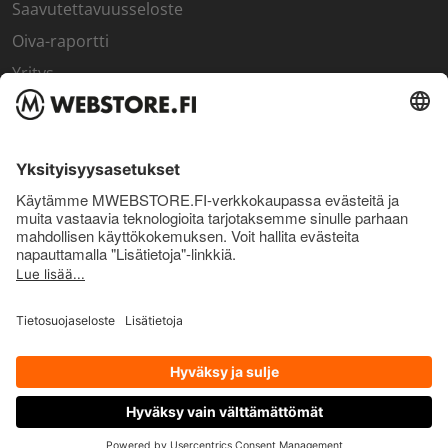
Saavutettavuusseloste
Oiva-raportti
Yritys
SISÄPIIRI
Rekisteröidy kanta-asiakkaaksi
Sisäpiirin bonusohjelma
Uutiskirje
Uutiset ja artikkelit
© Pro Nutrition Finland Oy. 2026. Kaikki oikeudet pidätetään.
OTA YHTEYTTÄ