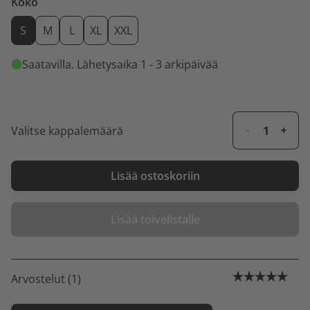
Koko
S
M
L
XL
XXL
Saatavilla
. Lähetysaika 1 - 3 arkipäivää
Valitse kappalemäärä
Lisää ostoskoriin
Lisää toivelistalle
Arvostelut (1)