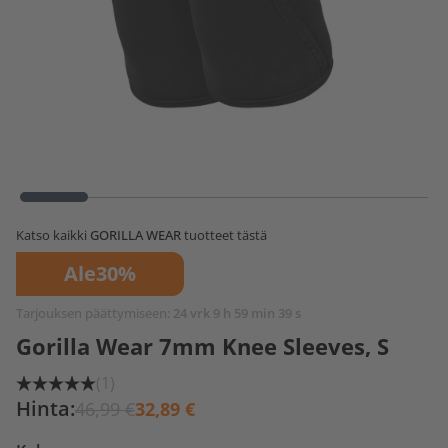
Katso kaikki
GORILLA WEAR
tuotteet tästä
Ale
30%
Tarjouksen päättymiseen:
24 vrk 9 h 59 min 39 s
Gorilla Wear 7mm Knee Sleeves, S
(1)
Hinta:
46,99 €
32,89 €