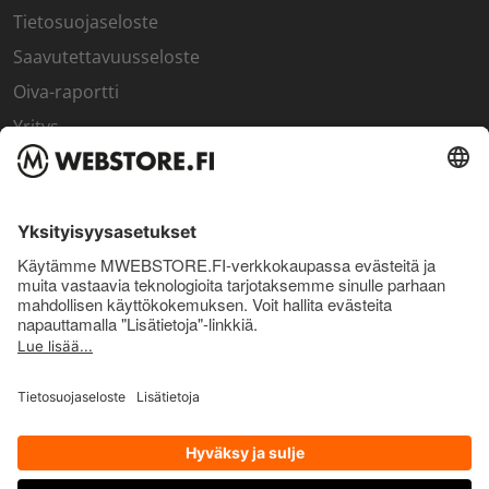
Tietosuojaseloste
Saavutettavuusseloste
Oiva-raportti
Yritys
SISÄPIIRI
Rekisteröidy kanta-asiakkaaksi
Sisäpiirin bonusohjelma
Uutiskirje
Uutiset ja artikkelit