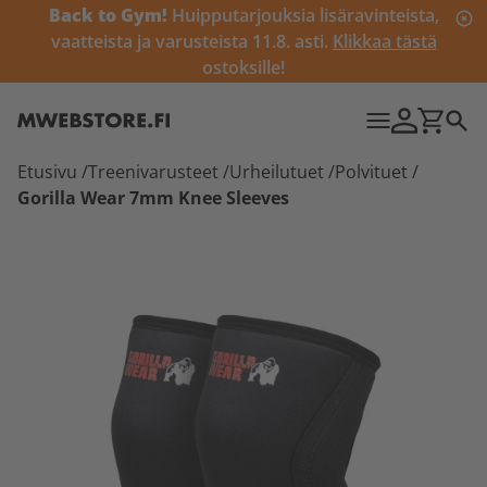
Back to Gym!
Huipputarjouksia lisäravinteista,
vaatteista ja varusteista 11.8. asti.
Klikkaa tästä
ostoksille!
Etusivu
/
Treenivarusteet
/
Urheilutuet
/
Polvituet
/
Gorilla Wear 7mm Knee Sleeves