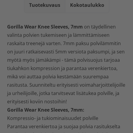
Tuotekuvaus
Kokotaulukko
Gorilla Wear Knee Sleeves, 7mm
on täydellinen
valinta polvien tukemiseen ja lämmittämiseen
raskaita treenejä varten. 7mm paksu polvilämmitin
on juuri ratkaisevasti 5mm versiota paksumpi, ja sen
myötä myös jämäkämpi - tämä polvisuojus tarjoaa
tiukahkon kompression ja parantaa verenkiertoa,
mikä voi auttaa polvia kestämään suurempaa
rasitusta. Suunniteltu erityisesti voimaharjoittelijoille
ja urheilijoille, jotka tarvitsevat lisätukea polville, ja
erityisesti koviin nostoihin!
Gorilla Wear Knee Sleeves, 7mm:
Kompressio- ja tukiominaisuudet polville
Parantaa verenkiertoa ja suojaa polvia rasitukselta