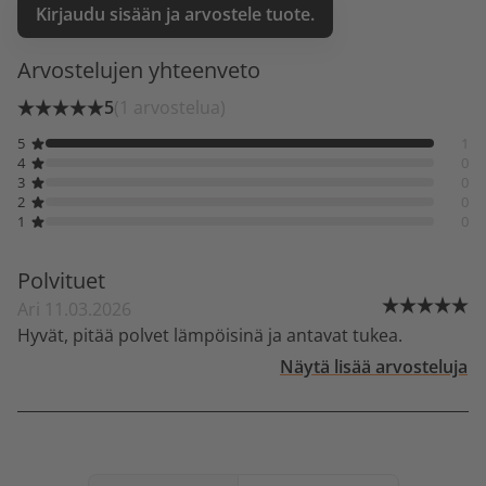
Kirjaudu sisään ja arvostele tuote.
Arvostelujen yhteenveto
5
(1 arvostelua)
5
1
4
0
3
0
2
0
1
0
Polvituet
Ari 11.03.2026
Hyvät, pitää polvet lämpöisinä ja antavat tukea.
Näytä lisää arvosteluja