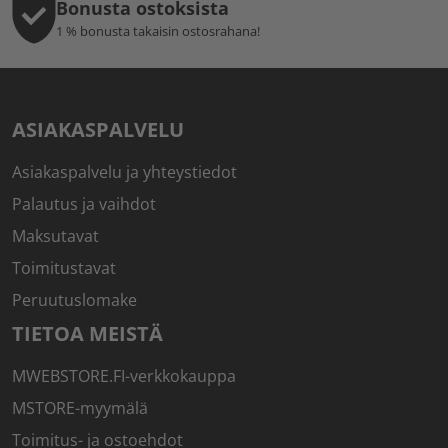
Bonusta ostoksista
1 % bonusta takaisin ostosrahana!
ASIAKASPALVELU
Asiakaspalvelu ja yhteystiedot
Palautus ja vaihdot
Maksutavat
Toimitustavat
Peruutuslomake
TIETOA MEISTÄ
MWEBSTORE.FI-verkkokauppa
MSTORE-myymälä
Toimitus- ja ostoehdot