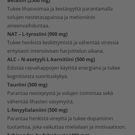
Betaiini (2500 mg)
Tukee lihasvoimaa ja kestävyyttä parantamalla
solujen nestetasapainoa ja metioniinin
aineenvaihduntaa.
NAT – L-tyrosiini (900 mg)
Tukee henkistä keskittymistä ja vähentää stressiä
erityisesti intensiivisen harjoittelun aikana.
ALC – N-asetyyli-L-karnitiini (500 mg)
Edistää rasvahappojen käyttöä energiana ja tukee
kognitiivista suorituskykyä.
Tauriini (500 mg)
Parantaa nesteytystä ja solujen toimintaa sekä
vähentää lihasten väsymystä.
L-fenyylialaniini (500 mg)
Parantaa henkistä vireyttä ja tukee dopamiinin
tuotantoa, joka vaikuttaa mielialaan ja motivaatioon.