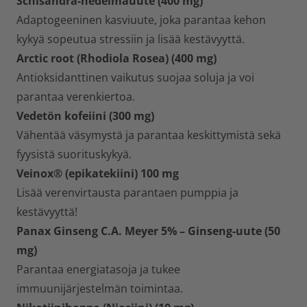
Schisandra-hedelmäuute (400 mg)
Adaptogeeninen kasviuute, joka parantaa kehon
kykyä sopeutua stressiin ja lisää kestävyyttä.
Arctic root (Rhodiola Rosea) (400 mg)
Antioksidanttinen vaikutus suojaa soluja ja voi
parantaa verenkiertoa.
Vedetön kofeiini (300 mg)
Vähentää väsymystä ja parantaa keskittymistä sekä
fyysistä suorituskykyä.
Veinox
® (epikatekiini) 100 mg
Lisää verenvirtausta parantaen pumppia ja
kestävyyttä!
Panax Ginseng C.A. Meyer 5% – Ginseng-uute (50
mg)
Parantaa energiatasoja ja tukee
immuunijärjestelmän toimintaa.