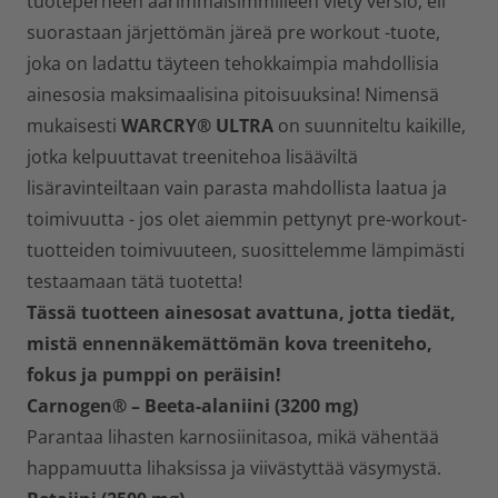
tuoteperheen äärimmäisimmilleen viety versio, eli
suorastaan järjettömän järeä pre workout -tuote,
joka on ladattu täyteen tehokkaimpia mahdollisia
ainesosia maksimaalisina pitoisuuksina! Nimensä
mukaisesti
WARCRY®
ULTRA
on suunniteltu kaikille,
jotka kelpuuttavat treenitehoa lisääviltä
lisäravinteiltaan vain parasta mahdollista laatua ja
toimivuutta - jos olet aiemmin pettynyt pre-workout-
tuotteiden toimivuuteen, suosittelemme lämpimästi
testaamaan tätä tuotetta!
Tässä tuotteen ainesosat avattuna, jotta tiedät,
mistä ennennäkemättömän kova treeniteho,
fokus ja pumppi on peräisin!
Carnogen
®
– Beeta-alaniini (3200 mg)
Parantaa lihasten karnosiinitasoa, mikä vähentää
happamuutta lihaksissa ja viivästyttää väsymystä.