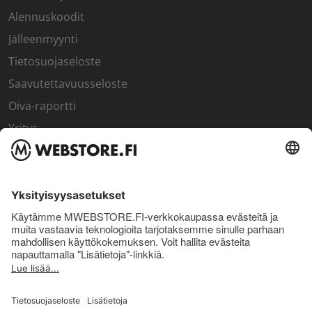
Alennuskoodit
Jälleenmyynti
Tietosuojaseloste
Saavutettavuusseloste
Oiva-raportti
Yritys
SISÄPIIRI
Rekisteröidy kanta-asiakkaaksi
Sisäpiirin bonusohjelma
Uutiskirje
Uutiset ja artikkelit