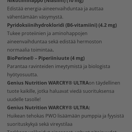
Nikotiinihappo (Niasiini) (10 mg)
Edistää energia-aineenvaihduntaa ja auttaa
vähentämään väsymystä.
Pyridoksiinihydrokloridi (B6-vitamiini) (4.2 mg)
Tukee proteiinien ja aminohappojen
aineenvaihduntaa sekä edistää hermoston
normaalia toimintaa
.
BioPerine® – Piperiiniuute (4 mg)
Parantaa ravinteiden imeytymistä ja biologista
hyötyosuutta.
Genius Nutrition WARCRY®
ULTRA
on täydellinen
tuote kaikille, jotka haluavat viedä suorituksensa
uudelle tasolle!
Genius Nutrition WARCRY® ULTRA:
Huikean tehokas PWO lisäämään pumppia ja fyysistä
suorituskykyä sekä vireystilaa