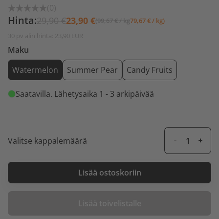
(0)
Hinta:
29,90 €
23,90 €
(99,67 € / kg
79,67 € / kg)
30 pv alin hinta: 23,90 EUR
Maku
Watermelon
Summer Pear
Candy Fruits
Saatavilla
. Lähetysaika 1 - 3 arkipäivää
Valitse kappalemäärä
Lisää ostoskoriin
Lisää toivelistalle