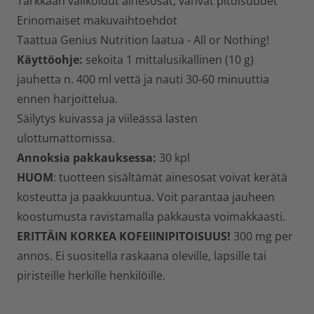
Tarkkaan valikoidut ainesosat, vahvat pitoisuudet
Erinomaiset makuvaihtoehdot
Taattua Genius Nutrition laatua - All or Nothing!
Käyttöohje:
sekoita 1 mittalusikallinen (10 g)
jauhetta n. 400 ml vettä ja nauti 30-60 minuuttia
ennen harjoittelua.
Säilytys kuivassa ja viileässä lasten
ulottumattomissa.
Annoksia pakkauksessa:
30 kpl
HUOM
: tuotteen sisältämät ainesosat voivat kerätä
kosteutta ja paakkuuntua. Voit parantaa jauheen
koostumusta ravistamalla pakkausta voimakkaasti.
ERITTÄIN KORKEA KOFEIINIPITOISUUS!
300 mg per
annos. Ei suositella raskaana oleville, lapsille tai
piristeille herkille henkilöille.