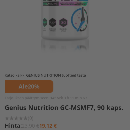
Katso kaikki
GENIUS NUTRITION
tuotteet tästä
Ale
20%
Tarjouksen päättymiseen:
145 vrk 3 h 11 min 6 s
Genius Nutrition GC-MSMF7, 90 kaps.
(0)
Hinta:
23,90 €
19,12 €