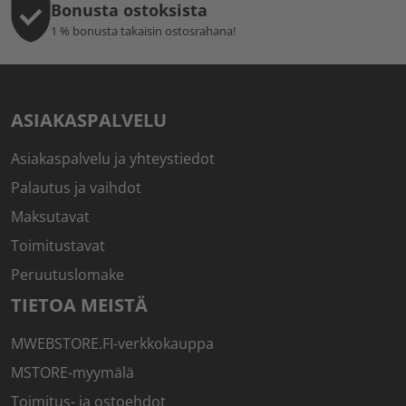
Bonusta ostoksista
1 % bonusta takaisin ostosrahana!
ASIAKASPALVELU
Asiakaspalvelu ja yhteystiedot
Palautus ja vaihdot
Maksutavat
Toimitustavat
Peruutuslomake
TIETOA MEISTÄ
MWEBSTORE.FI-verkkokauppa
MSTORE-myymälä
Toimitus- ja ostoehdot