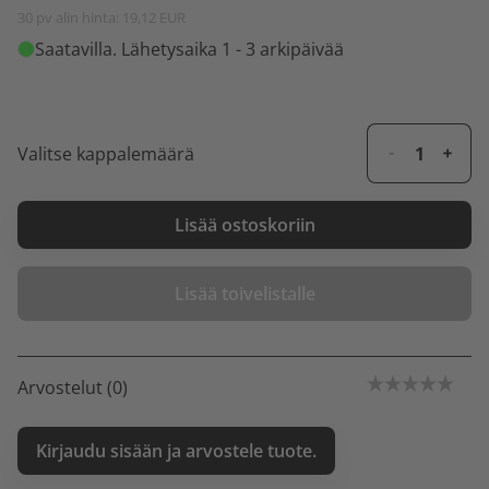
30 pv alin hinta: 19,12 EUR
Saatavilla
. Lähetysaika 1 - 3 arkipäivää
Valitse kappalemäärä
Lisää ostoskoriin
Lisää toivelistalle
Arvostelut (0)
Kirjaudu sisään ja arvostele tuote.