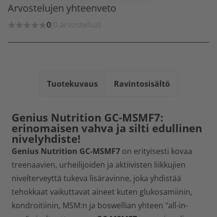
Arvostelujen yhteenveto
0
(0 arvostelua)
Tuotekuvaus
Ravintosisältö
Genius Nutrition GC-MSMF7:
erinomaisen vahva ja silti edullinen
nivelyhdiste!
Genius Nutrition GC-MSMF7
on erityisesti kovaa
treenaavien, urheilijoiden ja aktiivisten liikkujien
nivelterveyttä tukeva lisäravinne, joka yhdistää
tehokkaat vaikuttavat aineet kuten glukosamiinin,
kondroitiinin, MSM:n ja boswellian yhteen "all-in-