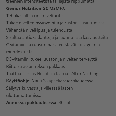
treenien intensiteetistä tai lajista riippumatta.
Genius Nutrition
GC-MSMF7
:
Tehokas all-in-one-niveltuote
Tukee nivelten hyvinvointia ja ruston uusiutumista
Vähentää nivelkipua ja tulehdusta
Sisältää antioksidantteja ja luonnollisia kasviuutteita
C-vitamiini ja ruusunmarja edistävät kollageenin
muodostusta
D3-vitamiini tukee luuston ja nivelten terveyttä
Riittoisa 30 annoksen pakkaus
Taattua Genius Nutrition laatua - All or Nothing!
Käyttöohje:
Nauti 3 kapselia vuorokaudessa.
Säilytys kuivassa ja viileässä lasten
ulottumattomissa.
Annoksia pakkauksessa:
30 kpl