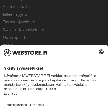
Alennuskoodit
Jälleenmyynti
Tietosuojaseloste
Saavutettavuusseloste
Oiva-raportti
Yritys
SISÄPIIRI
Rekisteröidy kanta-asiakkaaksi
Sisäpiirin bonusohjelma
Uutiskirje
Uutiset ja artikkelit