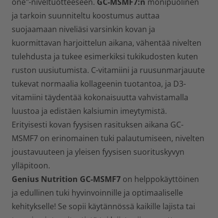
one"-niveltuotteeseen.
GC-MSMF7:n
monipuolinen
ja tarkoin suunniteltu koostumus auttaa
suojaamaan niveliäsi varsinkin kovan ja
kuormittavan harjoittelun aikana, vähentää nivelten
tulehdusta ja tukee esimerkiksi tukikudosten kuten
ruston uusiutumista. C-vitamiini ja ruusunmarjauute
tukevat normaalia kollageenin tuotantoa, ja D3-
vitamiini täydentää kokonaisuutta vahvistamalla
luustoa ja edistäen kalsiumin imeytymistä.
Erityisesti kovan fyysisen rasituksen aikana GC-
MSMF7 on erinomainen tuki palautumiseen, nivelten
joustavuuteen ja yleisen fyysisen suorituskyvyn
ylläpitoon.
Genius Nutrition
GC-MSMF7
on helppokäyttöinen
ja edullinen tuki hyvinvoinnille ja optimaaliselle
kehitykselle! Se sopii käytännössä kaikille lajista tai