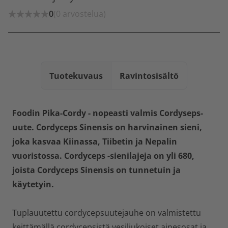
0
(0 arvostelua)
Tuotekuvaus
Ravintosisältö
Foodin Pika-Cordy - nopeasti valmis Cordyseps-
uute. Cordyceps Sinensis on harvinainen sieni,
joka kasvaa Kiinassa, Tiibetin ja Nepalin
vuoristossa. Cordyceps -sienilajeja on yli 680,
joista Cordyceps Sinensis on tunnetuin ja
käytetyin.
Tuplauutettu cordycepsuutejauhe on valmistettu
keittämällä cordycepsistä vesiliukoiset ainesosat ja