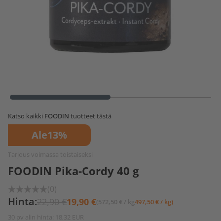
Katso kaikki
FOODIN
tuotteet tästä
Ale
13%
Tarjous voimassa toistaiseksi
FOODIN Pika-Cordy 40 g
(0)
Hinta:
22,90 €
19,90 €
(572,50 € / kg
497,50 € / kg)
30 pv alin hinta: 18,32 EUR