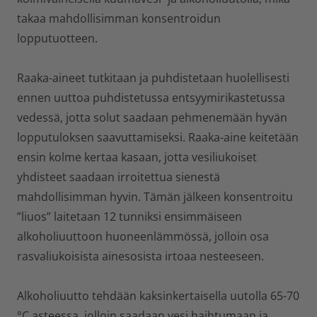
takaa mahdollisimman konsentroidun
lopputuotteen.
Raaka-aineet tutkitaan ja puhdistetaan huolellisesti
ennen uuttoa puhdistetussa entsyymirikastetussa
vedessä, jotta solut saadaan pehmenemään hyvän
lopputuloksen saavuttamiseksi. Raaka-aine keitetään
ensin kolme kertaa kasaan, jotta vesiliukoiset
yhdisteet saadaan irroitettua sienestä
mahdollisimman hyvin. Tämän jälkeen konsentroitu
”liuos” laitetaan 12 tunniksi ensimmäiseen
alkoholiuuttoon huoneenlämmössä, jolloin osa
rasvaliukoisista ainesosista irtoaa nesteeseen.
Alkoholiuutto tehdään kaksinkertaisella uutolla 65-70
°C asteessa, jolloin saadaan vesi haihtumaan ja