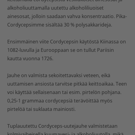
alkoholiuuttamalla uutettu alkoholiliuoiset
ainesosat, jolloin saadaan vahva konsentraatio. Pika-
Cordycepsimme sisältää 30 % polysakkarideja.
Ensimmäinen viite Cordycepsin käytöstä Kiinassa on
1082-luvulla ja Eurooppaan se on tullut Pariisin
kautta vuonna 1726.
Jauhe on valmista sekoitettavaksi veteen, eikä
uuttamisen ansiosta tarvitse pitkää keittoaikaa. Teen
voi käyttää sellaisenaan tai esim. pirtelön pohjana.
0,25-1 grammaa cordycepsiä terävöittää myös
pirtelöä tai suklaata mainiosti.
Tuplauutettu Cordyceps-uutejauhe valmistetaan
kolmivaiheisella kuumavesi- ja alkoholiuutolla, mikä