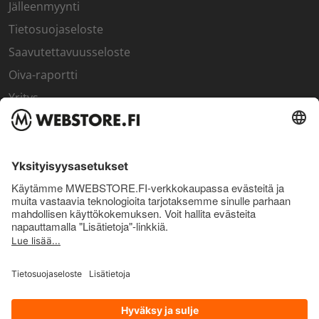
Jälleenmyynti
Tietosuojaseloste
Saavutettavuusseloste
Oiva-raportti
Yritys
SISÄPIIRI
Rekisteröidy kanta-asiakkaaksi
Sisäpiirin bonusohjelma
Uutiskirje
Uutiset ja artikkelit