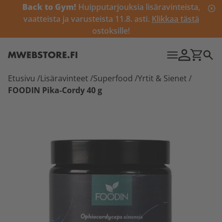
Back to Gym!
Huipputarjouksia lisäravinteista,
vaatteista ja varusteista 11.8. asti.
Klikkaa tästä
ostoksille!
Etusivu
/
Lisäravinteet
/
Superfood
/
Yrtit & Sienet
/
FOODIN Pika-Cordy 40 g