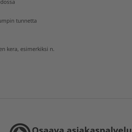
odossa
pumpin tunnetta
n kera, esimerkiksi n.
Osaava asiakaspalvelu