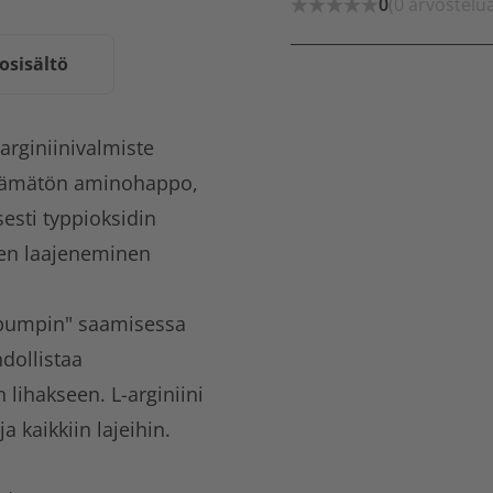
0
(0 arvostelu
osisältö
arginiinivalmiste
lttämätön aminohappo,
sesti typpioksidin
ten laajeneminen
pumpin" saamisessa
hdollistaa
lihakseen. L-arginiini
ja kaikkiin lajeihin.