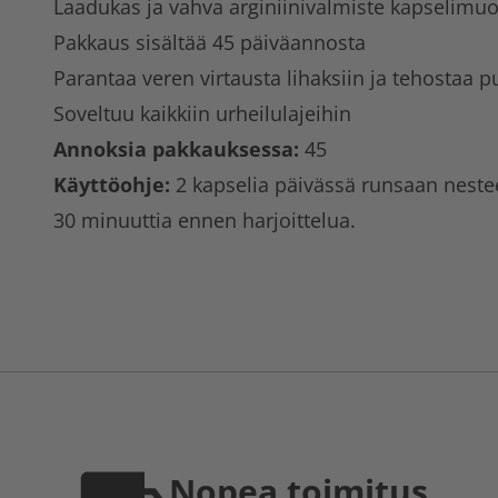
Laadukas ja vahva arginiinivalmiste kapselimu
Pakkaus sisältää 45 päiväannosta
Parantaa veren virtausta lihaksiin ja tehostaa 
Soveltuu kaikkiin urheilulajeihin
Annoksia pakkauksessa:
45
Käyttöohje:
2 kapselia päivässä runsaan nestee
30 minuuttia ennen harjoittelua.
Nopea toimitus