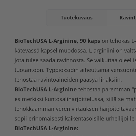
Tuotekuvaus
Ravint
BioTechUSA L-Arginine, 90 kaps
on tehokas L-
kätevässä kapselimuodossa. L-arginiini on va
jota tulee saada ravinnosta. Se vaikuttaa oleelli
tuotantoon. Typpioksidin aiheuttama verisuon
tehostaa ravintoaineiden pääsyä lihaksiin.
BioTechUSA L-Arginine
tehostaa paremman "
esimerkiksi kuntosaliharjoittelussa, sillä se ma
tehokkaamman veren virtauksen harjoiteltavaan 
sopii erinomaisesti kaikentasoisille urheilijoille 
BioTechUSA L-Arginine: