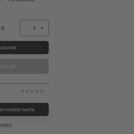
rä
oskoriin
listalle
 arvostele tuote.
nveto