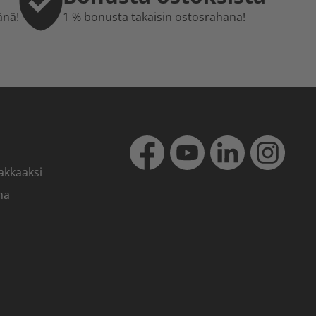
änä!
1 % bonusta takaisin ostosrahana!
akkaaksi
ma