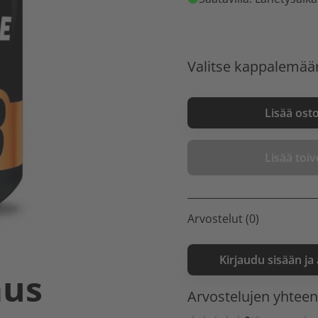
Valitse kappalemää
Lisää ost
Lisää toive
Arvostelut (0)
Kirjaudu sisään ja
aus
Arvostelujen yhtee