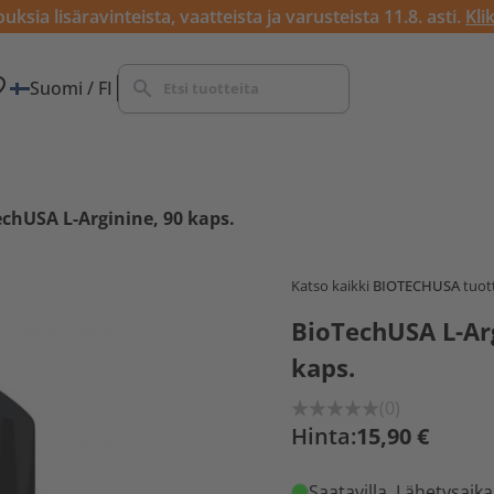
ksia lisäravinteista, vaatteista ja varusteista 11.8. asti.
Kli
Suomi / FI
chUSA L-Arginine, 90 kaps.
Katso kaikki
BIOTECHUSA
tuott
BioTechUSA L-Arg
kaps.
(0)
Hinta:
15,90 €
Saatavilla
. Lähetysaika