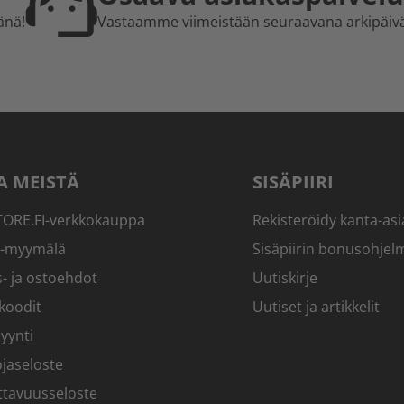
änä!
Vastaamme viimeistään seuraavana arkipäiv
A MEISTÄ
SISÄPIIRI
RE.FI-verkkokauppa
Rekisteröidy kanta-asi
-myymälä
Sisäpiirin bonusohjel
- ja ostoehdot
Uutiskirje
koodit
Uutiset ja artikkelit
yynti
jaseloste
ttavuusseloste