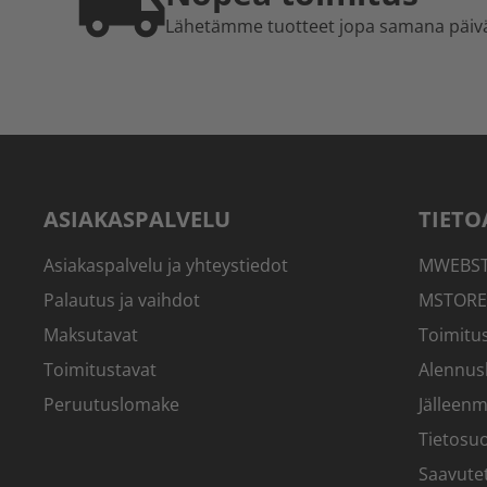
Lähetämme tuotteet jopa samana päiv
ASIAKASPALVELU
TIETO
Asiakaspalvelu ja yhteystiedot
MWEBSTO
Palautus ja vaihdot
MSTORE
Maksutavat
Toimitus
Toimitustavat
Alennus
Peruutuslomake
Jälleenm
Tietosuo
Saavute