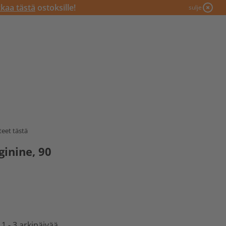
kkaa tästä
ostoksille!
sulje
eet tästä
inine, 90
 1 - 3 arkipäivää