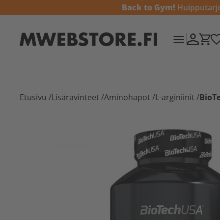
Back to Gym!
Huipputarjou
Etusivu
/
Lisäravinteet
/
Aminohapot
/
L-arginiinit
/
BioTe