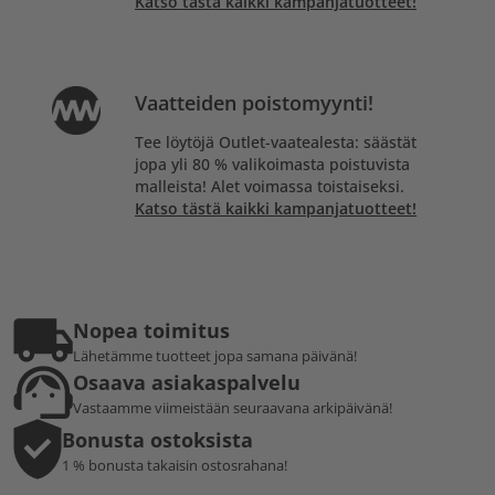
Katso tästä kaikki kampanjatuotteet!
Vaatteiden poistomyynti!
Tee löytöjä Outlet-vaatealesta: säästät
jopa yli 80 % valikoimasta poistuvista
malleista! Alet voimassa toistaiseksi.
Katso tästä kaikki kampanjatuotteet!
Nopea toimitus
Lähetämme tuotteet jopa samana päivänä!
Osaava asiakaspalvelu
Vastaamme viimeistään seuraavana arkipäivänä!
Bonusta ostoksista
1 % bonusta takaisin ostosrahana!