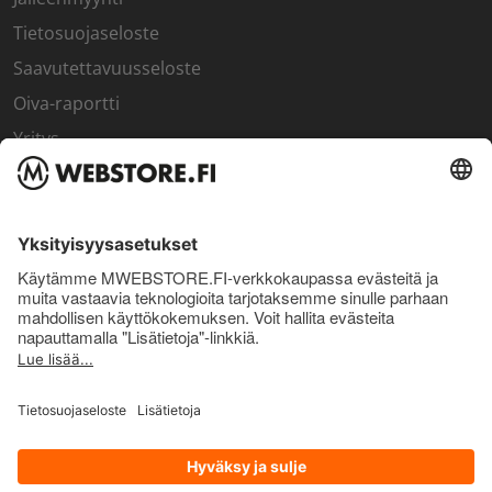
Tietosuojaseloste
Saavutettavuusseloste
Oiva-raportti
Yritys
SISÄPIIRI
Rekisteröidy kanta-asiakkaaksi
Sisäpiirin bonusohjelma
Uutiskirje
Uutiset ja artikkelit