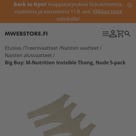
Back to Gym!
Huipputarjouksia lisäravinteista,
vaatteista ja varusteista 11.8. asti.
Klikkaa tästä
ostoksille!
Etusivu
/
Treenivaatteet
/
Naisten vaatteet
/
Naisten alusvaatteet
/
Big Buy: M-Nutrition Invisible Thong, Nude 5-pack