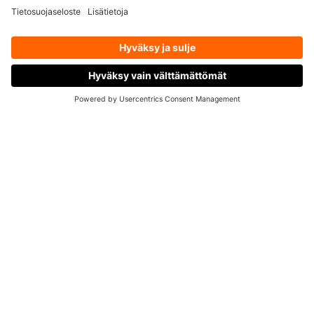
Tuotekuvaus
Ravintosisältö
OTA YHTEYTTÄ
M-Nutrition Pure MSM: luonnollista
tukea nivelille, liikkuvuudelle ja
palautumiselle!
M-Nutrition Pure MSM
sisältää puhdasta
metyylisulfonyylimetaania (MSM), orgaanista
rikkiyhdis­tettä, jota käytetään ravintolisänä
erityisesti nivelten, sidekudosten ja palautumisen
tukemiseen. MSM on suosittu lisä erityisesti
aktiiviliikkujien, urheilijoiden sekä nivelten
hyvinvoinnista kiinnostuneiden keskuudessa.