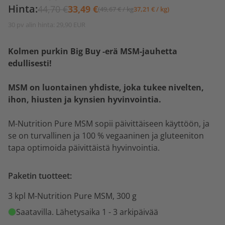
Hinta:
44,70 €
33,49 €
(49,67 € / kg
37,21 € / kg)
30 pv alin hinta: 29,90 EUR
Kolmen purkin Big Buy -erä MSM-jauhetta
edullisesti!
MSM on luontainen yhdiste, joka tukee nivelten,
ihon, hiusten ja kynsien hyvinvointia.
M-Nutrition Pure MSM sopii päivittäiseen käyttöön, ja
se on turvallinen ja 100 % vegaaninen ja gluteeniton
tapa optimoida päivittäistä hyvinvointia.
Paketin tuotteet:
3 kpl M-Nutrition Pure MSM, 300 g
Saatavilla
. Lähetysaika 1 - 3 arkipäivää