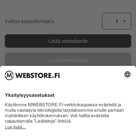
Valitse kappalemäärä
Lisää ostoskoriin
Lisää toivelistalle
Arvostelut (0)
Kirjaudu sisään ja arvostele tuote.
Arvostelujen yhteenveto
0
(0 arvostelua)