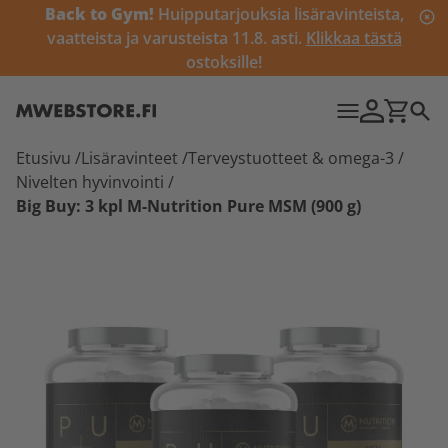
Back to Gym!
Huipputarjouksia lisäravinteista,
vaatteista ja varusteista 11.8. asti.
Klikkaa tästä
ostoksille!
Etusivu
/
Lisäravinteet
/
Terveystuotteet & omega-3
/
Nivelten hyvinvointi
/
Big Buy: 3 kpl M-Nutrition Pure MSM (900 g)