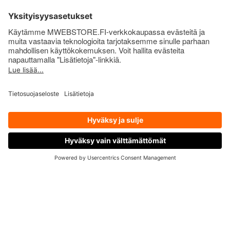
hyvinvointia
Sinkki edistää immuunijärjestelmän normaalia
toimintaa ja tukee hiusten, ihon ja kynsien
hyvinvointia
D3-vitamiini edistää luuston ja hampaiden
hyvinvointia
Magnesium edistää lihasten normaalia toimintaa
B-vitamiinit mm. edistävät energia-aineenvaihduntaa
ja auttavat vähentämään väsymystä ja uupumusta
Ota siis Basic Nutrition Vitamins & Minerals
OTA YHTEYTTÄ
käyttöösi, ja annat elimistöllesi parhaat
mahdolliset eväät hyvinvointiin ja terveelliseen
arkeen!
Basic Nutrition Vitamins & Minerals:
Monipuolinen vitamiini-mineraalivalmiste
Kattava koostumus: 19 erilaista vitamiinia,