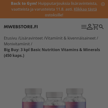
Back to Gym!
Huipputarjouksia lisäravinteista,
vaatteista ja varusteista 11.8. asti.
Klikkaa tästä
ostoksille!
Etusivu
/
Lisäravinteet
/
Vitamiinit & kivennäisaineet
/
Monivitamiinit
/
Big Buy: 3 kpl Basic Nutrition Vitamins & Minerals
(450 kaps.)