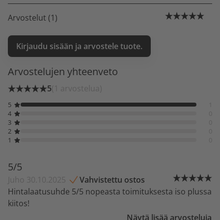
Arvostelut (1)
Kirjaudu sisään ja arvostele tuote.
Arvostelujen yhteenveto
5
(1 arvostelua)
5
1
4
0
3
0
2
0
1
0
5/5
Juho 30.10.2025
Vahvistettu ostos
Hintalaatusuhde 5/5 nopeasta toimituksesta iso plussa
kiitos!
Näytä lisää arvosteluja