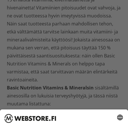
hivenainetta! Vitamiinien pitoisuudet ovat vahvoja, ja
ne ovat tuotteessa hyvin imeytyvissä muodoissa.
Näin saat tuotteesta parhaan mahdollisen tehon,
etkä välttämättä tarvitse lainkaan muita vitamiini- ja
mineraalivalmisteita käyttöösi! Jokaista ainesosaa on
mukana sen verran, että pitoisuus täyttää 150 %
päivittäisestä saantisuosituksesta: näin ollen Basic
Nutrition Vitamins & Minerals on helppo tapa
varmistaa, että saat tarvittavan määrän elintärkeitä
ravintoaineita.
Basic Nutrition Vitamins & Mineralsin
sisältämillä
ainesosilla on lukuisia terveyshyötyjä, ja tässä niistä
muutama listattuna:
C-vitamiini edistää immuunijärjestelmän normaalia
toimintaa ja tukee normaalia kollageenin
muodostumista parantaen ihon, hiusten ja kynsien