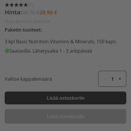
(1)
Hinta:
38,70 €
28,90 €
30 pv alin hinta: 28,90 EUR
Paketin tuotteet:
3 kpl Basic Nutrition Vitamins & Minerals, 150 kaps.
Saatavilla
. Lähetysaika 1 - 3 arkipäivää
Valitse kappalemäärä
Lisää ostoskoriin
Lisää toivelistalle