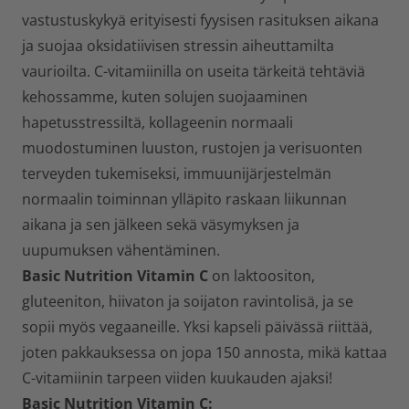
vastustuskykyä erityisesti fyysisen rasituksen aikana
ja suojaa oksidatiivisen stressin aiheuttamilta
vaurioilta. C-vitamiinilla on useita tärkeitä tehtäviä
kehossamme, kuten solujen suojaaminen
hapetusstressiltä, kollageenin normaali
muodostuminen luuston, rustojen ja verisuonten
terveyden tukemiseksi, immuunijärjestelmän
normaalin toiminnan ylläpito raskaan liikunnan
aikana ja sen jälkeen sekä väsymyksen ja
uupumuksen vähentäminen.
Basic Nutrition Vitamin C
on laktoositon,
gluteeniton, hiivaton ja soijaton ravintolisä, ja se
sopii myös vegaaneille. Yksi kapseli päivässä riittää,
joten pakkauksessa on jopa 150 annosta, mikä kattaa
C-vitamiinin tarpeen viiden kuukauden ajaksi!
Basic Nutrition Vitamin C: