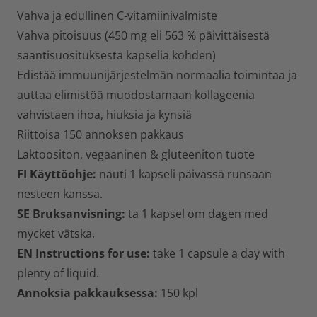
Vahva ja edullinen C-vitamiinivalmiste
Vahva pitoisuus (450 mg eli 563 % päivittäisestä
saantisuosituksesta kapselia kohden)
Edistää immuunijärjestelmän normaalia toimintaa ja
auttaa elimistöä muodostamaan kollageenia
vahvistaen ihoa, hiuksia ja kynsiä
Riittoisa 150 annoksen pakkaus
Laktoositon, vegaaninen & gluteeniton tuote
FI Käyttöohje:
nauti 1 kapseli päivässä runsaan
nesteen kanssa.
SE Bruksanvisning:
ta 1 kapsel om dagen med
mycket vätska.
EN Instructions for use:
take 1 capsule a day with
plenty of liquid.
Annoksia pakkauksessa:
150 kpl