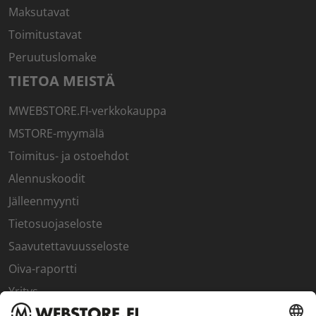
Maksutavat
Toimitustavat
Peruutuslomake
TIETOA MEISTÄ
MWEBSTORE.FI-verkkokauppa
MSTORE-myymälä
Toimitus- ja ostoehdot
Alennuskoodit
Jälleenmyynti
Tietosuojaseloste
Saavutettavuusseloste
Oiva-raportti
Yritys
SISÄPIIRI