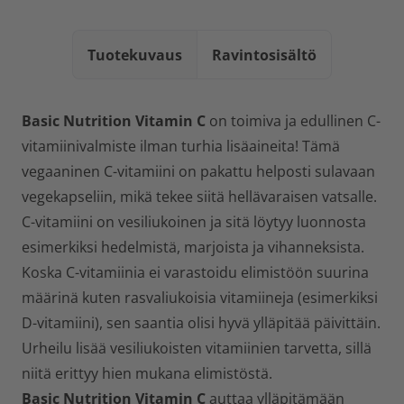
Tuotekuvaus
Ravintosisältö
Basic Nutrition Vitamin C
on toimiva ja edullinen C-
vitamiinivalmiste ilman turhia lisäaineita! Tämä
vegaaninen C-vitamiini on pakattu helposti sulavaan
vegekapseliin, mikä tekee siitä hellävaraisen vatsalle.
C-vitamiini on vesiliukoinen ja sitä löytyy luonnosta
esimerkiksi hedelmistä, marjoista ja vihanneksista.
Koska C-vitamiinia ei varastoidu elimistöön suurina
määrinä kuten rasvaliukoisia vitamiineja (esimerkiksi
D-vitamiini), sen saantia olisi hyvä ylläpitää päivittäin.
Urheilu lisää vesiliukoisten vitamiinien tarvetta, sillä
niitä erittyy hien mukana elimistöstä.
Basic Nutrition Vitamin C
auttaa ylläpitämään