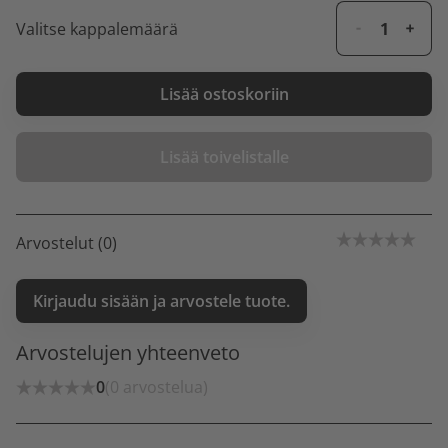
Valitse kappalemäärä
Lisää ostoskoriin
Lisää toivelistalle
Arvostelut (0)
Kirjaudu sisään ja arvostele tuote.
Arvostelujen yhteenveto
0
(0 arvostelua)