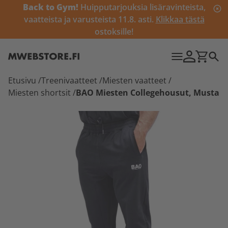
Back to Gym!
Huipputarjouksia lisäravinteista,
vaatteista ja varusteista 11.8. asti.
Klikkaa tästä
ostoksille!
Etusivu
/
Treenivaatteet
/
Miesten vaatteet
/
Miesten shortsit
/
BAO Miesten Collegehousut, Musta