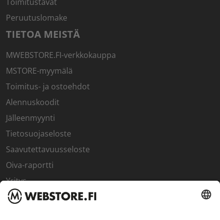
Toimitustavat
Peruutuslomake
TIETOA MEISTÄ
MWEBSTORE.FI-verkkokauppa
MSTORE-myymälä
Toimitus- ja ostoehdot
Alennuskoodit
Jälleenmyynti
Tietosuojaseloste
Saavutettavuusseloste
Oiva-raportti
Yritys
SISÄPIIRI
Rekisteröidy kanta-asiakkaaksi