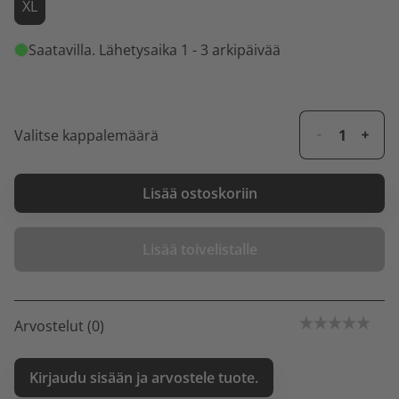
XL
Saatavilla
. Lähetysaika 1 - 3 arkipäivää
Valitse kappalemäärä
Lisää ostoskoriin
Lisää toivelistalle
Arvostelut (0)
Kirjaudu sisään ja arvostele tuote.