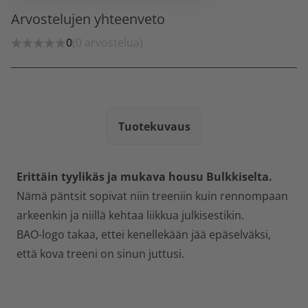
Arvostelujen yhteenveto
0
(0 arvostelua)
Tuotekuvaus
Erittäin tyylikäs ja mukava housu Bulkkiselta.
Nämä päntsit sopivat niin treeniin kuin rennompaan
arkeenkin ja niillä kehtaa liikkua julkisestikin.
BAO-logo takaa, ettei kenellekään jää epäselväksi,
että kova treeni on sinun juttusi.