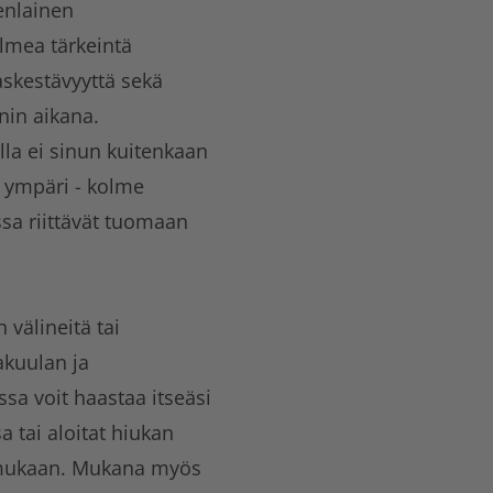
enlainen
lmea tärkeintä
askestävyyttä sekä
nin aikana.
illa ei sinun kuitenkaan
n ympäri - kolme
ssa riittävät tuomaan
välineitä tai
akuulan ja
sa voit haastaa itseäsi
a tai aloitat hiukan
 mukaan. Mukana myös