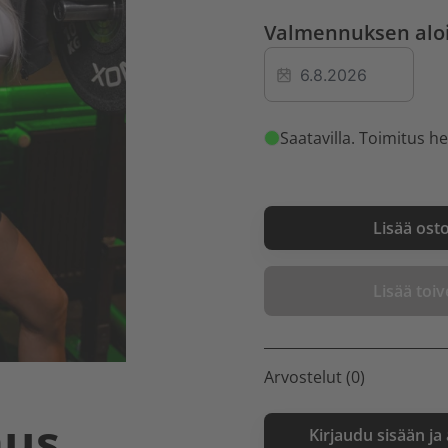
Valmennuksen alo
Saatavilla
. Toimitus he
Lisää ost
Lisää toive
Arvostelut (0)
aus
Kirjaudu sisään ja