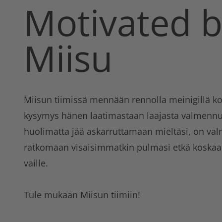
Motivated 
Miisu
Miisun tiimissä mennään rennolla meinigillä koht
kysymys hänen laatimastaan laajasta valmennu
huolimatta jää askarruttamaan mieltäsi, on val
ratkomaan visaisimmatkin pulmasi etkä koskaan
vaille.
Tule mukaan Miisun tiimiin!