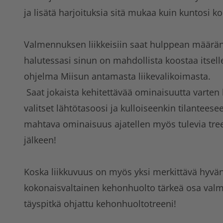
ja lisätä harjoituksia sitä mukaa kuin kuntosi k
Valmennuksen liikkeisiin saat hulppean määrän 
halutessasi sinun on mahdollista koostaa itsell
ohjelma Miisun antamasta liikevalikoimasta.
Saat jokaista kehitettävää ominaisuutta varten l
valitset lähtötasoosi ja kulloiseenkin tilantees
mahtava ominaisuus ajatellen myös tulevia tr
jälkeen!
Koska liikkuvuus on myös yksi merkittävä hyvän 
kokonaisvaltainen kehonhuolto tärkeä osa val
täyspitkä ohjattu kehonhuoltotreeni!