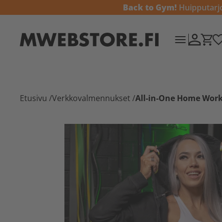
Back to Gym!
Huipputarjou
Etusivu
/
Verkkovalmennukset
/
All-in-One Home Work