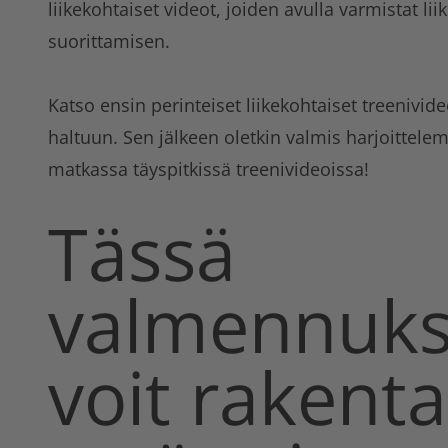
liikekohtaiset videot, joiden avulla varmistat li
suorittamisen.
Katso ensin perinteiset liikekohtaiset treenivide
haltuun. Sen jälkeen oletkin valmis harjoittele
matkassa täyspitkissä treenivideoissa!
Tässä
valmennuks
voit rakent