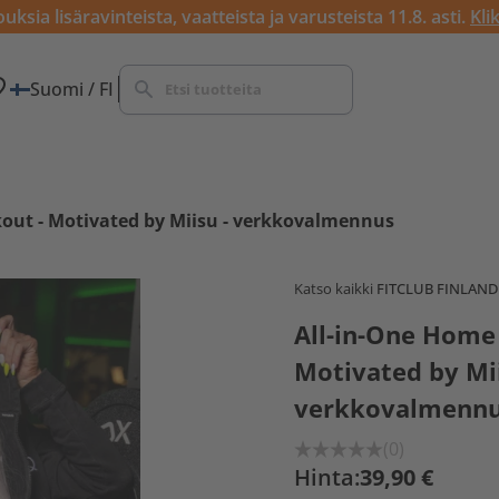
ksia lisäravinteista, vaatteista ja varusteista 11.8. asti.
Kli
Suomi / FI
out - Motivated by Miisu - verkkovalmennus
Katso kaikki
FITCLUB FINLAND
All-in-One Home
Motivated by Mii
verkkovalmenn
(0)
Hinta:
39,90 €