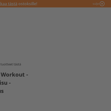
kkaa tästä
ostoksille!
sulje
tuotteet tästä
 Workout -
su -
us