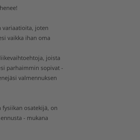
ohenee!
variaatioita, joten
esi vaikka ihan oma
iikevaihtoehtoja, joista
eesi parhaimmin sopivat -
eenejäsi valmennuksen
fysiikan osatekijä, on
mennusta - mukana