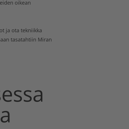
ikeiden oikean
ot ja ota tekniikka
maan tasatahtiin Miran
essa
aa