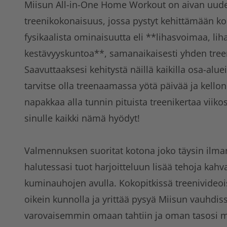
Miisun All-in-One Home Workout on aivan uud
treenikokonaisuus, jossa pystyt kehittämään ko
fysikaalista ominaisuutta eli **lihasvoimaa, lih
kestävyyskuntoa**, samanaikaisesti yhden tree
Saavuttaaksesi kehitystä näillä kaikilla osa-alue
tarvitse olla treenaamassa yötä päivää ja kello
napakkaa alla tunnin pituista treenikertaa viiko
sinulle kaikki nämä hyödyt!
Valmennuksen suoritat kotona joko täysin ilman 
halutessasi tuot harjoitteluun lisää tehoja kahv
kuminauhojen avulla. Kokopitkissä treenivideois
oikein kunnolla ja yrittää pysyä Miisun vauhdiss
varovaisemmin omaan tahtiin ja oman tasosi