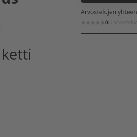
Arvostelujen yhtee
0
(0 arvostelu
ketti