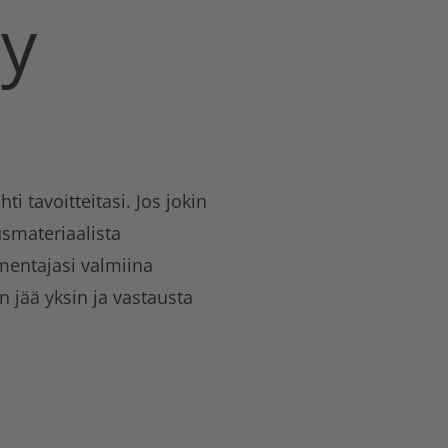
by
i tavoitteitasi. Jos jokin
smateriaalista
mentajasi valmiina
 jää yksin ja vastausta