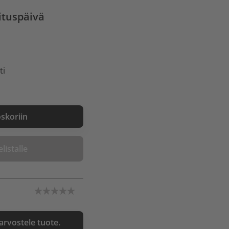
ituspäivä
ti
oskoriin
listalle
 arvostele tuote.