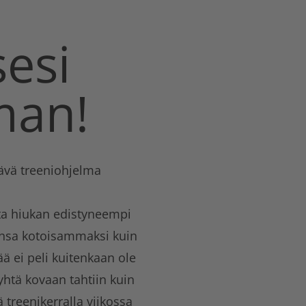
esi
man!
ävä treeniohjelma
tta hiukan edistyneempi
lonsa kotoisammaksi kuin
ää ei peli kuitenkaan ole
 yhtä kovaan tahtiin kuin
ä treenikerralla viikossa