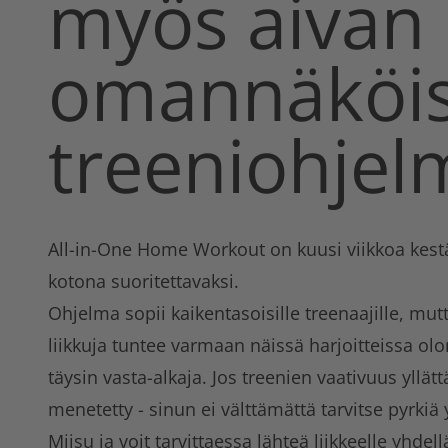
myös aivan
omannäköis
treeniohjel
All-in-One Home Workout on kuusi viikkoa kest
kotona suoritettavaksi.
Ohjelma sopii kaikentasoisille treenaajille, mu
liikkuja tuntee varmaan näissä harjoitteissa o
täysin vasta-alkaja. Jos treenien vaativuus yllätt
menetetty - sinun ei välttämättä tarvitse pyrkiä
Miisu ja voit tarvittaessa lähteä liikkeelle yhdell