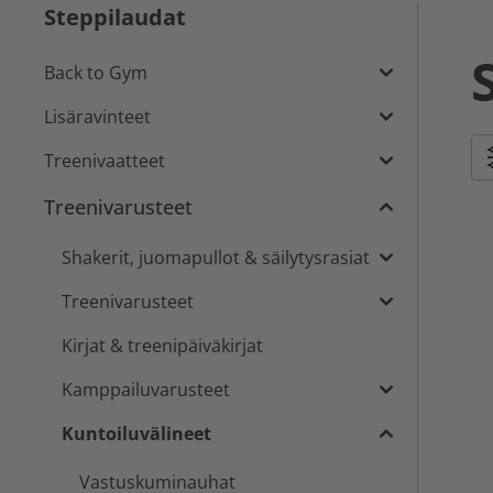
Steppilaudat
Back to Gym
Lisäravinteet
Treenivaatteet
Treenivarusteet
Shakerit, juomapullot & säilytysrasiat
Treenivarusteet
Kirjat & treenipäiväkirjat
Kamppailuvarusteet
Kuntoiluvälineet
Vastuskuminauhat