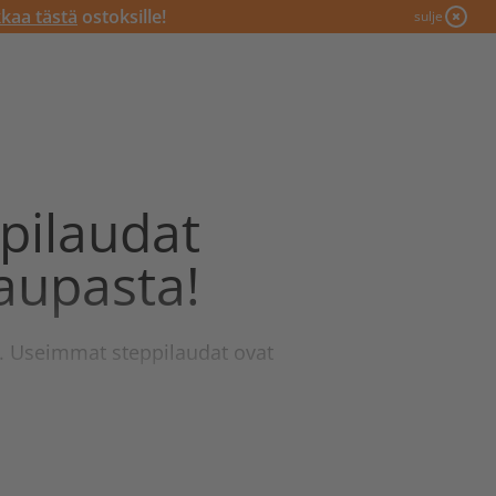
kkaa tästä
ostoksille!
sulje
ppilaudat
aupasta!
ssä. Useimmat steppilaudat ovat