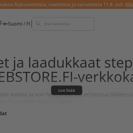
ksia lisäravinteista, vaatteista ja varusteista 11.8. asti.
Kli
Suomi / FI
et ja laadukkaat ste
EBSTORE.FI-verkkok
Lue lisää
ästi kotona ja voit hyödyntää sitä erilaisissa liikkei
iden kompaktin koonsa vuoksi.
dat