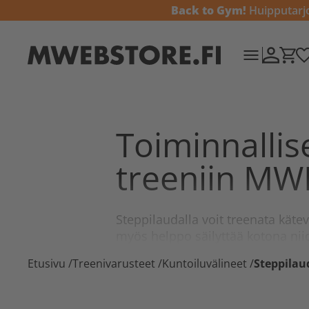
Back to Gym!
Huipputarjou
Toiminnallis
treeniin MW
Steppilaudalla voit treenata kätev
myös helppo säilyttää kotona ni
Etusivu
/
Treenivarusteet
/
Kuntoiluvälineet
/
Steppilau