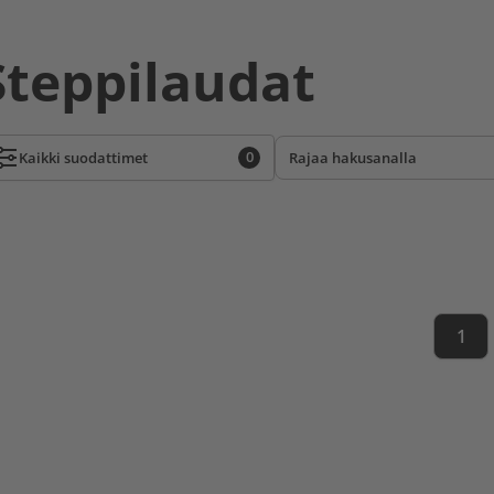
Steppilaudat
0
Kaikki
suodattimet
1