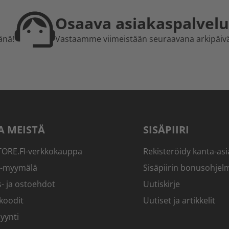
Osaava asiakaspalvelu
änä!
Vastaamme viimeistään seuraavana arkipäiv
A MEISTÄ
SISÄPIIRI
RE.FI-verkkokauppa
Rekisteröidy kanta-asi
-myymälä
Sisäpiirin bonusohjel
- ja ostoehdot
Uutiskirje
koodit
Uutiset ja artikkelit
yynti