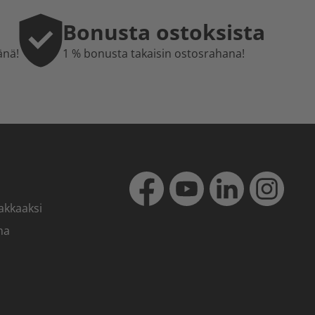
Bonusta ostoksista
änä!
1 % bonusta takaisin ostosrahana!
akkaaksi
ma