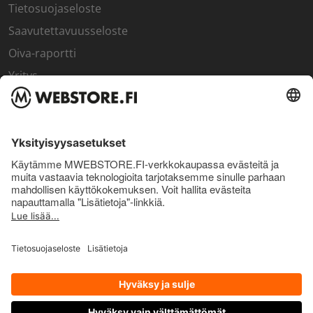
Tietosuojaseloste
Saavutettavuusseloste
Oiva-raportti
Yritys
SISÄPIIRI
Rekisteröidy kanta-asiakkaaksi
Sisäpiirin bonusohjelma
Uutiskirje
Uutiset ja artikkelit