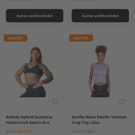
Black, XL
Black, XL
White, XL
Katso vaihtoehdot
Katso vaihtoehdot
Ale
20%
Ale
75%
Relode Hybrid Seamless
Gorilla Wear Estelle Twisted
Dark Navy
Jet Black
XS
S
M
L
Halterneck Sports Bra
Crop Top, Lilac
Red Plum
Jet Black, XS
48,90 €
39,12 €
29,90 €
7,48 €
Dark Navy, XS