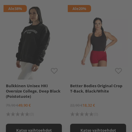
Salmon, XL
Ale
38%
Ale
20%
Bulkkinen Unisex HKI
Better Bodies Original Crop
XS
S
M
XXL
M
L
Oversize College, Deep Black
T-Back, Black/White
3XL
(Poistotuote)
79,90 €
49,90 €
22,90 €
18,32 €
(0)
(0)
Katso vaihtoehdot
Katso vaihtoehdot