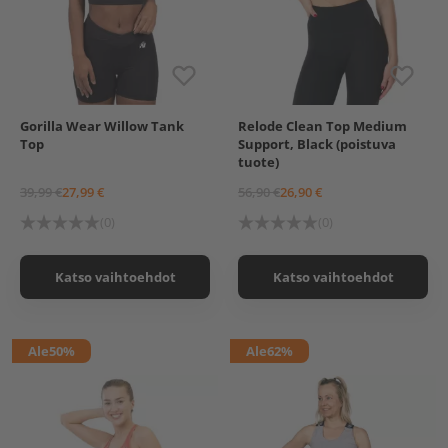
Gorilla Wear Willow Tank
Relode Clean Top Medium
S
M
L
XL
S
Top
Support, Black (poistuva
tuote)
39,99 €
27,99 €
56,90 €
26,90 €
(0)
(0)
Katso vaihtoehdot
Katso vaihtoehdot
Ale
50%
Ale
62%