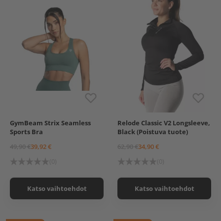
GymBeam Strix Seamless
Relode Classic V2 Longsleeve,
Moss Green
S
M
Sports Bra
Black (Poistuva tuote)
Moss Green, S
Moss Green, M
49,90 €
39,92 €
62,90 €
34,90 €
Moss Green, L
(0)
(0)
Katso vaihtoehdot
Katso vaihtoehdot