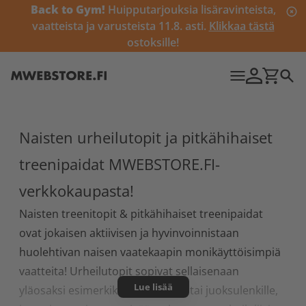
Back to Gym!
Huipputarjouksia lisäravinteista,
vaatteista ja varusteista 11.8. asti.
Klikkaa tästä
ostoksille!
Naisten urheilutopit ja pitkähihaiset
treenipaidat MWEBSTORE.FI-
verkkokaupasta!
Naisten treenitopit & pitkähihaiset treenipaidat
ovat jokaisen aktiivisen ja hyvinvoinnistaan
huolehtivan naisen vaatekaapin monikäyttöisimpiä
vaatteita! Urheilutopit sopivat sellaisenaan
Lue lisää
yläosaksi esimerkiksi kuntosalille tai juoksulenkille,