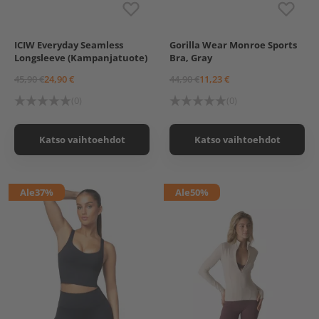
ICIW Everyday Seamless
Gorilla Wear Monroe Sports
White
S
M
L
Longsleeve (Kampanjatuote)
Bra, Gray
White, L
White, XXL
45,90 €
24,90 €
44,90 €
11,23 €
(0)
(0)
Katso vaihtoehdot
Katso vaihtoehdot
Ale
37%
Ale
50%