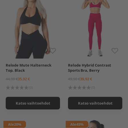
Relode Mute Halterneck
Relode Hybrid Contrast
XS
S
M
L
XS
S
M
L
XL
Top, Black
Sports Bra, Berry
44,90 €
35,92 €
49,90 €
39,92 €
(0)
(0)
Katso vaihtoehdot
Katso vaihtoehdot
Ale
20%
Ale
45%