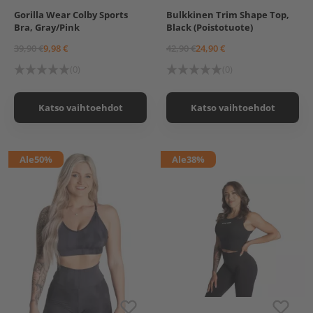
Gorilla Wear Colby Sports
Bulkkinen Trim Shape Top,
XS
S
M
L
XS
L
Bra, Gray/Pink
Black (Poistotuote)
39,90 €
9,98 €
42,90 €
24,90 €
(0)
(0)
Katso vaihtoehdot
Katso vaihtoehdot
Ale
50%
Ale
38%