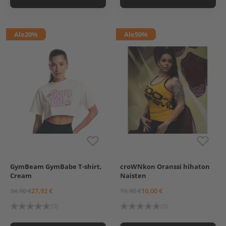
Ale
20%
Ale
50%
GymBeam GymBabe T-shirt,
croWNkon Oranssi hihaton
M
L
XS
Cream
Naisten
34,90 €
27,92 €
19,90 €
10,00 €
(0)
(0)