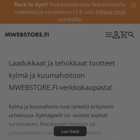
Back to Gym!
Huipputarjouksia lisäravinteista,
vaatteista ja varusteista 11.8. asti.
Klikkaa tästä
ostoksille!
Laadukkaat ja tehokkaat tuotteet
kylmä ja kuumahoitoon
MWEBSTORE.FI-verkkokaupasta!
Kylmä ja kuumahoito ovat tärkeitä erityisesti
urheilussa. Kylmägeelit tai -voiteet sopivat
turvotuksen, lihaskipujen hoitoon tai
Lue lisää
palautumiseen rankasta harjoituksesta.