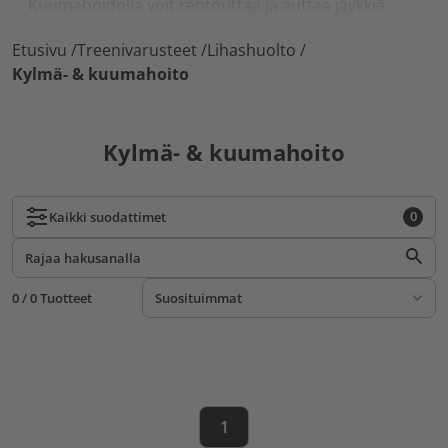
Kuumahoidolla voit rentouttaa ja auttaa jäykkiä
lihaksia tai tehostaa tavallista hierontaa esimerkiksi
Etusivu
/
Treenivarusteet
/
Lihashuolto
/
pohkeissa tai jalkapohjissa.
Kylmä- & kuumahoito
Kylmä- & kuumahoito
0
Kaikki
suodattimet
0 / 0 Tuotteet
1