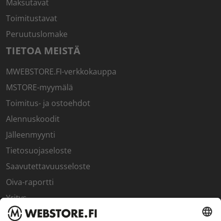
Maksutavat
Toimitustavat
Peruutuslomake
TIETOA MEISTÄ
MWEBSTORE.FI-verkkokauppa
MSTORE-myymälä
Toimitus- ja ostoehdot
Alennuskoodit
Jälleenmyynti
Tietosuojaseloste
Saavutettavuusseloste
Oiva-raportti
Yritys
SISÄPIIRI