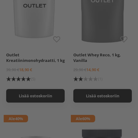
Outlet
Outlet Whey Reco, 1 kg,
Kreatiinimonohydraatti, 1 kg
Vanilla
39,90 €
18,90 €
29,90 €
14,90 €
(5)
(1)
Lisää ostoskoriin
Lisää ostoskoriin
Ale
40%
Ale
60%