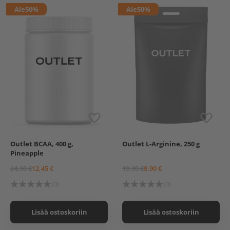
Ale
50%
Ale
50%
Outlet BCAA, 400 g,
Outlet L-Arginine, 250 g
Pineapple
24,90 €
12,45 €
19,90 €
9,90 €
(0)
(0)
Lisää ostoskoriin
Lisää ostoskoriin