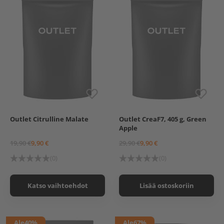
Outlet Citrulline Malate
Outlet CreaF7, 405 g, Green
250 g
Apple
19,90 €
9,90 €
29,90 €
9,90 €
(0)
(0)
Katso vaihtoehdot
Lisää ostoskoriin
Ale
40%
Ale
67%