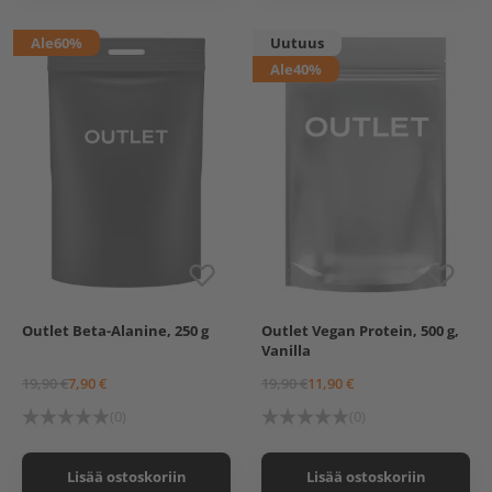
Ale
60%
Uutuus
Ale
40%
Outlet Beta-Alanine, 250 g
Outlet Vegan Protein, 500 g,
Vanilla
19,90 €
7,90 €
19,90 €
11,90 €
(0)
(0)
Lisää ostoskoriin
Lisää ostoskoriin