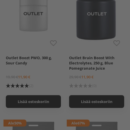
Outlet Boozt PWO, 300 g,
Outlet Brain Boost With
Sour Candy
Electrolytes, 250 g, Blue
Pomegranate Juice
19,90 €
11,90 €
29,90 €
11,90 €
(2)
(0)
Lisää ostoskoriin
Lisää ostoskoriin
Ale
50%
Ale
67%