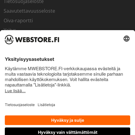
Tietosuojaseloste
Saavutettavuusseloste
Oiva-raportti
Yritys
SISÄPIIRI
Rekisteröidy kanta-asiakkaaksi
Sisäpiirin bonusohjelma
Uutiskirje
Uutiset ja artikkelit
© Pro Nutrition Finland Oy. 2026. Kaikki oikeudet pidätetään.