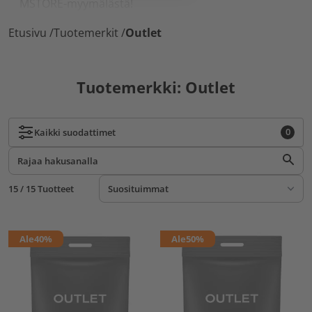
MSTORE-myymälästä!
Etusivu
/
Tuotemerkit
/
Outlet
Tuotemerkki: Outlet
0
Kaikki
suodattimet
15 / 15 Tuotteet
Ale
40%
Ale
50%