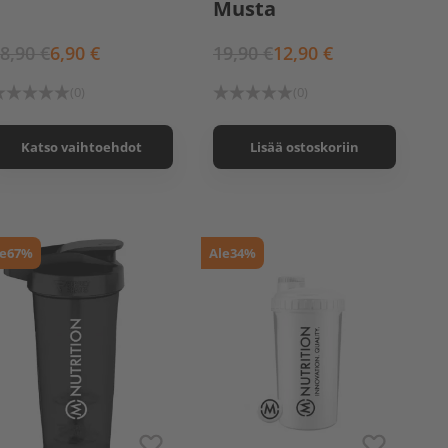
Musta
8,90 €
6,90 €
19,90 €
12,90 €
(0)
(0)
Katso vaihtoehdot
Lisää ostoskoriin
e
67%
Ale
34%