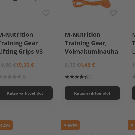
Men
Women
Extra Light oranssi
M-Nutrition
M-Nutrition
Training Gear
Training Gear,
Lifting Grips V3
Voimakuminauha
L
24,90 €
19,90 €
8,90 €
4,45 €
1
(0)
(4)
Katso vaihtoehdot
Katso vaihtoehdot
le
25%
Ale
61%
Al