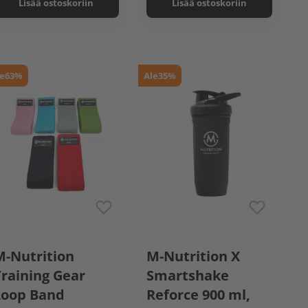
Lisää ostoskoriin
Lisää ostoskoriin
e
63%
Ale
35%
Blue (light)
M-Nutrition
M-Nutrition X
Green (medium)
Grey (medium)
Training Gear
Smartshake
Red (heavy)
Loop Band
Reforce 900 ml,