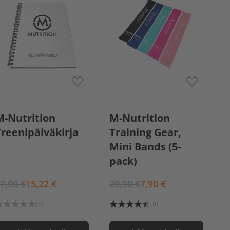
M-Nutrition
M-Nutrition
Treenipäiväkirja
Training Gear,
Mini Bands (5-
pack)
7,90 €
15,22 €
29,90 €
7,90 €
(0)
(8)