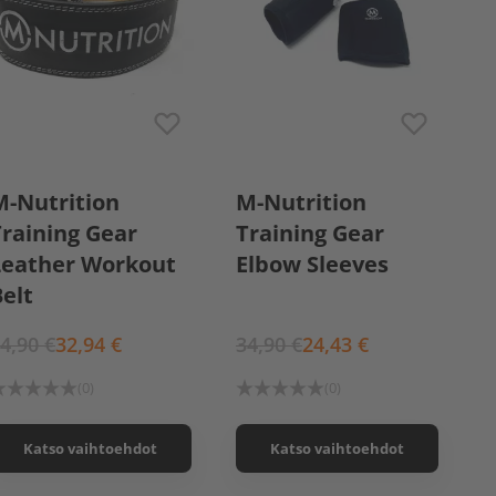
S
M
L
XL
S
L
XL
M-Nutrition
M-Nutrition
Training Gear
Training Gear
Leather Workout
Elbow Sleeves
elt
4,90 €
32,94 €
34,90 €
24,43 €
(0)
(0)
Katso vaihtoehdot
Katso vaihtoehdot