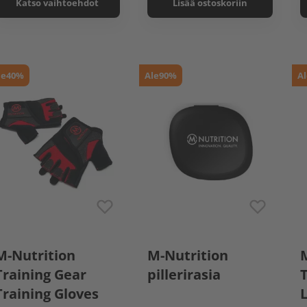
Katso vaihtoehdot
Lisää ostoskoriin
le
40%
Ale
90%
Al
XS
M-Nutrition
M-Nutrition
Training Gear
pillerirasia
Training Gloves