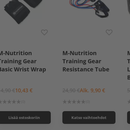
Medium Blue
M-Nutrition
M-Nutrition
Heavy Black
Training Gear
Training Gear
Basic Wrist Wrap
Resistance Tube
B
14,90 €
10,43 €
24,90 €
Alk. 9,90 €
5
(0)
(0)
Lisää ostoskoriin
Katso vaihtoehdot