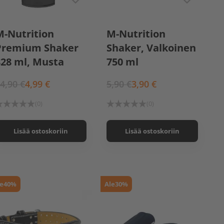
M-Nutrition Shaker,
M-Nutrition
M-Nutrition
Läpinäkyvä 750 ml
Premium Shaker
Shaker, Valkoinen
828 ml, Musta
750 ml
4,90 €
4,99 €
5,90 €
3,90 €
(0)
(0)
Lisää ostoskoriin
Lisää ostoskoriin
e
40%
Ale
30%