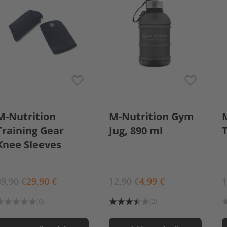
S
M
L
XL
M-Nutrition
M-Nutrition Gym
Training Gear
Jug, 890 ml
Knee Sleeves
39,90 €
29,90 €
12,90 €
4,99 €
1
(0)
(2)