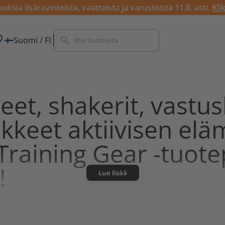
ksia lisäravinteista, vaatteista ja varusteista 11.8. asti.
Kli
Suomi / FI
eet, shakerit, vast
ikkeet aktiivisen elä
Training Gear -tuot
!
Lue lisää
he pitää sisällään kaikki treenivarusteet, joita voit ik
eeneihin ja liikkuvuusharjoituksiin sekä kehonhuolto
remmit
,
Lifting Grips
-gripperit,
polvi
- ja
kyynärpäätue