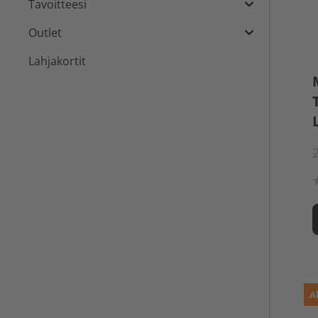
Tavoitteesi
Outlet
Lahjakortit
A