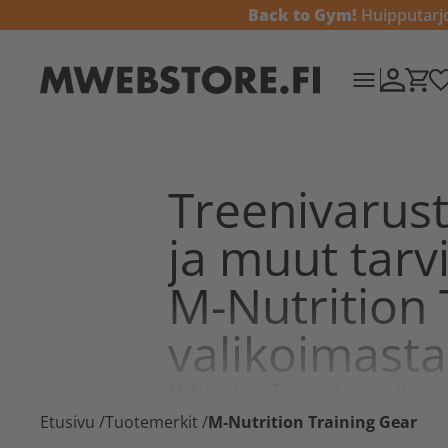
Back to Gym!
Huipputarjou
Treenivarust
ja muut tarv
M-Nutrition 
valikoimasta
M-Nutrition Training Gear -tuoteper
monipuolisiin ja tehokkaisiin tr
Etusivu
/
Tuotemerkit
/
M-Nutrition Training Gear
verkkokaupasta esimerkiksi
veto