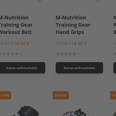
XS
S
M
L
XL
S
L
M-Nutrition
M-Nutrition
Training Gear
Training Gear
Workout Belt
Hand Grips
24,90 €
14,94 €
29,90 €
14,95 €
1
(0)
(0)
Katso vaihtoehdot
Katso vaihtoehdot
le
30%
Ale
60%
Al