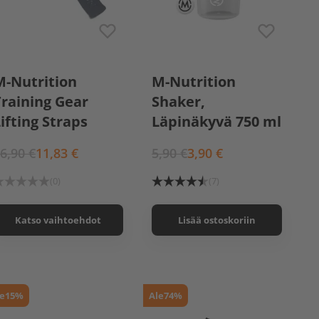
Pink
M-Nutrition Shaker,
M-Nutrition
M-Nutrition
Valkoinen 750 ml
Training Gear
Shaker,
ifting Straps
Läpinäkyvä 750 ml
6,90 €
11,83 €
5,90 €
3,90 €
(0)
(7)
Katso vaihtoehdot
Lisää ostoskoriin
e
15%
Ale
74%