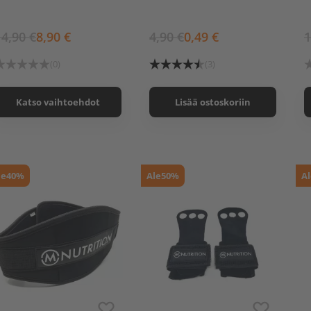
14,90 €
8,90 €
4,90 €
0,49 €
1
(0)
(3)
Katso vaihtoehdot
Lisää ostoskoriin
le
40%
Ale
50%
Al