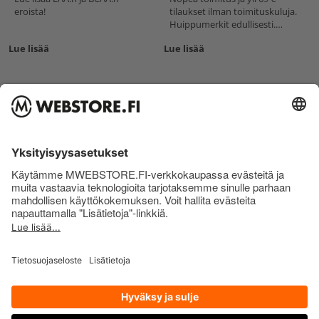
eroista!
tilaukset ilman toimituskuluja.
Huippumerkit edullisesti.
Suomalainen verkkokauppa
Lue lisää
Lue lisää
1
2
3
4
...
28
Nopea toimitus
Lähetämme tuotteet jopa samana päivänä!