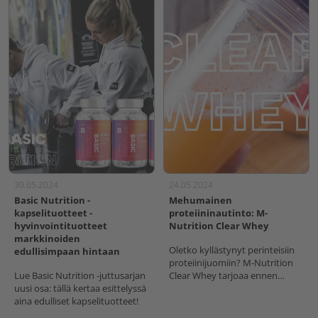
30.05.2024
24.05.2024
Basic Nutrition -
Mehumainen
kapselituotteet -
proteiininautinto: M-
hyvinvointituotteet
Nutrition Clear Whey
markkinoiden
Oletko kyllästynyt perinteisiin
edullisimpaan hintaan
proteiinijuomiin? M-Nutrition
Lue Basic Nutrition -juttusarjan
Clear Whey tarjoaa ennen
uusi osa: tällä kertaa esittelyssä
kaikkea täysin uuden, raikkaan
aina edulliset kapselituotteet!
ja mehumaisen vaihtoehdon
proteiinituotteille!