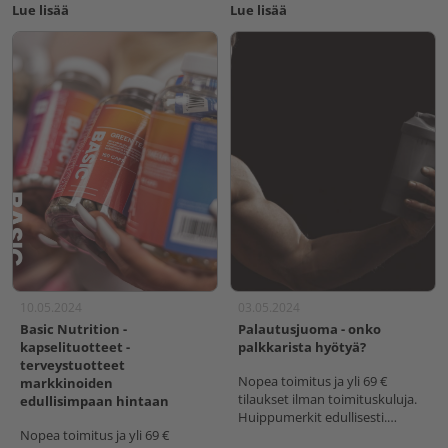
Lue lisää
Lue lisää
10.05.2024
03.05.2024
Basic Nutrition -
Palautusjuoma - onko
kapselituotteet -
palkkarista hyötyä?
terveystuotteet
Nopea toimitus ja yli 69 €
markkinoiden
tilaukset ilman toimituskuluja.
edullisimpaan hintaan
Huippumerkit edullisesti.
Nopea toimitus ja yli 69 €
Suomalainen verkkokauppa