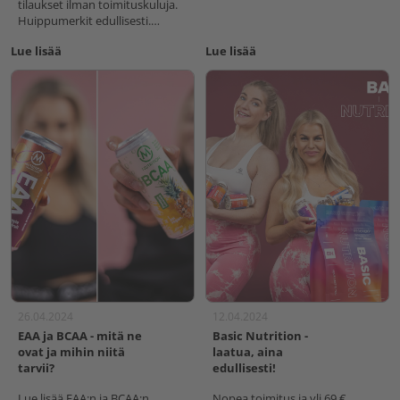
tilaukset ilman toimituskuluja.
Huippumerkit edullisesti.
Suomalainen verkkokauppa
Lue lisää
Lue lisää
26.04.2024
12.04.2024
EAA ja BCAA - mitä ne
Basic Nutrition -
ovat ja mihin niitä
laatua, aina
tarvii?
edullisesti!
Lue lisää EAA:n ja BCAA:n
Nopea toimitus ja yli 69 €