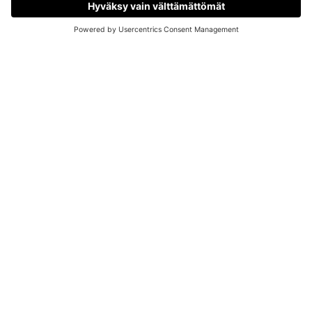
Osaava asiakaspalvelu
OTA YHTEYTTÄ
Vastaamme viimeistään seuraavana arkipäivänä!
Bonusta ostoksista
1 % bonusta takaisin ostosrahana!
ASIAKASPALVELU
Asiakaspalvelu ja yhteystiedot
Palautus ja vaihdot
Maksutavat
Toimitustavat
Peruutuslomake
TIETOA MEISTÄ
MWEBSTORE.FI-verkkokauppa