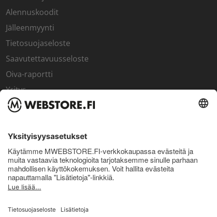
Alennuskoodit
Jälleenmyynti
Tietosuojaseloste
Saavutettavuusseloste
Oiva-raportti
Yritys
SISÄPIIRI
Rekisteröidy kanta-asiakkaaksi
Sisäpiirin bonusohjelma
Uutiskirje
Uutiset ja artikkelit