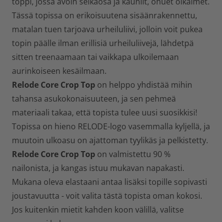
toppi, jossa avoin selkäosa ja kauniit, ohuet olkaimet.
Tässä topissa on erikoisuutena sisäänrakennettu,
matalan tuen tarjoava urheiluliivi, jolloin voit pukea
topin päälle ilman erillisiä urheiluliivejä, lähdetpä
sitten treenaamaan tai vaikkapa ulkoilemaan
aurinkoiseen kesäilmaan.
Relode Core
Crop
Top
on helppo yhdistää mihin
tahansa asukokonaisuuteen, ja sen pehmeä
materiaali takaa, että topista tulee uusi suosikkisi!
Topissa on hieno RELODE-logo vasemmalla kyljellä, ja
muutoin ulkoasu on ajattoman tyylikäs ja pelkistetty.
Relode Core
Crop
Top
on valmistettu 90 %
nailonista, ja kangas istuu mukavan napakasti.
Mukana oleva elastaani antaa lisäksi topille sopivasti
joustavuutta - voit valita tästä topista oman kokosi.
Jos kuitenkin mietit kahden koon välillä, valitse