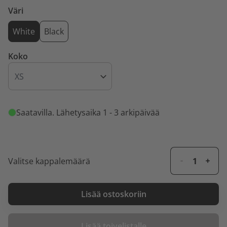
Väri
White
Black
Koko
Saatavilla
. Lähetysaika 1 - 3 arkipäivää
Valitse kappalemäärä
Lisää ostoskoriin
Lisää toivelistalle