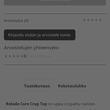
Arvostelut (0)
Kirjaudu sisään ja arvostele tuote.
Arvostelujen yhteenveto
0
(0 arvostelua)
Tuotekuvaus
Kokotaulukko
Relode Core Crop Top
on upea cropattu naisten