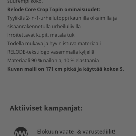
suurempi koko.
Relode Core
Crop
Topin ominaisuudet:
Tyylikäs 2-in-1-urheilutoppi kauniilla olkaimilla ja
sisäänrakennetulla urheiluliivillä
Irroitettavat kupit, matala tuki
Todella mukava ja hyvin istuva materiaali
RELODE-tekstilogo vasemmalla kyljellä
Materiaali 90 % nailonia, 10 % elastaania
Kuvan malli on 171 cm pitkä ja käyttää kokoa S.
Aktiiviset kampanjat:
Elokuun vaate- & varustediilit!