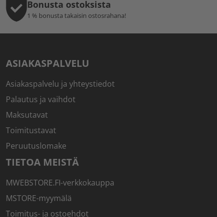
Bonusta ostoksista
1 % bonusta takaisin ostosrahana!
ASIAKASPALVELU
Asiakaspalvelu ja yhteystiedot
Palautus ja vaihdot
Maksutavat
Toimitustavat
Peruutuslomake
TIETOA MEISTÄ
MWEBSTORE.FI-verkkokauppa
MSTORE-myymälä
Toimitus- ja ostoehdot