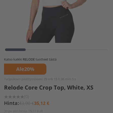
Katso kaikki
RELODE
tuotteet tästä
Ale
20%
Tarjouksen päättymiseen:
25 vrk 15 h 36 min 5 s
Relode Core Crop Top, White, XS
(0)
Hinta:
43,90 €
35,12 €
30 pv alin hinta: 35,12 EUR