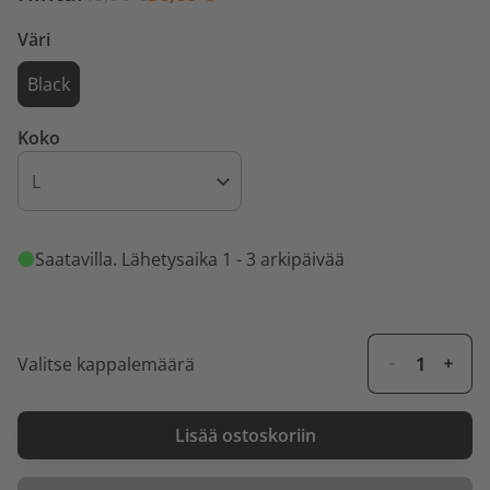
Väri
Black
Koko
Saatavilla
. Lähetysaika 1 - 3 arkipäivää
Valitse kappalemäärä
Lisää ostoskoriin