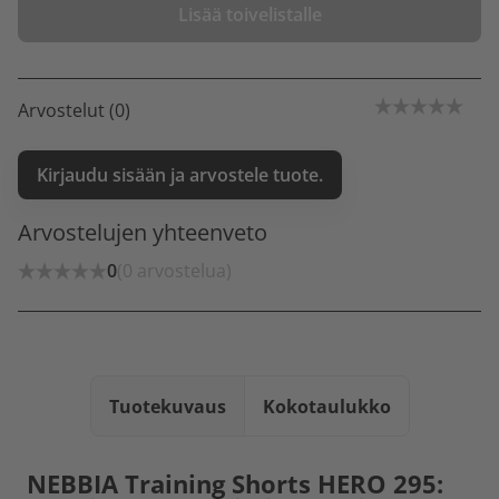
Lisää toivelistalle
Arvostelut (0)
Kirjaudu sisään ja arvostele tuote.
Arvostelujen yhteenveto
0
(0 arvostelua)
Tuotekuvaus
Kokotaulukko
NEBBIA Training Shorts HERO 295: