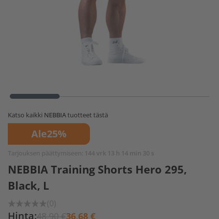
Katso kaikki
NEBBIA
tuotteet tästä
Ale
25%
Tarjouksen päättymiseen:
144 vrk 13 h 14 min 29 s
NEBBIA Training Shorts Hero 295,
Black, L
(0)
Hinta:
48,90 €
36,68 €