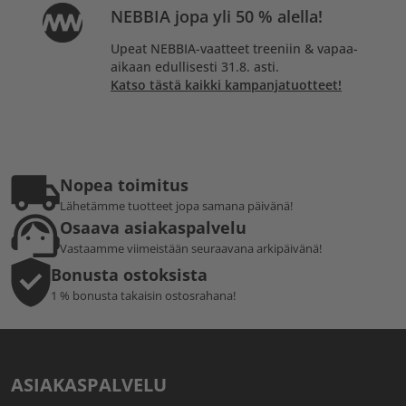
NEBBIA jopa yli 50 % alella!
Upeat NEBBIA-vaatteet treeniin & vapaa-
aikaan edullisesti 31.8. asti.
Katso tästä kaikki kampanjatuotteet!
Nopea toimitus
Lähetämme tuotteet jopa samana päivänä!
Osaava asiakaspalvelu
Vastaamme viimeistään seuraavana arkipäivänä!
Bonusta ostoksista
1 % bonusta takaisin ostosrahana!
ASIAKASPALVELU