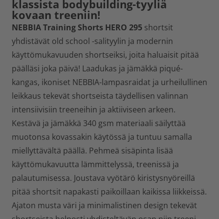
klassista bodybuilding-tyyliä
kovaan treeniin!
NEBBIA Training Shorts HERO 295
shortsit
yhdistävät old school -salityylin ja modernin
käyttömukavuuden shortseiksi, joita haluaisit pitää
päälläsi joka päivä! Laadukas ja jämäkkä piqué-
kangas, ikoniset NEBBIA-lampasraidat ja urheilullinen
leikkaus tekevät shortseista täydellisen valinnan
intensiivisiin treeneihin ja aktiiviseen arkeen.
Kestävä ja jämäkkä 340 gsm materiaali säilyttää
muotonsa kovassakin käytössä ja tuntuu samalla
miellyttävältä päällä. Pehmeä sisäpinta lisää
käyttömukavuutta lämmittelyssä, treenissä ja
palautumisessa. Joustava vyötärö kiristysnyöreillä
pitää shortsit napakasti paikoillaan kaikissa liikkeissä.
Ajaton musta väri ja minimalistinen design tekevät