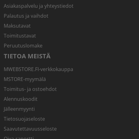
Asiakaspalvelu ja yhteystiedot
Palautus ja vaihdot
Maksutavat
Toimitustavat
Peruutuslomake
TIETOA MEISTÄ
MWEBSTORE.FI-verkkokauppa
MSTORE-myymälä
Toimitus- ja ostoehdot
Alennuskoodit
Jälleenmyynti
Tietosuojaseloste
Saavutettavuusseloste
Oiva-raportti