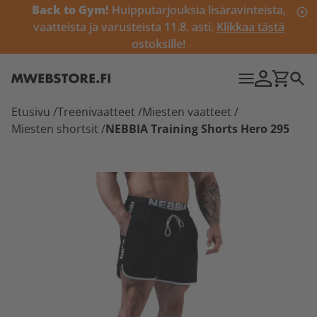
Back to Gym!
Huipputarjouksia lisäravinteista,
vaatteista ja varusteista 11.8. asti.
Klikkaa tästä
ostoksille!
Etusivu
/
Treenivaatteet
/
Miesten vaatteet
/
Miesten shortsit
/
NEBBIA Training Shorts Hero 295