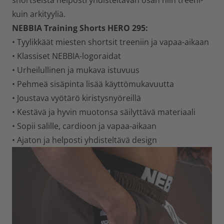
shortseista helposti yhdisteltävän osan niin treeni-
kuin arkityyliä.
NEBBIA Training Shorts HERO 295:
• Tyylikkäät miesten shortsit treeniin ja vapaa-aikaan
• Klassiset NEBBIA-logoraidat
• Urheilullinen ja mukava istuvuus
• Pehmeä sisäpinta lisää käyttömukavuutta
• Joustava vyötärö kiristysnyöreillä
• Kestävä ja hyvin muotonsa säilyttävä materiaali
• Sopii salille, cardioon ja vapaa-aikaan
• Ajaton ja helposti yhdisteltävä design