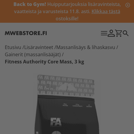
Back to Gym!
Huipputarjouksia lisäravinteista,
vaatteista ja varusteista 11.8. asti.
Klikkaa tästä
ostoksille!
Etusivu
/
Lisäravinteet
/
Massanlisäys & lihaskasvu
/
Gainerit (massanlisääjät)
/
Fitness Authority Core Mass, 3 kg