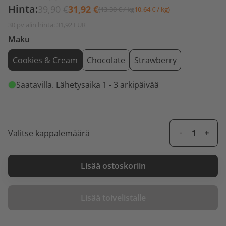
Hinta:
39,90 €
31,92 €
(13,30 € / kg
10,64 € / kg)
30 pv alin hinta: 31,92 EUR
Maku
Cookies & Cream
Chocolate
Strawberry
Saatavilla
. Lähetysaika 1 - 3 arkipäivää
Valitse kappalemäärä
Lisää ostoskoriin
Lisää toivelistalle