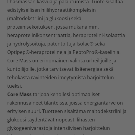
lihasmassan kasvua ja palautumista. Tuote sisältää
edistyksellisen hiilihydraattikompleksin
(maltodekstriini ja glukoosi) sekä
proteiinisekoituksen, jossa mukana mm.
heraproteiinikonsentraattia, heraproteiini-isolaattia
ja hydrolysoituja, patentoituja Isolac® sekä
Optipep®-heraproteiineja ja PeptoPro®-kaseiinia.
Core Mass on erinomainen valinta urheilijoille ja
kuntoilijoille, jotka tarvitsevat lisäenergiaa sekä
tehokasta ravinteiden imeytymistä harjoittelun
tueksi.
Core Mass
tarjoaa kehollesi optimaaliset
rakennusaineet tilanteissa, joissa energiantarve on
erityisen suuri. Tuotteen sisältämä maltodekstriini ja
glukoosi täydentävät nopeasti lihasten
glykogeenivarastoja intensiivisen harjoittelun