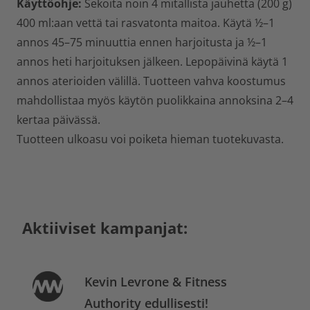
Käyttöohje:
Sekoita noin 4 mitallista jauhetta (200 g)
400 ml:aan vettä tai rasvatonta maitoa. Käytä ½–1
annos 45–75 minuuttia ennen harjoitusta ja ½–1
annos heti harjoituksen jälkeen. Lepopäivinä käytä 1
annos aterioiden välillä. Tuotteen vahva koostumus
mahdollistaa myös käytön puolikkaina annoksina 2–4
kertaa päivässä.
Tuotteen ulkoasu voi poiketa hieman tuotekuvasta.
Aktiiviset kampanjat:
Kevin Levrone & Fitness
Authority edullisesti!