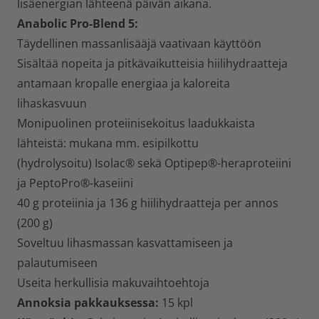
lisäenergian lähteenä päivän aikana.
Anabolic Pro-Blend 5
:
Täydellinen massanlisääjä vaativaan käyttöön
Sisältää nopeita ja pitkävaikutteisia hiilihydraatteja
antamaan kropalle energiaa ja kaloreita
lihaskasvuun
Monipuolinen proteiinisekoitus laadukkaista
lähteistä: mukana mm. esipilkottu
(hydrolysoitu) Isolac® sekä Optipep®-heraproteiini
ja PeptoPro®-kaseiini
40 g proteiinia ja 136 g hiilihydraatteja per annos
(200 g)
Soveltuu lihasmassan kasvattamiseen ja
palautumiseen
Useita herkullisia makuvaihtoehtoja
Annoksia pakkauksessa:
15 kpl