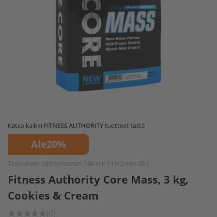
Katso kaikki
FITNESS AUTHORITY
tuotteet tästä
Ale
20%
Tarjouksen päättymiseen:
144 vrk 14 h 2 min 55 s
Fitness Authority Core Mass, 3 kg,
Cookies & Cream
(0)