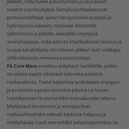
jälkeen, mikä tukee palautumista ja seuraavan
treenin suorituskykyä. Samalla korkealaatuiset
proteiininlähteet, kuten heraproteiini-isolaatti ja
hydrolysoitu kaseiini, tarjoavat elimistölle
välittömästi ja pitkällä aikavälillä imeytyviä
aminohappoja, mikä edistää lihaskudoksen kasvua ja
suojaa katabolialta niin treenin jälkeen kuin vaikkapa
yöllä elimistön mennessä paastotilaan.
FA Core Mass
soveltuu erityisesti henkilöille, joiden
on vaikea saada riittävästi kaloreita pelkästä
ruokavaliosta. Tuote helpottaa laadukkaan energian
ja proteiinin saantia kiireisinä päivinä tai kovien
treenikausien tai esimerkiksi massakauden aikana.
Miellyttävä koostumus ja monipuoliset
makuvaihtoehdot tekevät käytöstä helppoa ja
miellyttävää; nauti esimerkiksi palautusjuomana tai