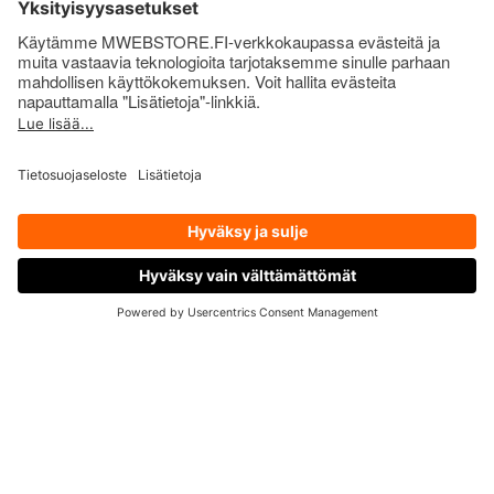
Laktoositon ja gluteeniton
FI Käyttöohje:
nauti 3 kapselia päivittäin. Ohjeen
mukaista annostusta ei saa ylittää.
SE Bruksanvisning:
ta 3 kapslar dagligen. Överskrid
inte den rekommenderade dosen.
EN Instructions for use:
take 3 capsules daily. Do not
exceed the recommended dose.
OTA YHTEYTTÄ
Annoksia pakkauksessa/
Portioner per
förpackning/Servings per package
:
40 kpl x 3 (yht.
120 kpl)