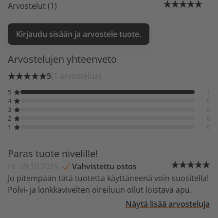
Arvostelut (1)
Kirjaudu sisään ja arvostele tuote.
Arvostelujen yhteenveto
5
(1 arvostelua)
5
1
4
0
3
0
2
0
1
0
Paras tuote nivelille!
HL 09.10.2025
Vahvistettu ostos
Jo pitempään tätä tuotetta käyttäneenä voin suositella!
Polvi- ja lonkkavivelten oireiluun ollut loistava apu.
Näytä lisää arvosteluja