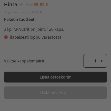
Hinta:
59,70 €
35,82 €
30 pv alin hinta: 35,82 EUR
Paketin tuotteet:
3 kpl M-Nutrition Joint, 120 kaps.
Tilapäisesti loppu varastosta.
Valitse kappalemäärä
Lisää ostoskoriin
Lisää toivelistalle