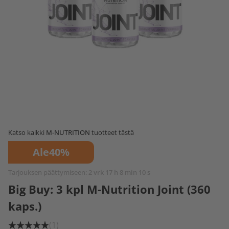
Katso kaikki
M-NUTRITION
tuotteet tästä
Ale
40%
Tarjouksen päättymiseen:
2 vrk 17 h 8 min 9 s
Big Buy: 3 kpl M-Nutrition Joint (360
kaps.)
(1)