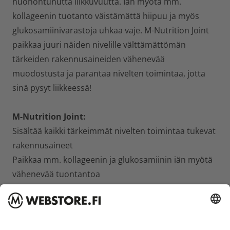
huonontunutta liikkuvuutta. Iän myötä mm.
kollageenin tuotanto väistämättä hiipuu ja myös
glukosamiinivarastoja uhkaa vaje. M-Nutrition Joint
paikkaa juuri näiden nivelille välttämättömän
tärkeiden rakennusaineiden vähenevää
muodostusta ja parantaa nivelten toimintaa, jotta
sinä pysyt liikkeessä!
M-Nutrition Joint
:
Sisältää kaikki tärkeimmät nivelten toimintaa tukevat
rakennusaineet
Paikkaa mm. kollageenin ja glukosamiinin iän myötä
vähenevää tuontantoa
Kondroitiini (naudan) osallistuu nivelten ruston
toimintaan
Aktiiviliikkujalle, ikääntyvälle