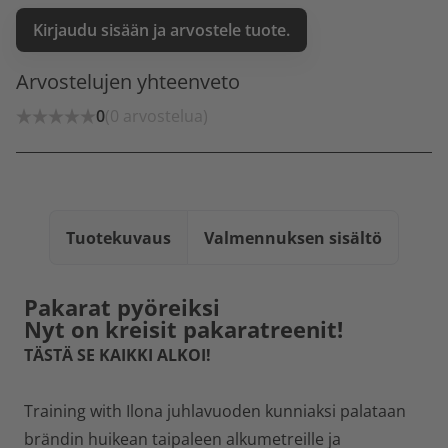
Kirjaudu sisään ja arvostele tuote.
Arvostelujen yhteenveto
0
(0 arvostelua)
Tuotekuvaus
Valmennuksen sisältö
Pakarat pyöreiksi
Nyt on kreisit pakaratreenit!
TÄSTÄ SE KAIKKI ALKOI!
Training with Ilona juhlavuoden kunniaksi palataan
brändin huikean taipaleen alkumetreille ja