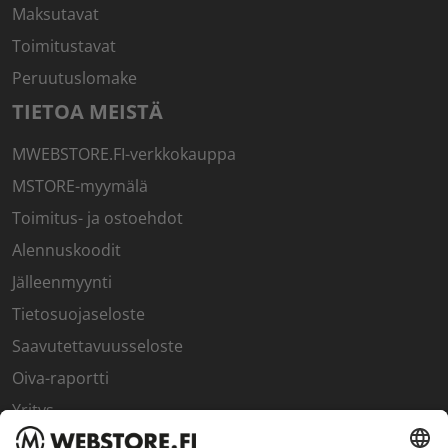
Maksutavat
Toimitustavat
Peruutuslomake
TIETOA MEISTÄ
MWEBSTORE.FI-verkkokauppa
MSTORE-myymälä
Toimitus- ja ostoehdot
Alennuskoodit
Jälleenmyynti
Tietosuojaseloste
Saavutettavuusseloste
Oiva-raportti
Yritys
SISÄPIIRI