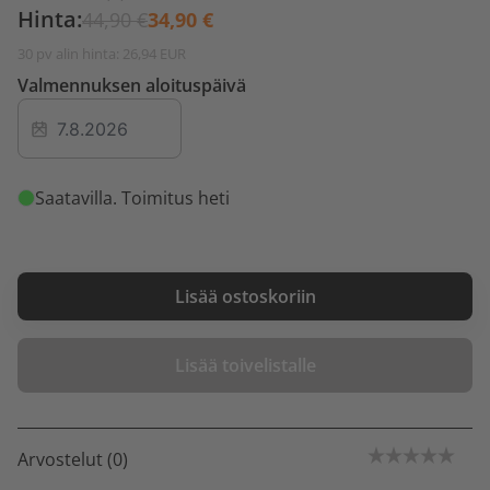
Hinta:
44,90 €
34,90 €
30 pv alin hinta: 26,94 EUR
Valmennuksen aloituspäivä
Saatavilla
. Toimitus heti
Lisää ostoskoriin
Lisää toivelistalle
Arvostelut (0)