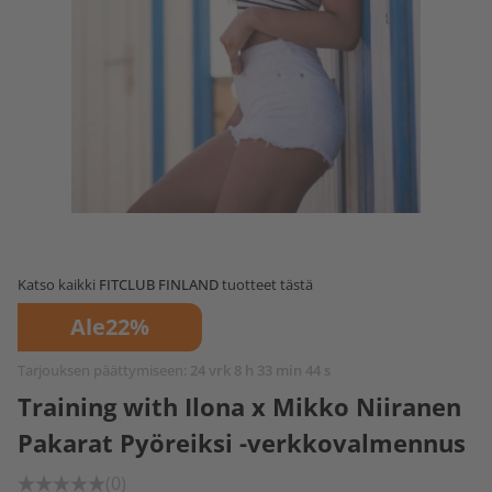
Katso kaikki
FITCLUB FINLAND
tuotteet tästä
Ale
22%
Tarjouksen päättymiseen:
24 vrk 8 h 33 min 44 s
Training with Ilona x Mikko Niiranen
Pakarat Pyöreiksi -verkkovalmennus
(0)