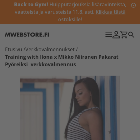
Back to Gym!
Huipputarjouksia lisäravinteista,
vaatteista ja varusteista 11.8. asti.
Klikkaa tästä
ostoksille!
Etusivu
/
Verkkovalmennukset
/
Training with Ilona x Mikko Niiranen Pakarat
Pyöreiksi -verkkovalmennus