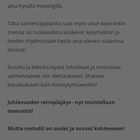
aina hyvällä meiningillä.
Tältä valmentajaparilta saat myös avun kiperiinkin
treeniä tai ruokavaliota koskeviin kysymyksiin ja
heidän ohjelmissaan tiedät aina olevasi osaavissa
käsissä!
Ilonalta ja Mikolta löydät tehokkaat ja motivoivat
valmennukset niin diettaukseen, lihaksen
kasvatukseen kuin kiinteytymiseenkin!
Juhlavuoden retropläjäys - nyt muistellaan
menneitä!
Mutta metodit on uudet ja osuvat kohteeseen!