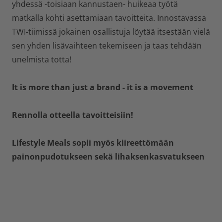
yhdessä -toisiaan kannustaen- huikeaa työtä
matkalla kohti asettamiaan tavoitteita. Innostavassa
TWI-tiimissä jokainen osallistuja löytää itsestään vielä
sen yhden lisävaihteen tekemiseen ja taas tehdään
unelmista totta!
It is more than just a brand - it is a movement
Rennolla otteella tavoitteisiin!
Lifestyle Meals sopii myös kiireettömään
painonpudotukseen sekä lihaksenkasvatukseen