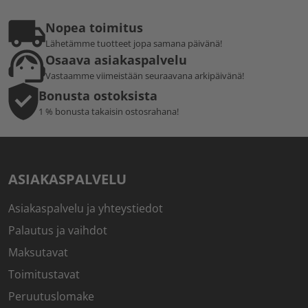
Nopea toimitus
Lähetämme tuotteet jopa samana päivänä!
Osaava asiakaspalvelu
Vastaamme viimeistään seuraavana arkipäivänä!
Bonusta ostoksista
1 % bonusta takaisin ostosrahana!
ASIAKASPALVELU
Asiakaspalvelu ja yhteystiedot
Palautus ja vaihdot
Maksutavat
Toimitustavat
Peruutuslomake