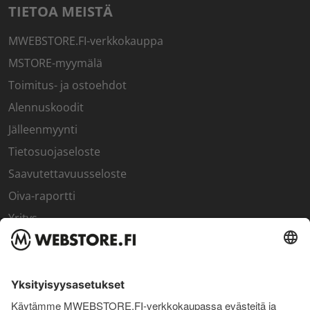
TIETOA MEISTÄ
MWEBSTORE.FI-verkkokauppa
MSTORE-myymälä
Toimitus- ja ostoehdot
Alennuskoodit
Jälleenmyynti
Tietosuojaseloste
Saavutettavuusseloste
Oiva-raportti
Yritys
SISÄPIIRI
Rekisteröidy kanta-asiakkaaksi
Sisäpiirin bonusohjelma