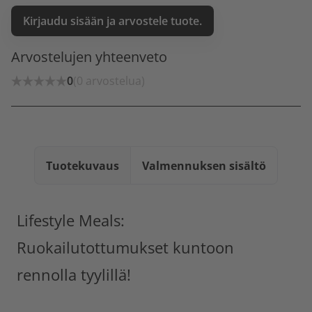
Kirjaudu sisään ja arvostele tuote.
Arvostelujen yhteenveto
0
(0 arvostelua)
Tuotekuvaus
Valmennuksen sisältö
Lifestyle Meals:
Ruokailutottumukset kuntoon
rennolla tyylillä!