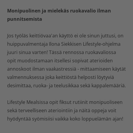
Monipuolinen ja mielekäs ruokavalio ilman
punnitsemista
Jos työläs keittiövaa'an käyttö ei ole sinun juttusi, on
huippuvalmentaja Ilona Siekkisen Lifestyle-ohjelma
juuri sinua varten! Tässä rennossa ruokavaliossa
opit muodostamaan itsellesi sopivat aterioiden
annoskoot ilman vaakastressiä - mittaamiseen käytät
valmennuksessa joka keittiöstä helposti löytyviä
desimittaa, ruoka- ja teelusikkaa sekä kappalemääriä.
Lifestyle Mealsissa opit fiksut rutiinit monipuoliseen
sekä terveelliseen ateriointiin ja näitä oppeja voit
hyödyntää syömisiisi vaikka koko loppuelämän ajan!