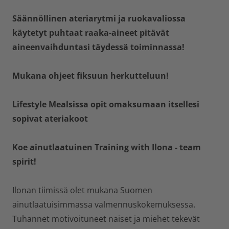
Säännöllinen ateriarytmi ja ruokavaliossa
käytetyt puhtaat raaka-aineet pitävät
aineenvaihduntasi täydessä toiminnassa!
Mukana ohjeet fiksuun herkutteluun!
Lifestyle Mealsissa opit omaksumaan itsellesi
sopivat ateriakoot
Koe ainutlaatuinen Training with Ilona - team
spirit!
Ilonan tiimissä olet mukana Suomen
ainutlaatuisimmassa valmennuskokemuksessa.
Tuhannet motivoituneet naiset ja miehet tekevät