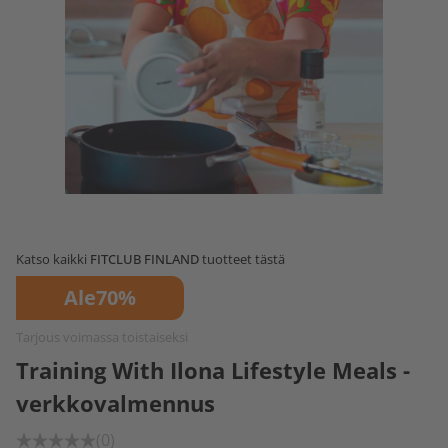
Katso kaikki
FITCLUB FINLAND
tuotteet tästä
Ale
70%
Tarjous voimassa toistaiseksi
Training With Ilona Lifestyle Meals -
verkkovalmennus
(0)