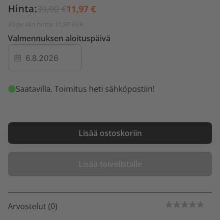
Hinta:
39,90 €
11,97 €
30 pv alin hinta: 11,97 EUR
Valmennuksen aloituspäivä
Saatavilla
. Toimitus heti sähköpostiin!
Lisää ostoskoriin
Lisää toivelistalle
Arvostelut (0)