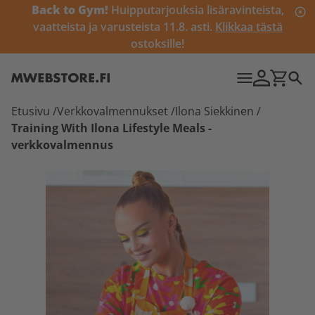
Back to Gym!
Huipputarjouksia lisäravinteista,
vaatteista ja varusteista 11.8. asti.
Klikkaa tästä
ostoksille!
Etusivu
/
Verkkovalmennukset
/
Ilona Siekkinen
/
Training With Ilona Lifestyle Meals -
verkkovalmennus