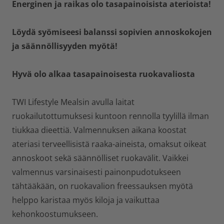
Energinen ja raikas olo tasapainoisista aterioista!
Löydä syömiseesi balanssi sopivien annoskokojen
ja säännöllisyyden myötä!
Hyvä olo alkaa tasapainoisesta ruokavaliosta
TWI Lifestyle Mealsin avulla laitat
ruokailutottumuksesi kuntoon rennolla tyylillä ilman
tiukkaa dieettiä. Valmennuksen aikana koostat
ateriasi terveellisistä raaka-aineista, omaksut oikeat
annoskoot sekä säännölliset ruokavälit. Vaikkei
valmennus varsinaisesti painonpudotukseen
tähtääkään, on ruokavalion freessauksen myötä
helppo karistaa myös kiloja ja vaikuttaa
kehonkoostumukseen.