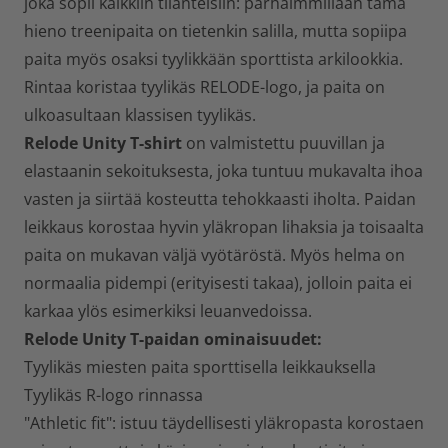
joka sopii kaikkiin tilanteisiin: parhaimmillaan tämä
hieno treenipaita on tietenkin salilla, mutta sopiipa
paita myös osaksi tyylikkään sporttista arkilookkia.
Rintaa koristaa tyylikäs RELODE-logo, ja paita on
ulkoasultaan klassisen tyylikäs.
Relode Unity T-shirt
on valmistettu puuvillan ja
elastaanin sekoituksesta, joka tuntuu mukavalta ihoa
vasten ja siirtää kosteutta tehokkaasti iholta. Paidan
leikkaus korostaa hyvin yläkropan lihaksia ja toisaalta
paita on mukavan väljä vyötäröstä. Myös helma on
normaalia pidempi (erityisesti takaa), jolloin paita ei
karkaa ylös esimerkiksi leuanvedoissa.
Relode Unity T-paidan ominaisuudet:
Tyylikäs miesten paita sporttisella leikkauksella
Tyylikäs R-logo rinnassa
"Athletic fit": istuu täydellisesti yläkropasta korostaen