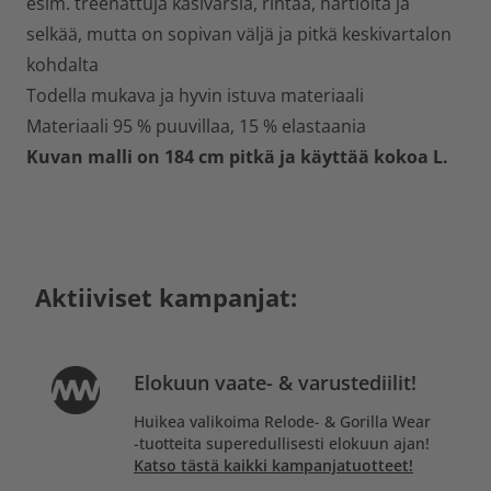
esim. treenattuja käsivarsia, rintaa, hartioita ja
selkää, mutta on sopivan väljä ja pitkä keskivartalon
kohdalta
Todella mukava ja hyvin istuva materiaali
Materiaali 95 % puuvillaa, 15 % elastaania
Kuvan malli on 184 cm pitkä ja käyttää kokoa L.
Aktiiviset kampanjat:
Elokuun vaate- & varustediilit!
Huikea valikoima Relode- & Gorilla Wear
-tuotteita superedullisesti elokuun ajan!
Katso tästä kaikki kampanjatuotteet!