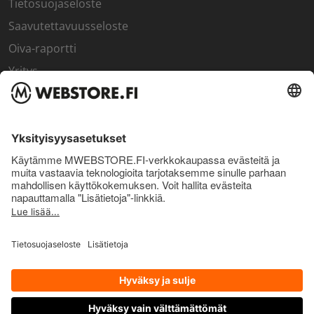
Tietosuojaseloste
Saavutettavuusseloste
Oiva-raportti
Yritys
SISÄPIIRI
Rekisteröidy kanta-asiakkaaksi
Sisäpiirin bonusohjelma
Uutiskirje
Uutiset ja artikkelit
© Pro Nutrition Finland Oy. 2026. Kaikki oikeudet pidätetään.