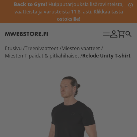
Back to Gym!
Huipputarjouksia lisäravinteista,
vaatteista ja varusteista 11.8. asti.
Klikkaa tästä
ostoksille!
Etusivu
/
Treenivaatteet
/
Miesten vaatteet
/
Miesten T-paidat & pitkähihaiset
/
Relode Unity T-shirt