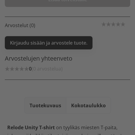
Arvostelut (0)
Kirjaudu sisään ja arvostele tuote.
Arvostelujen yhteenveto
0
(0 arvostelua)
Tuotekuvaus
Kokotaulukko
Relode Unity T-shirt
on tyylikäs miesten T-paita,