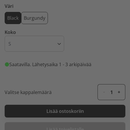
Väri
Black
Burgundy
Koko
Saatavilla
. Lähetysaika 1 - 3 arkipäivää
Valitse kappalemäärä
Lisää ostoskoriin
Lisää toivelistalle