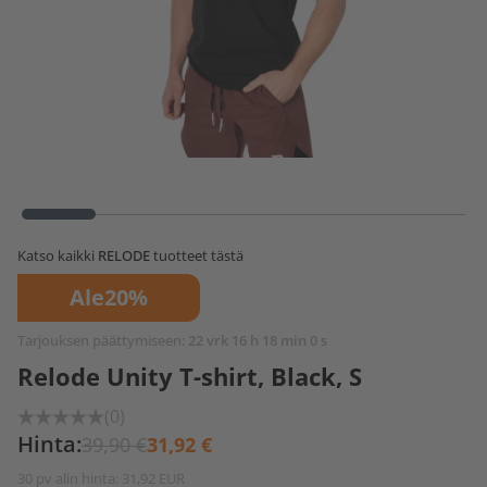
Katso kaikki
RELODE
tuotteet tästä
Ale
20%
Tarjouksen päättymiseen:
22 vrk 16 h 18 min 0 s
Relode Unity T-shirt, Black, S
(0)
Hinta:
39,90 €
31,92 €
30 pv alin hinta: 31,92 EUR