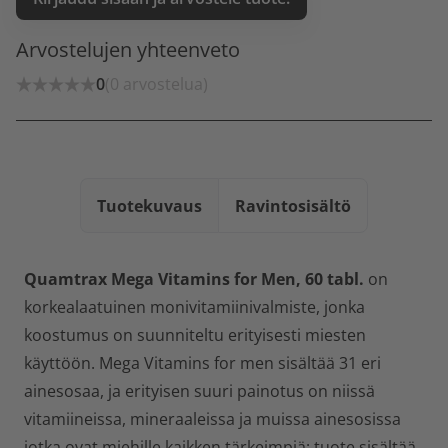
Arvostelujen yhteenveto
0
(0 arvostelua)
Tuotekuvaus
Ravintosisältö
Quamtrax Mega Vitamins for Men, 60 tabl.
on
korkealaatuinen monivitamiinivalmiste, jonka
koostumus on suunniteltu erityisesti miesten
käyttöön. Mega Vitamins for men sisältää 31 eri
ainesosaa, ja erityisen suuri painotus on niissä
vitamiineissa, mineraaleissa ja muissa ainesosissa
jotka ovat miehille kaikken tärkeimpiä: tuote sisältää