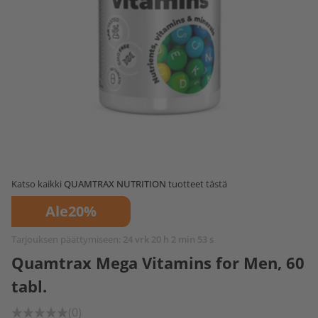
Katso kaikki
QUAMTRAX NUTRITION
tuotteet tästä
Ale
20%
Tarjouksen päättymiseen:
24 vrk 20 h 2 min 53 s
Quamtrax Mega Vitamins for Men, 60
tabl.
(0)