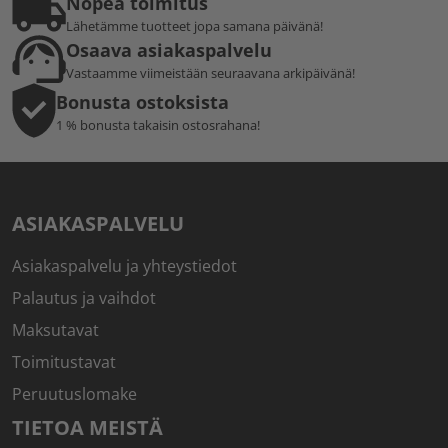
Nopea toimitus
Lähetämme tuotteet jopa samana päivänä!
Osaava asiakaspalvelu
Vastaamme viimeistään seuraavana arkipäivänä!
Bonusta ostoksista
1 % bonusta takaisin ostosrahana!
ASIAKASPALVELU
Asiakaspalvelu ja yhteystiedot
Palautus ja vaihdot
Maksutavat
Toimitustavat
Peruutuslomake
TIETOA MEISTÄ