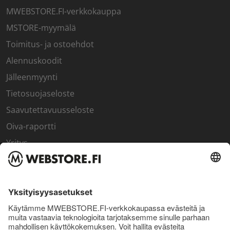
MWEBSTORE.FI-verkkokauppa
MSTORE-myymälä
Toimitus- ja ostoehdot
Alennuskoodit
Jälleenmyynti
Tietosuojaseloste
Saavutettavuusseloste
Oiva-raportti
Yritys
SISÄPIIRI
Rekisteröidy kanta-asiakkaaksi
Sisäpiirin bonusohjelma
Uutiskirje