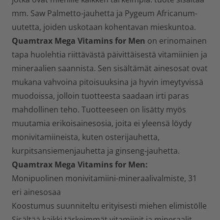
mm. Saw Palmetto-jauhetta ja Pygeum Africanum-
uutetta, joiden uskotaan kohentavan mieskuntoa.
Quamtrax Mega Vitamins for Men
on erinomainen
tapa huolehtia riittävästä päivittäisestä vitamiinien ja
mineraalien saannista. Sen sisältämät ainesosat ovat
mukana vahvoina pitoisuuksina ja hyvin imeytyvissä
muodoissa, jolloin tuotteesta saadaan irti paras
mahdollinen teho. Tuotteeseen on lisätty myös
muutamia erikoisainesosia, joita ei yleensä löydy
monivitamiineista, kuten osterijauhetta,
kurpitsansiemenjauhetta ja ginseng-jauhetta.
Quamtrax Mega Vitamins for Men
:
Monipuolinen monivitamiini-mineraalivalmiste, 31
eri ainesosaa
Koostumus suunniteltu erityisesti miehen elimistölle
Sisältää kaikki tärkeimmät vitamiinit ja mineraalit