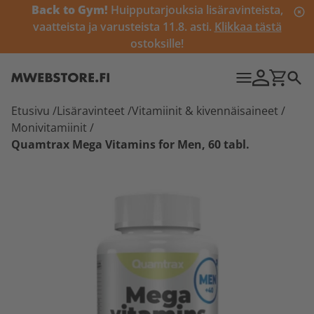
Back to Gym!
Huipputarjouksia lisäravinteista,
vaatteista ja varusteista 11.8. asti.
Klikkaa tästä
ostoksille!
Etusivu
/
Lisäravinteet
/
Vitamiinit & kivennäisaineet
/
Monivitamiinit
/
Quamtrax Mega Vitamins for Men, 60 tabl.