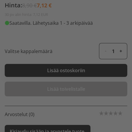
Hinta:
8,90 €
7,12 €
30 pv alin hinta: 7,12 EUR
Saatavilla
. Lähetysaika 1 - 3 arkipäivää
Valitse kappalemäärä
Lisää ostoskoriin
Lisää toivelistalle
Arvostelut (0)
Kirjaudu sisään ja arvostele tuote.