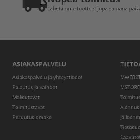
Lähetämme tuotteet jopa samana päiv
ASIAKASPALVELU
TIETO
Asiakaspalvelu ja yhteystiedot
MWEBSTO
Palautus ja vaihdot
MSTORE
Maksutavat
Toimitus
Toimitustavat
Alennus
Peruutuslomake
Jälleenm
Tietosuo
Saavute