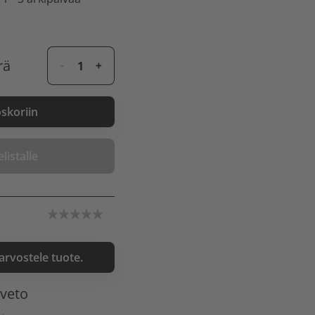
rä
oskoriin
listalle
 arvostele tuote.
nveto