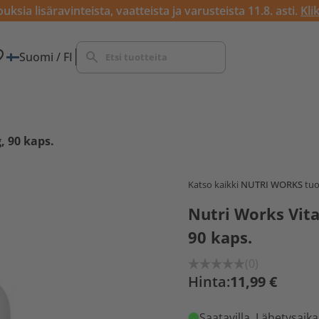
ksia lisäravinteista, vaatteista ja varusteista 11.8. asti.
Kli
Suomi / FI
, 90 kaps.
Katso kaikki
NUTRI WORKS
tuo
Nutri Works Vit
90 kaps.
(0)
Hinta:
11,99 €
Saatavilla
. Lähetysaika