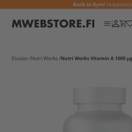
Back to Gym!
Huipputarjou
Etusivu
/
Nutri Works
/
Nutri Works Vitamin A 1000 µg