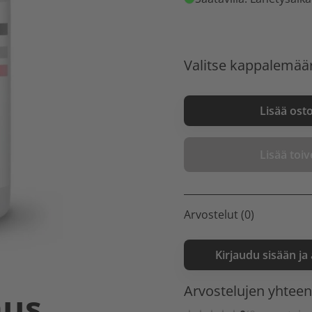
Valitse kappalemää
Lisää ost
Lisää toive
Arvostelut (0)
Kirjaudu sisään ja
Arvostelujen yhtee
aus