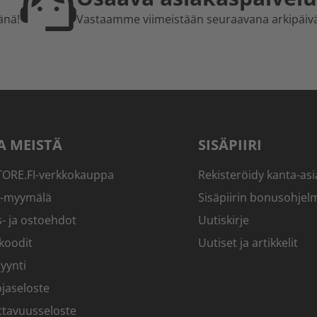
änä!
Vastaamme viimeistään seuraavana arkipäiv
A MEISTÄ
SISÄPIIRI
RE.FI-verkkokauppa
Rekisteröidy kanta-asi
-myymälä
Sisäpiirin bonusohjel
- ja ostoehdot
Uutiskirje
koodit
Uutiset ja artikkelit
yynti
jaseloste
ttavuusseloste