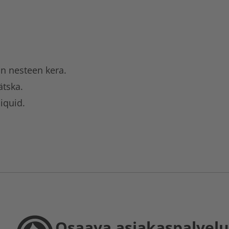
n nesteen kera.
tska.
liquid.
Osaava asiakaspalvelu