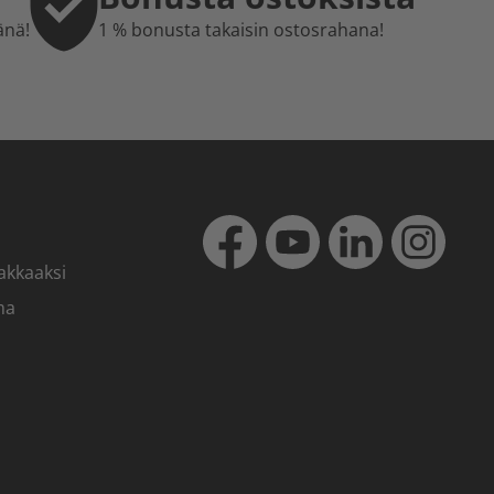
änä!
1 % bonusta takaisin ostosrahana!
akkaaksi
ma