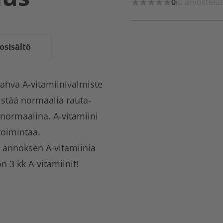
0
(0 arvostelu
osisältö
ahva A-vitamiinivalmiste
istää normaalia rauta-
normaalina. A-vitamiini
oimintaa.
n annoksen A-vitamiinia
n 3 kk A-vitamiinit!