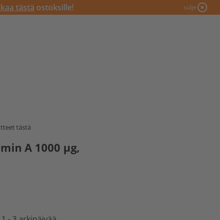
kkaa tästä
ostoksille!
sulje
tteet tästä
amin A 1000 µg,
 1 - 3 arkipäivää