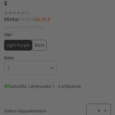
S
(0)
Hinta:
74,90 €
56,18 €
30 pv alin hinta: 52,43 EUR
Väri
Light Purple
Black
Koko
Saatavilla
. Lähetysaika 1 - 3 arkipäivää
Valitse kappalemäärä