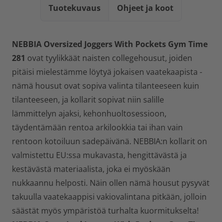
Tuotekuvaus
Ohjeet ja koot
NEBBIA Oversized Joggers With Pockets Gym Time
281
ovat tyylikkäät naisten collegehousut, joiden
pitäisi mielestämme löytyä jokaisen vaatekaapista -
nämä housut ovat sopiva valinta tilanteeseen kuin
tilanteeseen, ja kollarit sopivat niin salille
lämmittelyn ajaksi, kehonhuoltosessioon,
täydentämään rentoa arkilookkia tai ihan vain
rentoon kotoiluun sadepäivänä. NEBBIA:n kollarit on
valmistettu EU:ssa mukavasta, hengittävästä ja
kestävästä materiaalista, joka ei myöskään
nukkaannu helposti. Näin ollen nämä housut pysyvät
takuulla vaatekaappisi vakiovalintana pitkään, jolloin
säästät myös ympäristöä turhalta kuormitukselta!