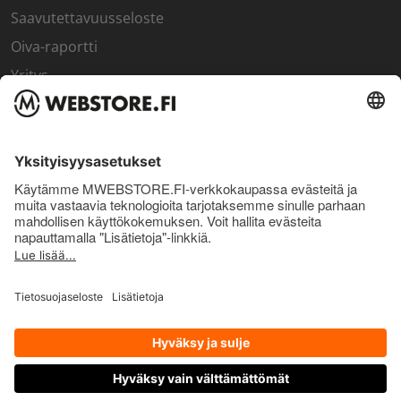
Saavutettavuusseloste
Oiva-raportti
Yritys
SISÄPIIRI
Rekisteröidy kanta-asiakkaaksi
Sisäpiirin bonusohjelma
Uutiskirje
Uutiset ja artikkelit
© Pro Nutrition Finland Oy. 2026. Kaikki oikeudet pidätetään.
OTA YHTEYTTÄ