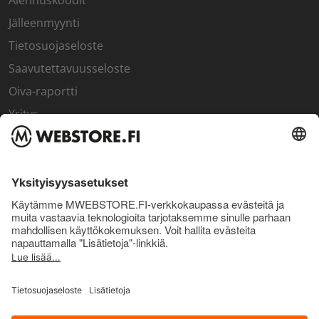
Alennuskoodit
Jälleenmyynti
Tietosuojaseloste
Saavutettavuusseloste
Oiva-raportti
Yritys
SISÄPIIRI
Rekisteröidy kanta-asiakkaaksi
Sisäpiirin bonusohjelma
Uutiskirje
Uutiset ja artikkelit