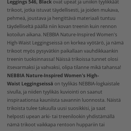
Leggings 546, Black
ovat upeat ja uniikin tyylikkäät
trikoot, jotka istuvat täydellisesti, ja joiden mukava,
pehmeä, joustava ja hengittävä materiaali tuntuu
täydelliseltä päällä niin kovan treenin kuin rennon
kotoilun aikana. NEBBIA Nature-Inspired Women's
High-Waist Leggingseissä on korkea vyötärö, ja nämä
trikoot myös pysyvätkin paikallaan vauhdikkaankin
treenin tuoksinnassa! Näissä trikoissa tunnet olosi
itsevarmaksi ja vahvaksi, olipa tilanne mikä tahansa!
NEBBIA Nature-Inspired Women's High-
Waist
Leggingseissä
on tyylikäs NEBBIA-logkaistale
sivulla, ja niiden tyylikäs kuviointi on saanut
inspiraationsa kauniista savannin luonnosta. Näistä
trikoista tulee takuulla uusi suosikkisi, ja saat
helposti upean arki- tai treenilookin yhdistämällä
nämä trikoot vaikkapa rentoon huppariin tai