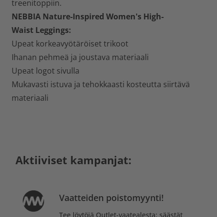
treenitoppiin.
NEBBIA Nature-Inspired Women's High-
Waist
Leggings:
Upeat korkeavyötäröiset trikoot
Ihanan pehmeä ja joustava materiaali
Upeat logot sivulla
Mukavasti istuva ja tehokkaasti kosteutta siirtävä
materiaali
Aktiiviset kampanjat:
Vaatteiden poistomyynti!
Tee löytöjä Outlet-vaatealesta: säästät