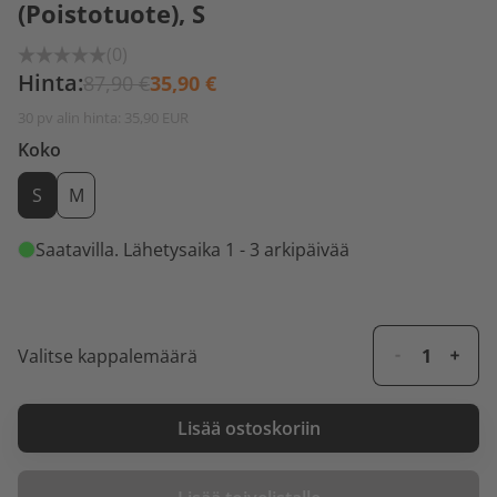
(Poistotuote), S
(0)
Hinta:
87,90 €
35,90 €
30 pv alin hinta: 35,90 EUR
Koko
S
M
Saatavilla
. Lähetysaika 1 - 3 arkipäivää
Valitse kappalemäärä
Lisää ostoskoriin