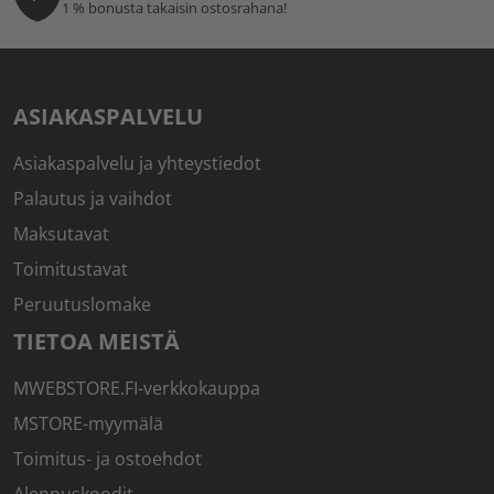
1 % bonusta takaisin ostosrahana!
ASIAKASPALVELU
Asiakaspalvelu ja yhteystiedot
Palautus ja vaihdot
Maksutavat
Toimitustavat
Peruutuslomake
TIETOA MEISTÄ
MWEBSTORE.FI-verkkokauppa
MSTORE-myymälä
Toimitus- ja ostoehdot