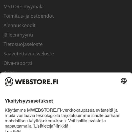
MSTORE-myymälä
Toimitus- ja ostoehdot
Alennuskoodit
Jälleenmyynti
Tietosuojaseloste
Saavutettavuusseloste
Oiva-raportti
Yritys
SISÄPIIRI
Rekisteröidy kanta-asiakkaaksi
Sisäpiirin bonusohjelma
Uutiskirje
Uutiset ja artikkelit