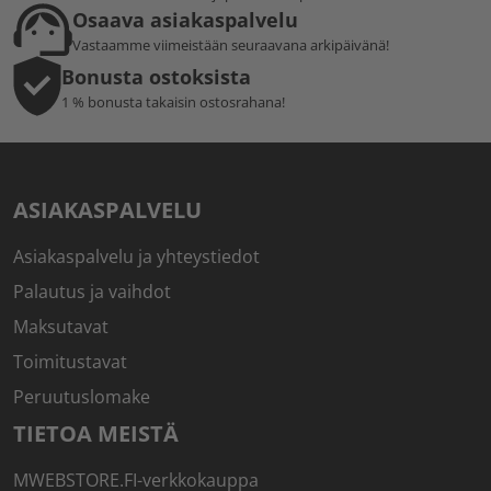
Osaava asiakaspalvelu
Vastaamme viimeistään seuraavana arkipäivänä!
Bonusta ostoksista
1 % bonusta takaisin ostosrahana!
ASIAKASPALVELU
Asiakaspalvelu ja yhteystiedot
Palautus ja vaihdot
Maksutavat
Toimitustavat
Peruutuslomake
TIETOA MEISTÄ
MWEBSTORE.FI-verkkokauppa