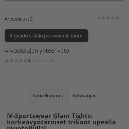
Arvostelut (0)
Kirjaudu sisään ja arvostele tuote.
Arvostelujen yhteenveto
0
(0 arvostelua)
Tuotekuvaus
Koko-opas
M-Sportswear Glam Tights:
korkeavyötäröiset trikoot upealla
muotoilulla!