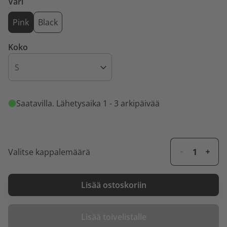
Väri
Pink
Black
Koko
Saatavilla
. Lähetysaika 1 - 3 arkipäivää
Valitse kappalemäärä
Lisää ostoskoriin
Lisää toivelistalle