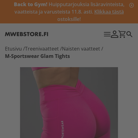
Back to Gym!
Huipputarjouksia lisäravinteista,
vaatteista ja varusteista 11.8. asti.
Klikkaa tästä
ostoksille!
Etusivu
/
Treenivaatteet
/
Naisten vaatteet
/
M-Sportswear Glam Tights