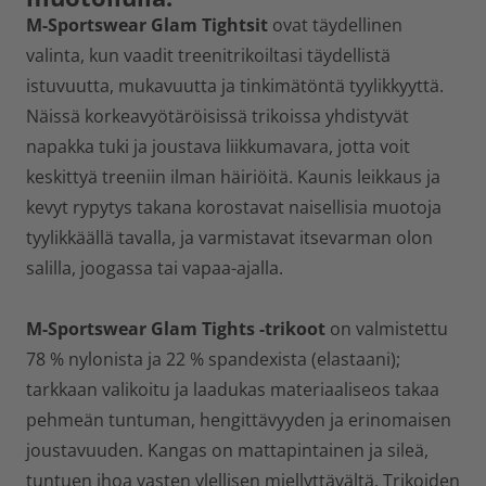
M-Sportswear Glam Tightsit
ovat täydellinen
valinta, kun vaadit treenitrikoiltasi täydellistä
istuvuutta, mukavuutta ja tinkimätöntä tyylikkyyttä.
Näissä korkeavyötäröisissä trikoissa yhdistyvät
napakka tuki ja joustava liikkumavara, jotta voit
keskittyä treeniin ilman häiriöitä. Kaunis leikkaus ja
kevyt rypytys takana korostavat naisellisia muotoja
tyylikkäällä tavalla, ja varmistavat itsevarman olon
salilla, joogassa tai vapaa-ajalla.
M-Sportswear Glam Tights -trikoot
on valmistettu
78 % nylonista ja 22 % spandexista (elastaani);
tarkkaan valikoitu ja laadukas materiaaliseos takaa
pehmeän tuntuman, hengittävyyden ja erinomaisen
joustavuuden. Kangas on mattapintainen ja sileä,
tuntuen ihoa vasten ylellisen miellyttävältä. Trikoiden