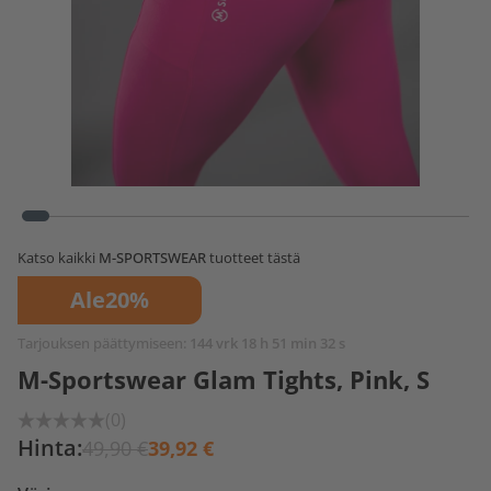
Katso kaikki
M-SPORTSWEAR
tuotteet tästä
Ale
20%
Tarjouksen päättymiseen:
144 vrk 18 h 51 min 32 s
M-Sportswear Glam Tights, Pink, S
(0)
Hinta:
49,90 €
39,92 €